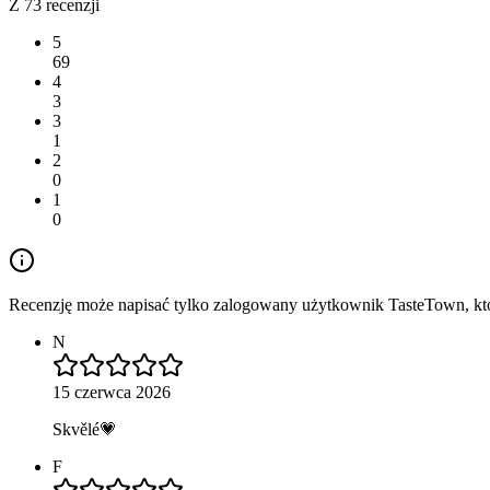
Z 73 recenzji
5
69
4
3
3
1
2
0
1
0
Recenzję może napisać tylko zalogowany użytkownik TasteTown, któr
N
15 czerwca 2026
Skvělé💗
F