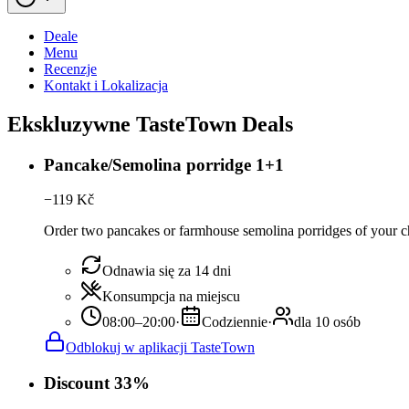
Deale
Menu
Recenzje
Kontakt i Lokalizacja
Ekskluzywne TasteTown Deals
Pancake/Semolina porridge 1+1
−
119
Kč
Order two pancakes or farmhouse semolina porridges of your cho
Odnawia się za 14 dni
Konsumpcja na miejscu
08:00–20:00
·
Codziennie
·
dla 10 osób
Odblokuj w aplikacji TasteTown
Discount 33%