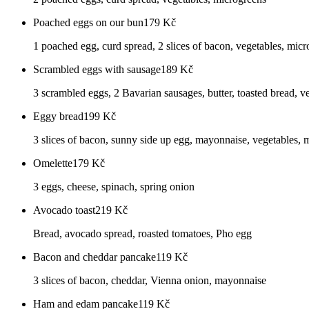
Poached eggs on our bun
179
Kč
1 poached egg, curd spread, 2 slices of bacon, vegetables, mic
Scrambled eggs with sausage
189
Kč
3 scrambled eggs, 2 Bavarian sausages, butter, toasted bread, v
Eggy bread
199
Kč
3 slices of bacon, sunny side up egg, mayonnaise, vegetables, 
Omelette
179
Kč
3 eggs, cheese, spinach, spring onion
Avocado toast
219
Kč
Bread, avocado spread, roasted tomatoes, Pho egg
Bacon and cheddar pancake
119
Kč
3 slices of bacon, cheddar, Vienna onion, mayonnaise
Ham and edam pancake
119
Kč