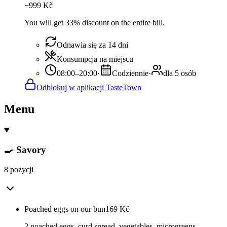
−
999
Kč
You will get 33% discount on the entire bill.
Odnawia się za 14 dni
Konsumpcja na miejscu
08:00–20:00
·
Codziennie
·
dla 5 osób
Odblokuj w aplikacji TasteTown
Menu
🍳 Savory
8 pozycji
Poached eggs on our bun
169
Kč
2 poached eggs, curd spread, vegetables, microgreens