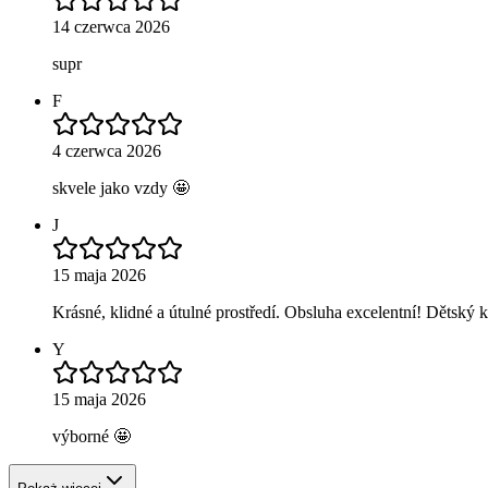
14 czerwca 2026
supr
F
4 czerwca 2026
skvele jako vzdy 🤩
J
15 maja 2026
Krásné, klidné a útulné prostředí. Obsluha excelentní! Dětský 
Y
15 maja 2026
výborné 🤩