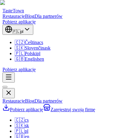
TasteTown
Restauracje
Blog
Dla partnerów
Pobierz aplikację
🇵🇱
pl
🇨🇿
Čeština
cs
🇸🇰
Slovenčina
sk
🇵🇱
Polski
pl
🇬🇧
English
en
Pobierz aplikację
Restauracje
Blog
Dla partnerów
Pobierz aplikację
Zarejestruj swoją firmę
🇨🇿
cs
🇸🇰
sk
🇵🇱
pl
🇬🇧
en