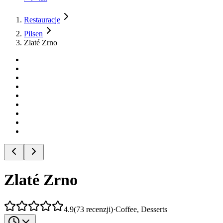
Restauracje
Pilsen
Zlaté Zrno
Zlaté Zrno
4.9
(
73
recenzji
)
·
Coffee, Desserts