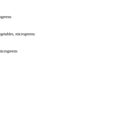
rogreens
egetables, microgreens
microgreens