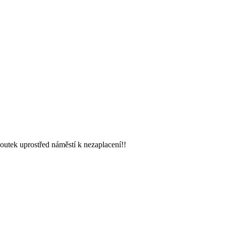
koutek uprostřed náměstí k nezaplacení!!