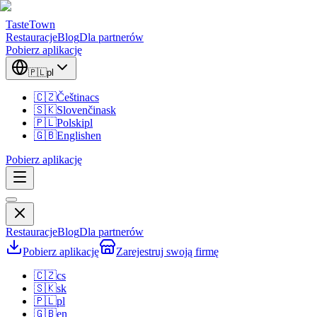
TasteTown
Restauracje
Blog
Dla partnerów
Pobierz aplikację
🇵🇱
pl
🇨🇿
Čeština
cs
🇸🇰
Slovenčina
sk
🇵🇱
Polski
pl
🇬🇧
English
en
Pobierz aplikację
Restauracje
Blog
Dla partnerów
Pobierz aplikację
Zarejestruj swoją firmę
🇨🇿
cs
🇸🇰
sk
🇵🇱
pl
🇬🇧
en