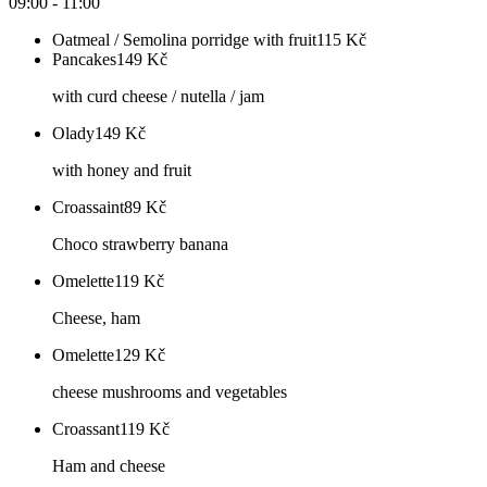
09:00 - 11:00
Oatmeal / Semolina porridge with fruit
115
Kč
Pancakes
149
Kč
with curd cheese / nutella / jam
Olady
149
Kč
with honey and fruit
Croassaint
89
Kč
Choco strawberry banana
Omelette
119
Kč
Cheese, ham
Omelette
129
Kč
cheese mushrooms and vegetables
Croassant
119
Kč
Ham and cheese