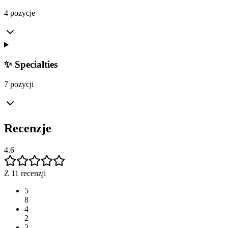
4 pozycje
✨ Specialties
7 pozycji
Recenzje
4.6
Z 11 recenzji
5
8
4
2
3