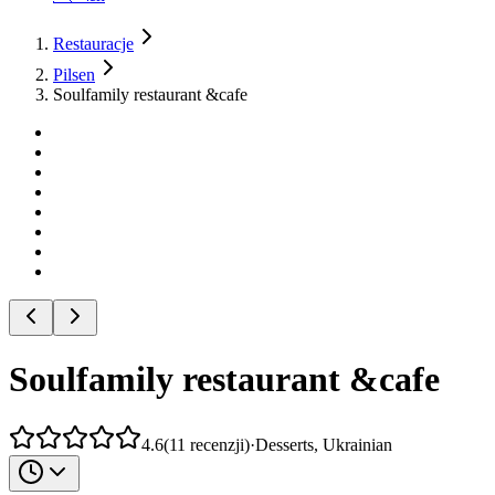
Restauracje
Pilsen
Soulfamily restaurant &cafe
Soulfamily restaurant &cafe
4.6
(
11
recenzji
)
·
Desserts, Ukrainian