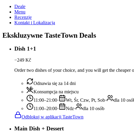
Deale
Menu
Recenzje
Kontakt i Lokalizacja
Ekskluzywne TasteTown Deals
Dish 1+1
−
249
Kč
Order two dishes of your choice, and you will get the cheaper or
Odnawia się za 14 dni
Konsumpcja na miejscu
11:00–21:00
·
Wt, Śr, Czw, Pt, Sob
·
dla 10 osó
11:00–20:00
·
Ndz
·
dla 10 osób
Odblokuj w aplikacji TasteTown
Main Dish + Dessert