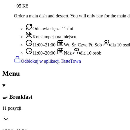
−
95
Kč
Order a main dish and dessert. You will only pay for the main dis
Odnawia się za 11 dni
Konsumpcja na miejscu
11:00–21:00
·
Wt, Śr, Czw, Pt, Sob
·
dla 10 osó
11:00–20:00
·
Ndz
·
dla 10 osób
Odblokuj w aplikacji TasteTown
Menu
🍳 Breakfast
11 pozycji