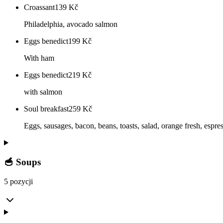
Croassant
139
Kč
Philadelphia, avocado salmon
Eggs benedict
199
Kč
With ham
Eggs benedict
219
Kč
with salmon
Soul breakfast
259
Kč
Eggs, sausages, bacon, beans, toasts, salad, orange fresh, espre
🥣 Soups
5 pozycji