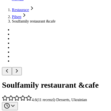
Restaurace
Pilsen
Soulfamily restaurant &cafe
Soulfamily restaurant &cafe
4.6
(
11
recenzí
)
·
Desserts, Ukrainian