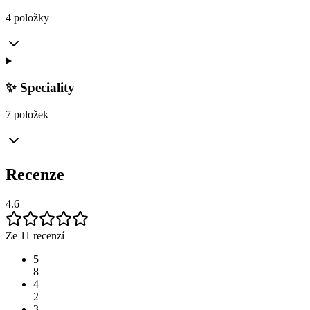
4 položky
✨ Speciality
7 položek
Recenze
4.6
Ze 11 recenzí
5
8
4
2
3