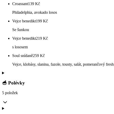
Croassant
139
Kč
Philadelphia, avokado losos
Vejce benedikt
199
Kč
Se šunkou
Vejce benedikt
219
Kč
s lososem
Soul snídaně
259
Kč
Vejce, klobásy, slanina, fazole, tousty, salát, pomerančový fresh
🥣 Polévky
5 položek