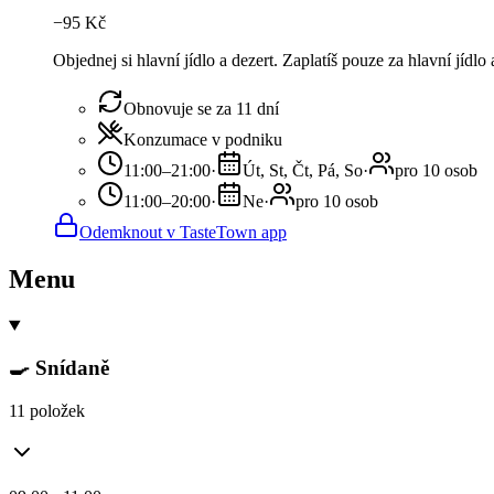
−
95
Kč
Objednej si hlavní jídlo a dezert. Zaplatíš pouze za hlavní jídlo
Obnovuje se za 11 dní
Konzumace v podniku
11:00–21:00
·
Út, St, Čt, Pá, So
·
pro 10 osob
11:00–20:00
·
Ne
·
pro 10 osob
Odemknout v TasteTown app
Menu
🍳 Snídaně
11 položek