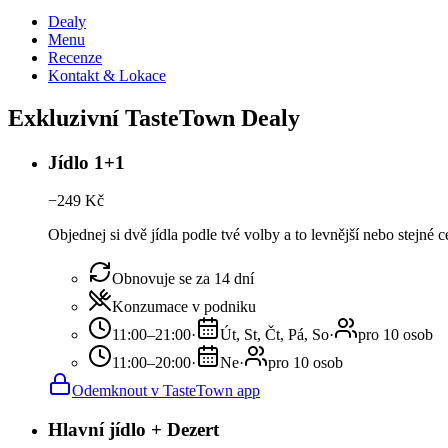
Dealy
Menu
Recenze
Kontakt & Lokace
Exkluzivní TasteTown Dealy
Jídlo 1+1
−
249
Kč
Objednej si dvě jídla podle tvé volby a to levnější nebo stejné 
Obnovuje se za 14 dní
Konzumace v podniku
11:00–21:00
·
Út, St, Čt, Pá, So
·
pro 10 osob
11:00–20:00
·
Ne
·
pro 10 osob
Odemknout v TasteTown app
Hlavní jídlo + Dezert