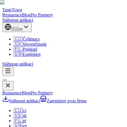
TasteTown
Restaurace
Blog
Pro Partnery
Stáhnout aplikaci
🇨🇿
cs
🇨🇿
Čeština
cs
🇸🇰
Slovenčina
sk
🇵🇱
Polski
pl
🇬🇧
English
en
Stáhnout aplikaci
Restaurace
Blog
Pro Partnery
Stáhnout aplikaci
Zaregistruj svou firmu
🇨🇿
cs
🇸🇰
sk
🇵🇱
pl
🇬🇧
en