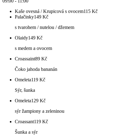
09:00 - 11:00
Kaše ovesná / Krupicová s ovocem
115
Kč
Palačinky
149
Kč
s tvarohem / nutelou / džemem
Olaidy
149
Kč
s medem a ovocem
Croassaint
89
Kč
Čoko jahoda bananán
Omeleta
119
Kč
Sýr, šunka
Omeleta
129
Kč
sýr žampiony a zeleninou
Croassant
119
Kč
Šunka a sýr