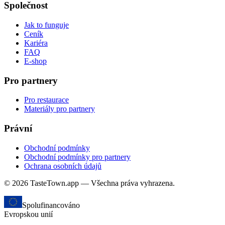
Společnost
Jak to funguje
Ceník
Kariéra
FAQ
E-shop
Pro partnery
Pro restaurace
Materiály pro partnery
Právní
Obchodní podmínky
Obchodní podmínky pro partnery
Ochrana osobních údajů
© 2026 TasteTown.app — Všechna práva vyhrazena.
Spolufinancováno
Evropskou unií