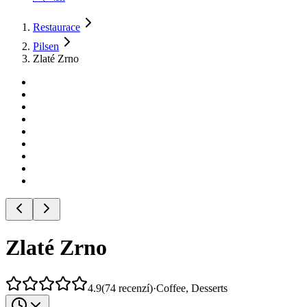
Restaurace
Pilsen
Zlaté Zrno
Zlaté Zrno
4.9
(
74
recenzí
)
·
Coffee, Desserts