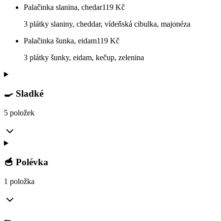
Palačinka slanina, chedar
119
Kč
3 plátky slaniny, cheddar, vídeňská cibulka, majonéza
Palačinka šunka, eidam
119
Kč
3 plátky šunky, eidam, kečup, zelenina
🍳 Sladké
5 položek
🥣 Polévka
1 položka