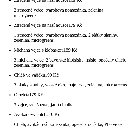
Ztracené vejce na naší housce
169
Kč
2 ztracené vejce, tvarohová pomazánka, zelenina,
microgreens
Ztracené vejce na naší housce
179
Kč
1 ztracené vejce, tvarohová pomazánka, 2 plátky slaniny,
zelenina, microgreens
Míchaná vejce s klobáskou
189
Kč
3 míchaná vejce, 2 bavorské klobásky, máslo, opečený chléb,
zelenina, microgreens
Chléb ve vajíčku
199
Kč
3 plátky slaniny, volské oko, majonéza, zelenina, microgreens
Omeleta
179
Kč
3 vejce, sýr, špenát, jarní cibulka
Avokádový chléb
219
Kč
Chléb, avokádová pomazánka, opečená rajčátka, Pho vejce