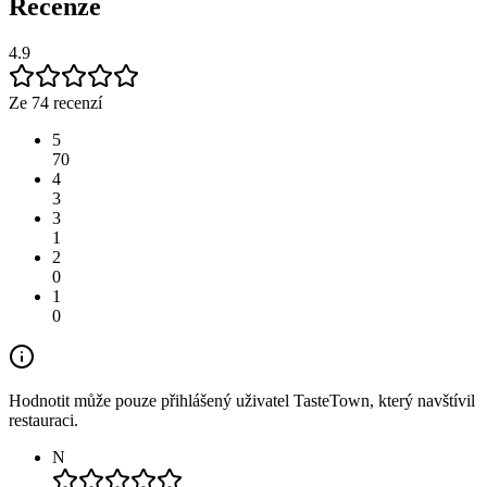
Recenze
4.9
Ze 74 recenzí
5
70
4
3
3
1
2
0
1
0
Hodnotit může pouze přihlášený uživatel TasteTown, který navštívil
restauraci.
N