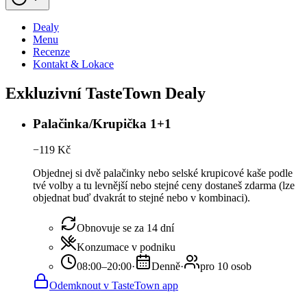
Dealy
Menu
Recenze
Kontakt & Lokace
Exkluzivní TasteTown Dealy
Palačinka/Krupička 1+1
−
119
Kč
Objednej si dvě palačinky nebo selské krupicové kaše podle
tvé volby a tu levnější nebo stejné ceny dostaneš zdarma (lze
objednat buď dvakrát to stejné nebo v kombinaci).
Obnovuje se za 14 dní
Konzumace v podniku
08:00–20:00
·
Denně
·
pro 10 osob
Odemknout v TasteTown app