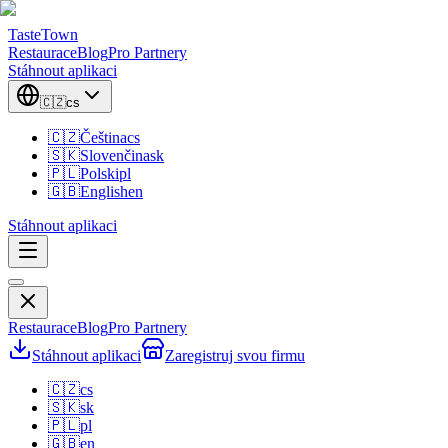
TasteTown
Restaurace
Blog
Pro Partnery
Stáhnout aplikaci
🇨🇿
cs
🇨🇿
Čeština
cs
🇸🇰
Slovenčina
sk
🇵🇱
Polski
pl
🇬🇧
English
en
Stáhnout aplikaci
Restaurace
Blog
Pro Partnery
Stáhnout aplikaci
Zaregistruj svou firmu
🇨🇿
cs
🇸🇰
sk
🇵🇱
pl
🇬🇧
en