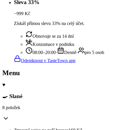
Sleva 33%
−
999
Kč
Získáš přímou slevu 33% na celý účet.
Obnovuje se za 14 dní
Konzumace v podniku
08:00–20:00
·
Denně
·
pro 5 osob
Odemknout v TasteTown app
Menu
🍳 Slané
8 položek