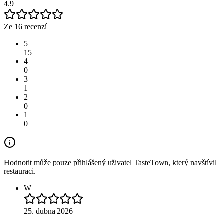
4.9
Ze 16 recenzí
5
15
4
0
3
1
2
0
1
0
Hodnotit může pouze přihlášený uživatel TasteTown, který navštívil
restauraci.
W
25. dubna 2026