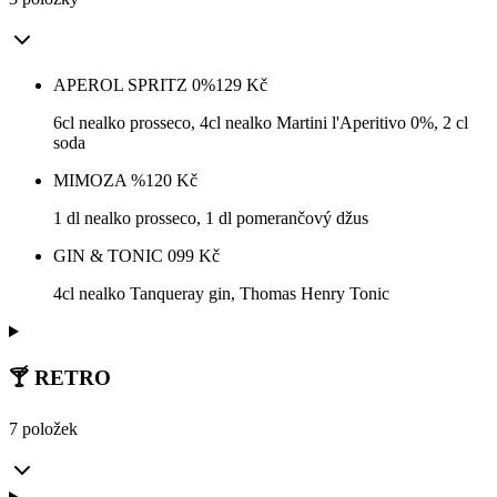
APEROL SPRITZ 0%
129
Kč
6cl nealko prosseco, 4cl nealko Martini l'Aperitivo 0%, 2 cl
soda
MIMOZA %
120
Kč
1 dl nealko prosseco, 1 dl pomerančový džus
GIN & TONIC 0
99
Kč
4cl nealko Tanqueray gin, Thomas Henry Tonic
🍸 RETRO
7 položek