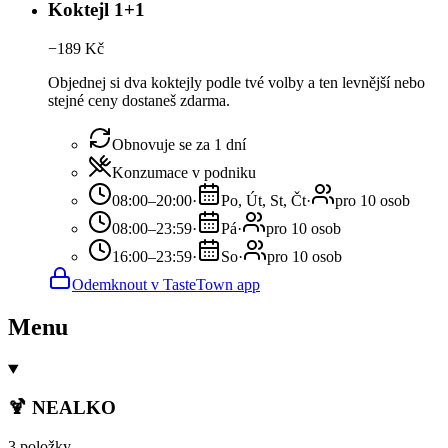
Koktejl 1+1
−
189
Kč
Objednej si dva koktejly podle tvé volby a ten levnější nebo
stejné ceny dostaneš zdarma.
Obnovuje se za 1 dní
Konzumace v podniku
08:00–20:00
·
Po, Út, St, Čt
·
pro 10 osob
08:00–23:59
·
Pá
·
pro 10 osob
16:00–23:59
·
So
·
pro 10 osob
Odemknout v TasteTown app
Menu
🍹 NEALKO
3 položky