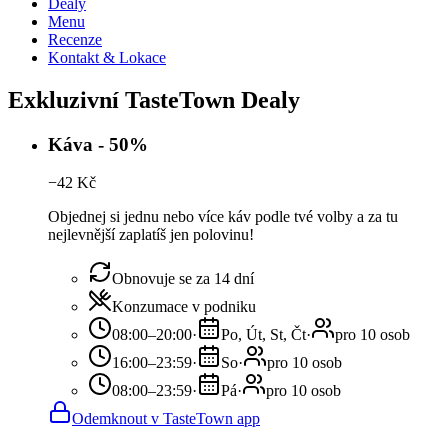
Dealy
Menu
Recenze
Kontakt & Lokace
Exkluzivní TasteTown Dealy
Káva - 50%
−
42
Kč
Objednej si jednu nebo více káv podle tvé volby a za tu
nejlevnější zaplatíš jen polovinu!
Obnovuje se za 14 dní
Konzumace v podniku
08:00–20:00
·
Po, Út, St, Čt
·
pro 10 osob
16:00–23:59
·
So
·
pro 10 osob
08:00–23:59
·
Pá
·
pro 10 osob
Odemknout v TasteTown app