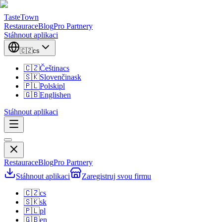
TasteTown
Restaurace
Blog
Pro Partnery
Stáhnout aplikaci
🇨🇿
cs
🇨🇿
Čeština
cs
🇸🇰
Slovenčina
sk
🇵🇱
Polski
pl
🇬🇧
English
en
Stáhnout aplikaci
Restaurace
Blog
Pro Partnery
Stáhnout aplikaci
Zaregistruj svou firmu
🇨🇿
cs
🇸🇰
sk
🇵🇱
pl
🇬🇧
en