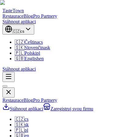
TasteTown
Restaurace
Blog
Pro Partnery
Stáhnout aplikaci
🇨🇿
cs
🇨🇿
Čeština
cs
🇸🇰
Slovenčina
sk
🇵🇱
Polski
pl
🇬🇧
English
en
Stáhnout aplikaci
Restaurace
Blog
Pro Partnery
Stáhnout aplikaci
Zaregistruj svou firmu
🇨🇿
cs
🇸🇰
sk
🇵🇱
pl
🇬🇧
en