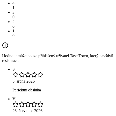
4
1
3
0
2
0
1
0
Hodnotit může pouze přihlášený uživatel TasteTown, který navštívil
restauraci.
S
5. srpna 2026
Perfektní obsluha
V
26. července 2026