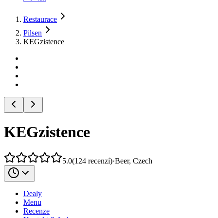
Restaurace
Pilsen
KEGzistence
KEGzistence
5.0
(
124
recenzí
)
·
Beer, Czech
Dealy
Menu
Recenze