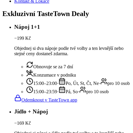
Kontakt & Lokace
Exkluzivní TasteTown Dealy
Nápoj 1+1
−
199
Kč
Objednej si dva nápoje podle tvé volby a ten levnější nebo
stejné ceny dostaneš zdarma.
Obnovuje se za 7 dní
Konzumace v podniku
15:00–23:00
·
Po, Út, St, Čt, Ne
·
pro 10 osob
15:00–23:59
·
Pá, So
·
pro 10 osob
Odemknout v TasteTown app
Jídlo + Nápoj
−
169
Kč