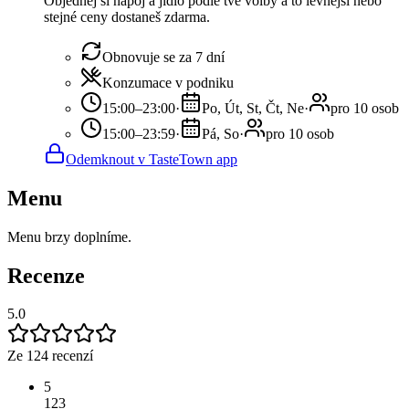
Objednej si nápoj a jídlo podle tvé volby a to levnější nebo
stejné ceny dostaneš zdarma.
Obnovuje se za 7 dní
Konzumace v podniku
15:00–23:00
·
Po, Út, St, Čt, Ne
·
pro 10 osob
15:00–23:59
·
Pá, So
·
pro 10 osob
Odemknout v TasteTown app
Menu
Menu brzy doplníme.
Recenze
5.0
Ze 124 recenzí
5
123