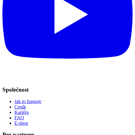
Společnost
Jak to funguje
Ceník
Kariéra
FAQ
E-shop
Pro partnery