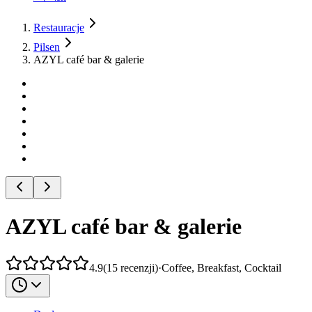
Restauracje
Pilsen
AZYL café bar & galerie
AZYL café bar & galerie
4.9
(
15
recenzji
)
·
Coffee, Breakfast, Cocktail