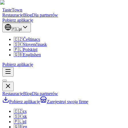
TasteTown
Restauracje
Blog
Dla partnerów
Pobierz aplikację
🇵🇱
pl
🇨🇿
Čeština
cs
🇸🇰
Slovenčina
sk
🇵🇱
Polski
pl
🇬🇧
English
en
Pobierz aplikację
Restauracje
Blog
Dla partnerów
Pobierz aplikację
Zarejestruj swoją firmę
🇨🇿
cs
🇸🇰
sk
🇵🇱
pl
🇬🇧
en