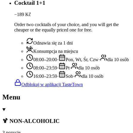
Cocktail 1+1
−
189
Kč
Order two cocktails of your choice, and you will get the
cheaper or the equally priced one for free.
Odnawia się za 1 dni
Konsumpcja na miejscu
08:00–20:00
·
Pon, Wt, Śr, Czw
·
dla 10 osób
08:00–23:59
·
Pt
·
dla 10 osób
16:00–23:59
·
Sob
·
dla 10 osób
Odblokuj w aplikacji TasteTown
Menu
🍹 NON-ALCOHOLIC
3 pozycje