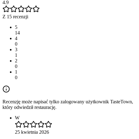
4.9
Z 15 recenzji
5
14
4
0
3
1
2
0
1
0
Recenzję może napisać tylko zalogowany użytkownik TasteTown,
który odwiedził restaurację.
W
25 kwietnia 2026