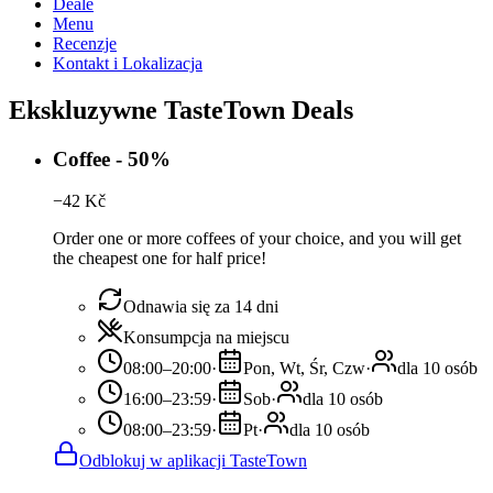
Deale
Menu
Recenzje
Kontakt i Lokalizacja
Ekskluzywne TasteTown Deals
Coffee - 50%
−
42
Kč
Order one or more coffees of your choice, and you will get
the cheapest one for half price!
Odnawia się za 14 dni
Konsumpcja na miejscu
08:00–20:00
·
Pon, Wt, Śr, Czw
·
dla 10 osób
16:00–23:59
·
Sob
·
dla 10 osób
08:00–23:59
·
Pt
·
dla 10 osób
Odblokuj w aplikacji TasteTown