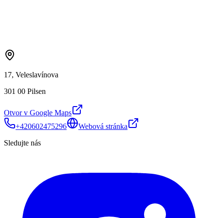
17, Veleslavínova
301 00 Pilsen
Otvor v Google Maps
+420602475296
Webová stránka
Sledujte nás