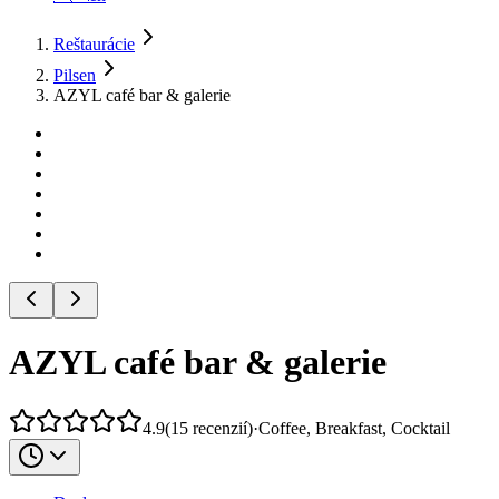
Reštaurácie
Pilsen
AZYL café bar & galerie
AZYL café bar & galerie
4.9
(
15
recenzií
)
·
Coffee, Breakfast, Cocktail