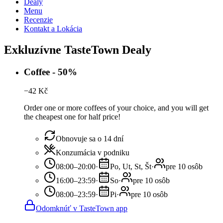
Dealy
Menu
Recenzie
Kontakt a Lokácia
Exkluzívne TasteTown Dealy
Coffee - 50%
−
42
Kč
Order one or more coffees of your choice, and you will get
the cheapest one for half price!
Obnovuje sa o 14 dní
Konzumácia v podniku
08:00–20:00
·
Po, Ut, St, Št
·
pre 10 osôb
16:00–23:59
·
So
·
pre 10 osôb
08:00–23:59
·
Pi
·
pre 10 osôb
Odomknúť v TasteTown app