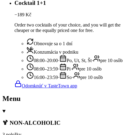
Cocktail 1+1
−
189
Kč
Order two cocktails of your choice, and you will get the
cheaper or the equally priced one for free.
Obnovuje sa o 1 dní
Konzumácia v podniku
08:00–20:00
·
Po, Ut, St, Št
·
pre 10 osôb
08:00–23:59
·
Pi
·
pre 10 osôb
16:00–23:59
·
So
·
pre 10 osôb
Odomknúť v TasteTown app
Menu
🍹 NON-ALCOHOLIC
3 položky