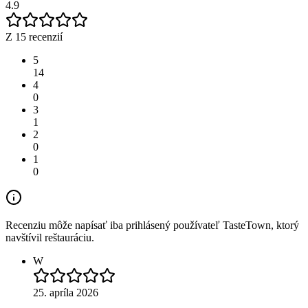
4.9
Z 15 recenzií
5
14
4
0
3
1
2
0
1
0
Recenziu môže napísať iba prihlásený používateľ TasteTown, ktorý
navštívil reštauráciu.
W
25. apríla 2026