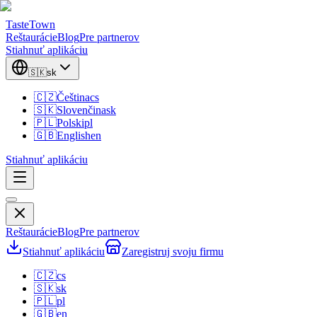
TasteTown
Reštaurácie
Blog
Pre partnerov
Stiahnuť aplikáciu
🇸🇰
sk
🇨🇿
Čeština
cs
🇸🇰
Slovenčina
sk
🇵🇱
Polski
pl
🇬🇧
English
en
Stiahnuť aplikáciu
Reštaurácie
Blog
Pre partnerov
Stiahnuť aplikáciu
Zaregistruj svoju firmu
🇨🇿
cs
🇸🇰
sk
🇵🇱
pl
🇬🇧
en