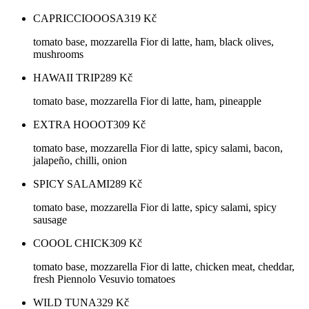
CAPRICCIOOOSA
319
Kč
tomato base, mozzarella Fior di latte, ham, black olives,
mushrooms
HAWAII TRIP
289
Kč
tomato base, mozzarella Fior di latte, ham, pineapple
EXTRA HOOOT
309
Kč
tomato base, mozzarella Fior di latte, spicy salami, bacon,
jalapeño, chilli, onion
SPICY SALAMI
289
Kč
tomato base, mozzarella Fior di latte, spicy salami, spicy
sausage
COOOL CHICK
309
Kč
tomato base, mozzarella Fior di latte, chicken meat, cheddar,
fresh Piennolo Vesuvio tomatoes
WILD TUNA
329
Kč