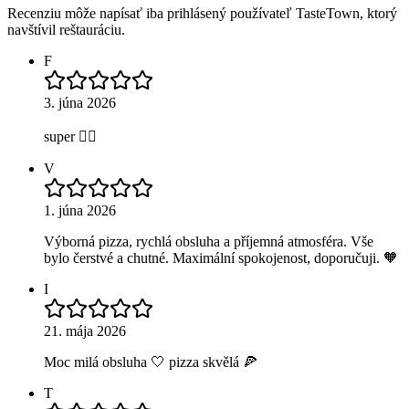
Recenziu môže napísať iba prihlásený používateľ TasteTown, ktorý
navštívil reštauráciu.
F
3. júna 2026
super 👍🏻
V
1. júna 2026
Výborná pizza, rychlá obsluha a příjemná atmosféra. Vše
bylo čerstvé a chutné. Maximální spokojenost, doporučuji. 🧡
I
21. mája 2026
Moc milá obsluha 🤍 pizza skvělá 🍕
T