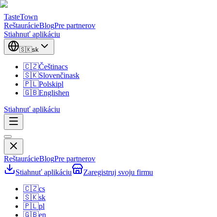
TasteTown
Reštaurácie
Blog
Pre partnerov
Stiahnuť aplikáciu
🇸🇰
sk
🇨🇿
Čeština
cs
🇸🇰
Slovenčina
sk
🇵🇱
Polski
pl
🇬🇧
English
en
Stiahnuť aplikáciu
Reštaurácie
Blog
Pre partnerov
Stiahnuť aplikáciu
Zaregistruj svoju firmu
🇨🇿
cs
🇸🇰
sk
🇵🇱
pl
🇬🇧
en