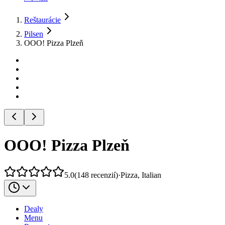
Reštaurácie
Pilsen
OOO! Pizza Plzeň
OOO! Pizza Plzeň
5.0
(
148
recenzií
)
·
Pizza, Italian
Dealy
Menu