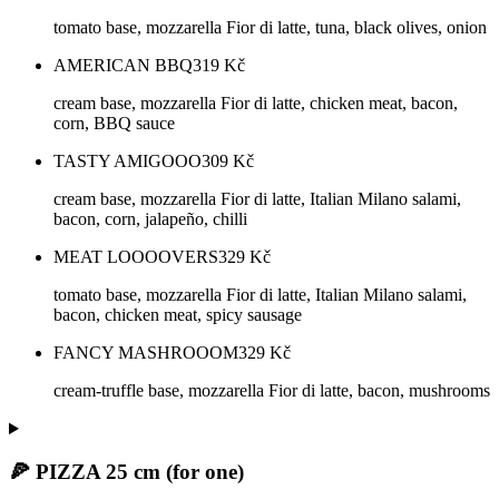
tomato base, mozzarella Fior di latte, tuna, black olives, onion
AMERICAN BBQ
319
Kč
cream base, mozzarella Fior di latte, chicken meat, bacon,
corn, BBQ sauce
TASTY AMIGOOO
309
Kč
cream base, mozzarella Fior di latte, Italian Milano salami,
bacon, corn, jalapeño, chilli
MEAT LOOOOVERS
329
Kč
tomato base, mozzarella Fior di latte, Italian Milano salami,
bacon, chicken meat, spicy sausage
FANCY MASHROOOM
329
Kč
cream-truffle base, mozzarella Fior di latte, bacon, mushrooms
🍕 PIZZA 25 cm (for one)