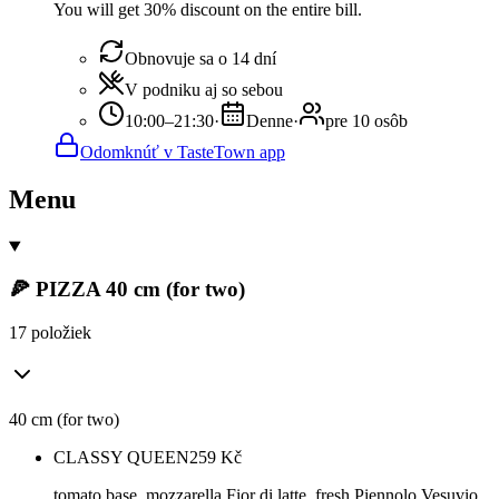
You will get 30% discount on the entire bill.
Obnovuje sa o 14 dní
V podniku aj so sebou
10:00–21:30
·
Denne
·
pre 10 osôb
Odomknúť v TasteTown app
Menu
🍕 PIZZA 40 cm (for two)
17 položiek
40 cm (for two)
CLASSY QUEEN
259
Kč
tomato base, mozzarella Fior di latte, fresh Piennolo Vesuvio