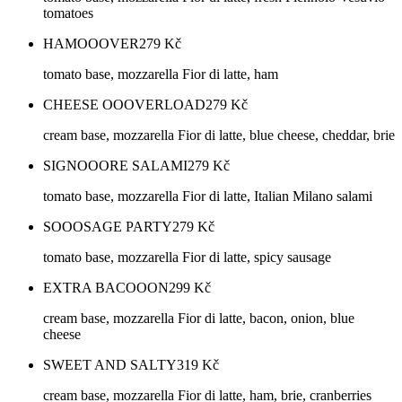
tomatoes
HAMOOOVER
279
Kč
tomato base, mozzarella Fior di latte, ham
CHEESE OOOVERLOAD
279
Kč
cream base, mozzarella Fior di latte, blue cheese, cheddar, brie
SIGNOOORE SALAMI
279
Kč
tomato base, mozzarella Fior di latte, Italian Milano salami
SOOOSAGE PARTY
279
Kč
tomato base, mozzarella Fior di latte, spicy sausage
EXTRA BACOOON
299
Kč
cream base, mozzarella Fior di latte, bacon, onion, blue
cheese
SWEET AND SALTY
319
Kč
cream base, mozzarella Fior di latte, ham, brie, cranberries