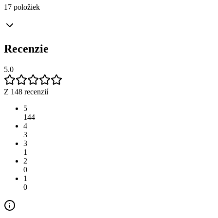
17 položiek
Recenzie
5.0
Z 148 recenzií
5
144
4
3
3
1
2
0
1
0