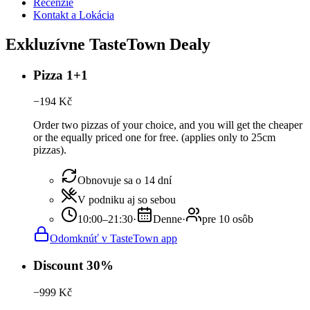
Recenzie
Kontakt a Lokácia
Exkluzívne TasteTown Dealy
Pizza 1+1
−
194
Kč
Order two pizzas of your choice, and you will get the cheaper
or the equally priced one for free. (applies only to 25cm
pizzas).
Obnovuje sa o 14 dní
V podniku aj so sebou
10:00–21:30
·
Denne
·
pre 10 osôb
Odomknúť v TasteTown app
Discount 30%
−
999
Kč