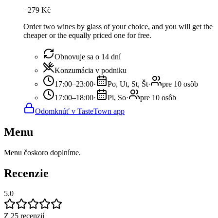
−
279
Kč
Order two wines by glass of your choice, and you will get the
cheaper or the equally priced one for free.
Obnovuje sa o 14 dní
Konzumácia v podniku
17:00–23:00
·
Po, Ut, St, Št
·
pre 10 osôb
17:00–18:00
·
Pi, So
·
pre 10 osôb
Odomknúť v TasteTown app
Menu
Menu čoskoro doplníme.
Recenzie
5.0
Z 25 recenzií