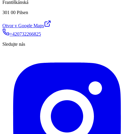
Františkánská
301 00 Pilsen
Otvor v Google Maps
+420732266825
Sledujte nás