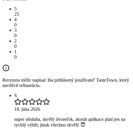
5
25
4
0
3
0
2
0
1
0
Recenziu môže napísať iba prihlásený používateľ TasteTown, ktorý
navštívil reštauráciu.
S
18. júna 2026
super obsluha, skvělý dvoreček, akorát aplikace platí jen na
rychlý výběr, jinak všechno skvělý 😇