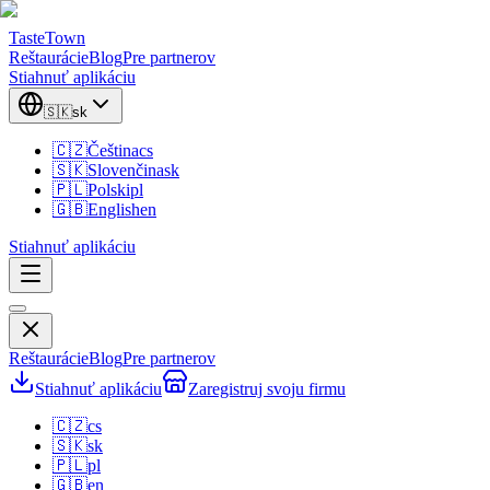
TasteTown
Reštaurácie
Blog
Pre partnerov
Stiahnuť aplikáciu
🇸🇰
sk
🇨🇿
Čeština
cs
🇸🇰
Slovenčina
sk
🇵🇱
Polski
pl
🇬🇧
English
en
Stiahnuť aplikáciu
Reštaurácie
Blog
Pre partnerov
Stiahnuť aplikáciu
Zaregistruj svoju firmu
🇨🇿
cs
🇸🇰
sk
🇵🇱
pl
🇬🇧
en