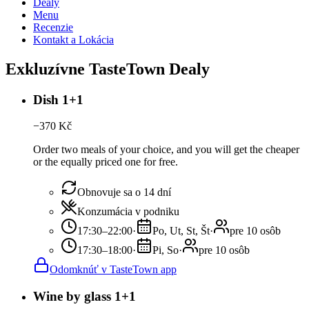
Dealy
Menu
Recenzie
Kontakt a Lokácia
Exkluzívne TasteTown Dealy
Dish 1+1
−
370
Kč
Order two meals of your choice, and you will get the cheaper
or the equally priced one for free.
Obnovuje sa o 14 dní
Konzumácia v podniku
17:30–22:00
·
Po, Ut, St, Št
·
pre 10 osôb
17:30–18:00
·
Pi, So
·
pre 10 osôb
Odomknúť v TasteTown app
Wine by glass 1+1