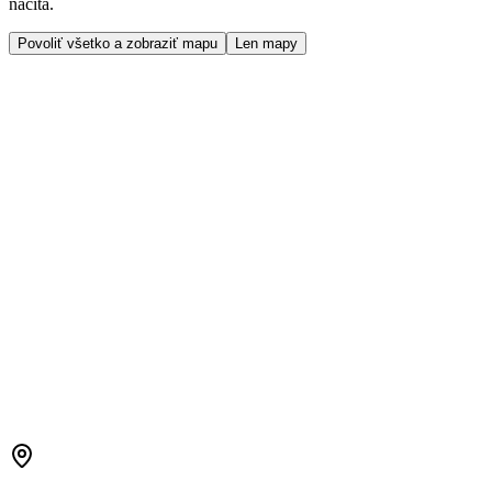
načíta.
Povoliť všetko a zobraziť mapu
Len mapy