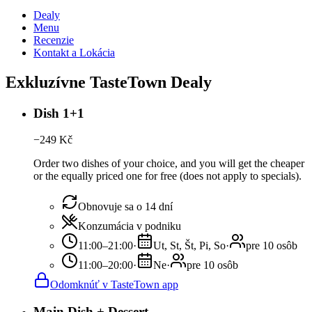
Dealy
Menu
Recenzie
Kontakt a Lokácia
Exkluzívne TasteTown Dealy
Dish 1+1
−
249
Kč
Order two dishes of your choice, and you will get the cheaper
or the equally priced one for free (does not apply to specials).
Obnovuje sa o 14 dní
Konzumácia v podniku
11:00–21:00
·
Ut, St, Št, Pi, So
·
pre 10 osôb
11:00–20:00
·
Ne
·
pre 10 osôb
Odomknúť v TasteTown app
Main Dish + Dessert