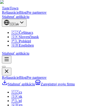
TasteTown
Reštaurácie
Blog
Pre partnerov
Stiahnuť aplikáciu
🇸🇰
sk
🇨🇿
Čeština
cs
🇸🇰
Slovenčina
sk
🇵🇱
Polski
pl
🇬🇧
English
en
Stiahnuť aplikáciu
Reštaurácie
Blog
Pre partnerov
Stiahnuť aplikáciu
Zaregistruj svoju firmu
🇨🇿
cs
🇸🇰
sk
🇵🇱
pl
🇬🇧
en