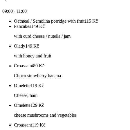
09:00 - 11:00
Oatmeal / Semolina porridge with fruit
115
Kč
Pancakes
149
Kč
with curd cheese / nutella / jam
Olady
149
Kč
with honey and fruit
Croassaint
89
Kč
Choco strawberry banana
Omelette
119
Kč
Cheese, ham
Omelette
129
Kč
cheese mushrooms and vegetables
Croassant
119
Kč