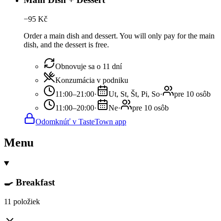
−
95
Kč
Order a main dish and dessert. You will only pay for the main
dish, and the dessert is free.
Obnovuje sa o 11 dní
Konzumácia v podniku
11:00–21:00
·
Ut, St, Št, Pi, So
·
pre 10 osôb
11:00–20:00
·
Ne
·
pre 10 osôb
Odomknúť v TasteTown app
Menu
🍳 Breakfast
11 položiek