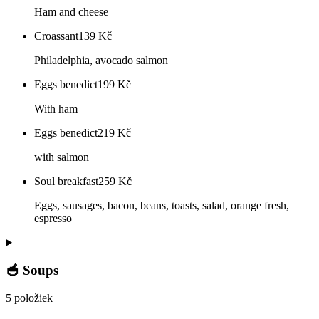
Ham and cheese
Croassant
139
Kč
Philadelphia, avocado salmon
Eggs benedict
199
Kč
With ham
Eggs benedict
219
Kč
with salmon
Soul breakfast
259
Kč
Eggs, sausages, bacon, beans, toasts, salad, orange fresh,
espresso
🥣 Soups
5 položiek