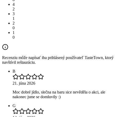
4
2
3
1
2
0
1
0
Recenziu môže napísať iba prihlásený používateľ TasteTown, ktorý
navštívil reštauráciu.
B
21. júna 2026
Moc dobré jídlo, slečna na baru sice nevěděla o akci, ale
nakonec jsme se domluvily :)
G