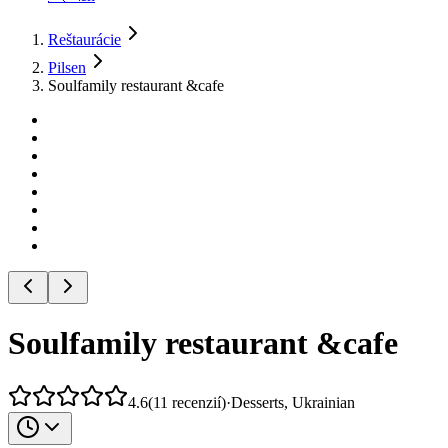
Reštaurácie
Pilsen
Soulfamily restaurant &cafe
Soulfamily restaurant &cafe
4.6
(
11
recenzií
)
·
Desserts, Ukrainian