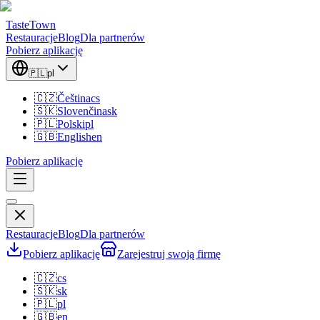
TasteTown
Restauracje
Blog
Dla partnerów
Pobierz aplikację
🇵🇱
pl
🇨🇿
Čeština
cs
🇸🇰
Slovenčina
sk
🇵🇱
Polski
pl
🇬🇧
English
en
Pobierz aplikację
Restauracje
Blog
Dla partnerów
Pobierz aplikację
Zarejestruj swoją firmę
🇨🇿
cs
🇸🇰
sk
🇵🇱
pl
🇬🇧
en