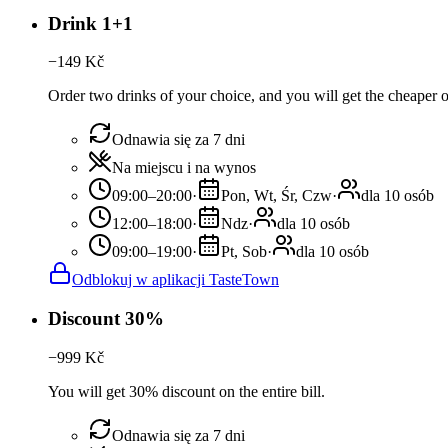
Drink 1+1
−
149
Kč
Order two drinks of your choice, and you will get the cheaper or
Odnawia się za 7 dni
Na miejscu i na wynos
09:00–20:00
·
Pon, Wt, Śr, Czw
·
dla 10 osób
12:00–18:00
·
Ndz
·
dla 10 osób
09:00–19:00
·
Pt, Sob
·
dla 10 osób
Odblokuj w aplikacji TasteTown
Discount 30%
−
999
Kč
You will get 30% discount on the entire bill.
Odnawia się za 7 dni