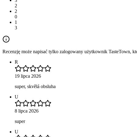
3
2
2
0
1
3
Recenzję może napisać tylko zalogowany użytkownik TasteTown, któr
R
19 lipca 2026
super, skvělá obsluha
U
8 lipca 2026
super
U