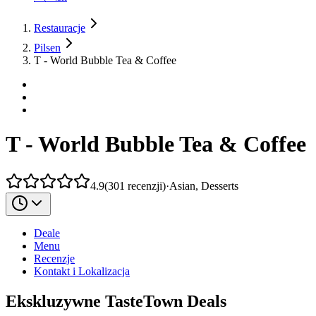
Restauracje
Pilsen
T - World Bubble Tea & Coffee
T - World Bubble Tea & Coffee
4.9
(
301
recenzji
)
·
Asian, Desserts
Deale
Menu
Recenzje
Kontakt i Lokalizacja
Ekskluzywne TasteTown Deals