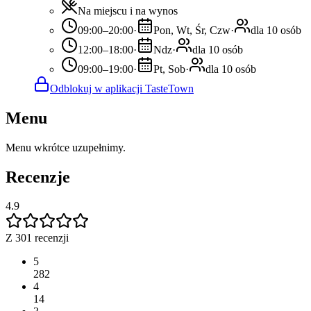
Na miejscu i na wynos
09:00–20:00
·
Pon, Wt, Śr, Czw
·
dla 10 osób
12:00–18:00
·
Ndz
·
dla 10 osób
09:00–19:00
·
Pt, Sob
·
dla 10 osób
Odblokuj w aplikacji TasteTown
Menu
Menu wkrótce uzupełnimy.
Recenzje
4.9
Z 301 recenzji
5
282
4
14