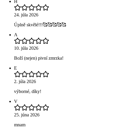
H
24. júla 2026
Úplně skvělé!!!🥰🥰🥰🥰🥰
A
10. júla 2026
Boží (nejen) pivní zmrzka!
E
2. júla 2026
výborné, díky!
V
25. júna 2026
mnam