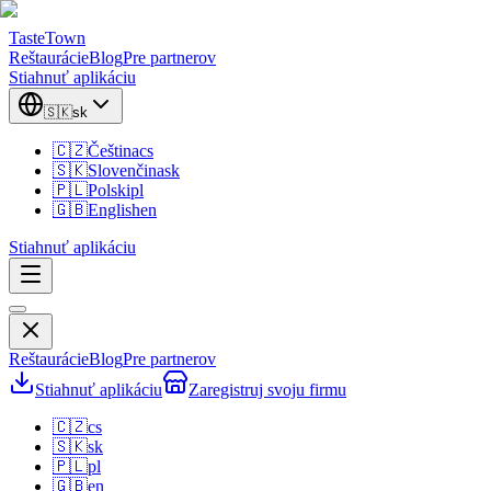
TasteTown
Reštaurácie
Blog
Pre partnerov
Stiahnuť aplikáciu
🇸🇰
sk
🇨🇿
Čeština
cs
🇸🇰
Slovenčina
sk
🇵🇱
Polski
pl
🇬🇧
English
en
Stiahnuť aplikáciu
Reštaurácie
Blog
Pre partnerov
Stiahnuť aplikáciu
Zaregistruj svoju firmu
🇨🇿
cs
🇸🇰
sk
🇵🇱
pl
🇬🇧
en