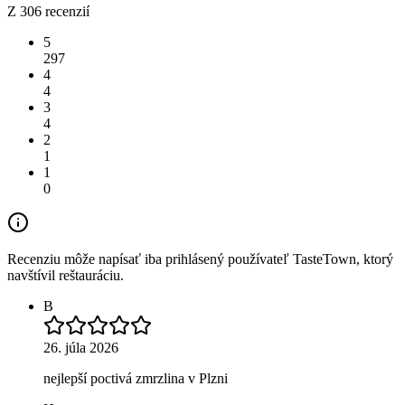
Z 306 recenzií
5
297
4
4
3
4
2
1
1
0
Recenziu môže napísať iba prihlásený používateľ TasteTown, ktorý
navštívil reštauráciu.
B
26. júla 2026
nejlepší poctivá zmrzlina v Plzni