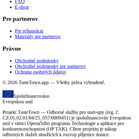
FAQ
E-shop
Pre partnerov
Pre reštaurácie
Materiály pre partnerov
Právne
Obchodné podmienky
Obchodné podmienky pre partnerov
Ochrana osobných údajov
© 2026 TasteTown.app — Všetky práva vyhradené.
Spolufinancováno
Evropskou unií
Projekt TasteTown — Odborné služby pro start-upy (reg. č.
CZ.01.02.01/04/25_057/0009451) je spolufinancován Evropskou
unií v rámci Operačního programu Technologie a aplikace pro
konkurenceschopnost (OP TAK). Cílem projektu je nákup
odborných služeb sloužících k rozvoji příjemce dotace.