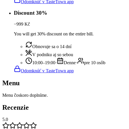
Odomknúť v TasteTown app
Discount 30%
−
999
Kč
You will get 30% discount on the entire bill.
Obnovuje sa o 14 dní
V podniku aj so sebou
10:00–19:00
·
Denne
·
pre 10 osôb
Odomknúť v TasteTown app
Menu
Menu čoskoro doplníme.
Recenzie
5.0