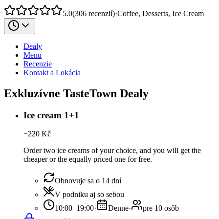
5.0
(
306
recenzií
)
·
Coffee, Desserts, Ice Cream
Dealy
Menu
Recenzie
Kontakt a Lokácia
Exkluzívne TasteTown Dealy
Ice cream 1+1
−
220
Kč
Order two ice creams of your choice, and you will get the
cheaper or the equally priced one for free.
Obnovuje sa o 14 dní
V podniku aj so sebou
10:00–19:00
·
Denne
·
pre 10 osôb