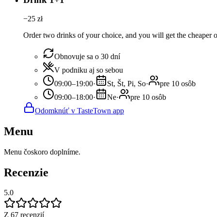
−
25
zł
Order two drinks of your choice, and you will get the cheaper or
Obnovuje sa o 30 dní
V podniku aj so sebou
09:00–19:00
·
St, Št, Pi, So
·
pre 10 osôb
09:00–18:00
·
Ne
·
pre 10 osôb
Odomknúť v TasteTown app
Menu
Menu čoskoro doplníme.
Recenzie
5.0
Z 67 recenzií