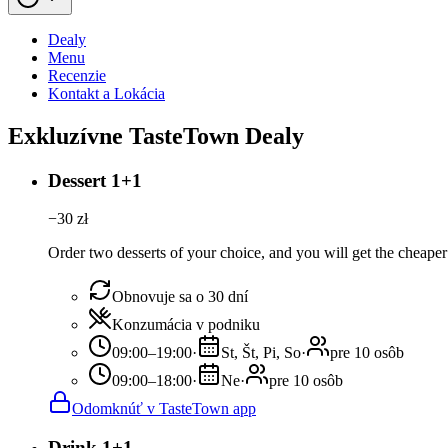
Dealy
Menu
Recenzie
Kontakt a Lokácia
Exkluzívne TasteTown Dealy
Dessert 1+1
−
30
zł
Order two desserts of your choice, and you will get the cheaper 
Obnovuje sa o 30 dní
Konzumácia v podniku
09:00–19:00
·
St, Št, Pi, So
·
pre 10 osôb
09:00–18:00
·
Ne
·
pre 10 osôb
Odomknúť v TasteTown app
Drink 1+1