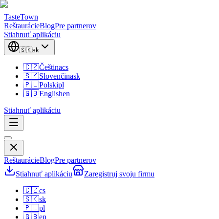
TasteTown
Reštaurácie
Blog
Pre partnerov
Stiahnuť aplikáciu
🇸🇰
sk
🇨🇿
Čeština
cs
🇸🇰
Slovenčina
sk
🇵🇱
Polski
pl
🇬🇧
English
en
Stiahnuť aplikáciu
Reštaurácie
Blog
Pre partnerov
Stiahnuť aplikáciu
Zaregistruj svoju firmu
🇨🇿
cs
🇸🇰
sk
🇵🇱
pl
🇬🇧
en