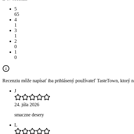
5
65
4
1
3
1
2
0
1
0
Recenziu môže napísať iba prihlásený používateľ TasteTown, ktorý nav
J
24. júla 2026
smaczne desery
L