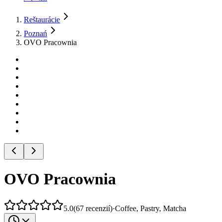
Reštaurácie
Poznań
OVO Pracownia
OVO Pracownia
5.0
(
67
recenzií
)
·
Coffee, Pastry, Matcha