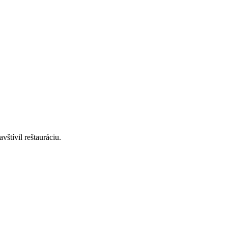
štívil reštauráciu.