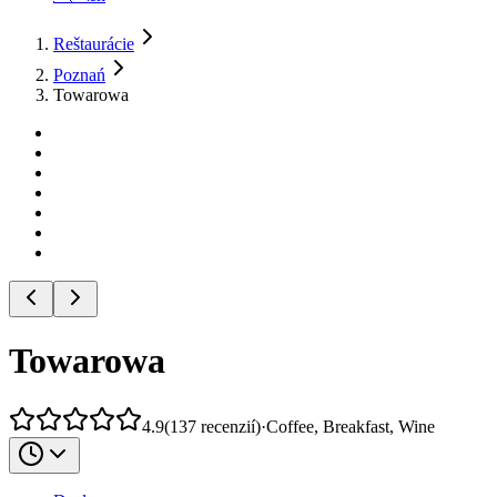
Reštaurácie
Poznań
Towarowa
Towarowa
4.9
(
137
recenzií
)
·
Coffee, Breakfast, Wine