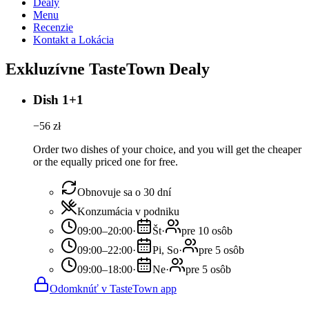
Dealy
Menu
Recenzie
Kontakt a Lokácia
Exkluzívne TasteTown Dealy
Dish 1+1
−
56
zł
Order two dishes of your choice, and you will get the cheaper
or the equally priced one for free.
Obnovuje sa o 30 dní
Konzumácia v podniku
09:00–20:00
·
Št
·
pre 10 osôb
09:00–22:00
·
Pi, So
·
pre 5 osôb
09:00–18:00
·
Ne
·
pre 5 osôb
Odomknúť v TasteTown app