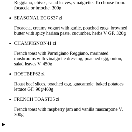
Reggiano, chives, salad leaves, vinaigrette. To choose from:
focaccia or brioche. 300g
SEASONAL EGGS
37
zł
Focaccia, creamy yogurt with garlic, poached eggs, browned
butter with spicy harissa paste, cucumber, herbs V GF. 320g
CHAMPIGNON
41
zł
French toast with Parmigiano Reggiano, marinated
mushrooms with vinaigrette dressing, poached egg, onion,
salad leaves V. 450g
ROSTBEF
62
zł
Roast beef slices, poached egg, guacamole, baked potatoes,
lettuce GF. 90g/460g
FRENCH TOAST
35
zł
French toast with raspberry jam and vanilla mascarpone V.
300g