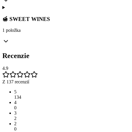
🍯 SWEET WINES
1 položka
Recenzie
4.9
Z 137 recenzií
5
134
4
0
3
2
2
0