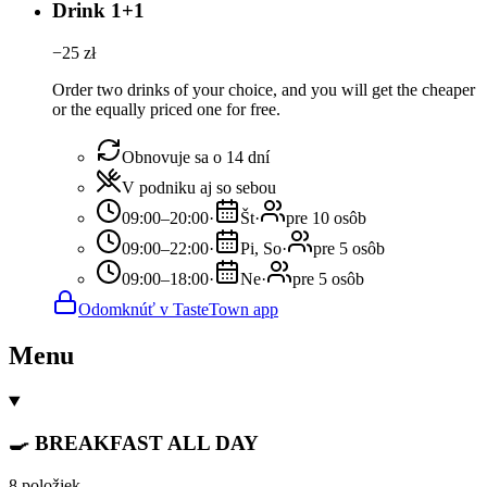
Drink 1+1
−
25
zł
Order two drinks of your choice, and you will get the cheaper
or the equally priced one for free.
Obnovuje sa o 14 dní
V podniku aj so sebou
09:00–20:00
·
Št
·
pre 10 osôb
09:00–22:00
·
Pi, So
·
pre 5 osôb
09:00–18:00
·
Ne
·
pre 5 osôb
Odomknúť v TasteTown app
Menu
🍳 BREAKFAST ALL DAY
8 položiek