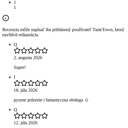
1
1
Recenziu môže napísať iba prihlásený používateľ TasteTown, ktorý
navštívil reštauráciu.
Q
2. augusta 2026
Super!
I
18. júla 2026
pyszne jedzenie i fantastyczna obsługa ☺️
Q
12. júla 2026