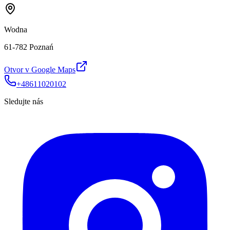
Wodna
61-782 Poznań
Otvor v Google Maps
+48611020102
Sledujte nás