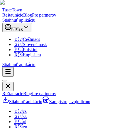
TasteTown
Reštaurácie
Blog
Pre partnerov
Stiahnuť aplikáciu
🇸🇰
sk
🇨🇿
Čeština
cs
🇸🇰
Slovenčina
sk
🇵🇱
Polski
pl
🇬🇧
English
en
Stiahnuť aplikáciu
Reštaurácie
Blog
Pre partnerov
Stiahnuť aplikáciu
Zaregistruj svoju firmu
🇨🇿
cs
🇸🇰
sk
🇵🇱
pl
🇬🇧
en