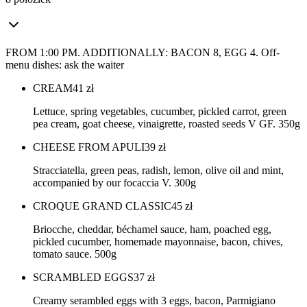
FROM 1:00 PM. ADDITIONALLY: BACON 8, EGG 4. Off-
menu dishes: ask the waiter
CREAM
41
zł
Lettuce, spring vegetables, cucumber, pickled carrot, green
pea cream, goat cheese, vinaigrette, roasted seeds V GF. 350g
CHEESE FROM APULI
39
zł
Stracciatella, green peas, radish, lemon, olive oil and mint,
accompanied by our focaccia V. 300g
CROQUE GRAND CLASSIC
45
zł
Briocche, cheddar, béchamel sauce, ham, poached egg,
pickled cucumber, homemade mayonnaise, bacon, chives,
tomato sauce. 500g
SCRAMBLED EGGS
37
zł
Creamy serambled eggs with 3 eggs, bacon, Parmigiano