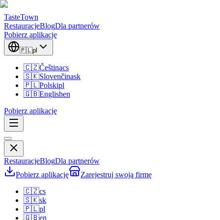
TasteTown
Restauracje
Blog
Dla partnerów
Pobierz aplikację
🇵🇱
pl
🇨🇿
Čeština
cs
🇸🇰
Slovenčina
sk
🇵🇱
Polski
pl
🇬🇧
English
en
Pobierz aplikację
Restauracje
Blog
Dla partnerów
Pobierz aplikację
Zarejestruj swoją firmę
🇨🇿
cs
🇸🇰
sk
🇵🇱
pl
🇬🇧
en