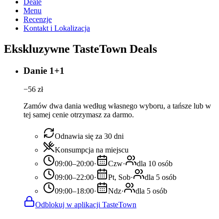
Deale
Menu
Recenzje
Kontakt i Lokalizacja
Ekskluzywne TasteTown Deals
Danie 1+1
−
56
zł
Zamów dwa dania według własnego wyboru, a tańsze lub w
tej samej cenie otrzymasz za darmo.
Odnawia się za 30 dni
Konsumpcja na miejscu
09:00–20:00
·
Czw
·
dla 10 osób
09:00–22:00
·
Pt, Sob
·
dla 5 osób
09:00–18:00
·
Ndz
·
dla 5 osób
Odblokuj w aplikacji TasteTown