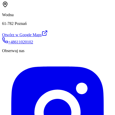
Wodna
61-782 Poznań
Otwórz w Google Maps
+48611020102
Obserwuj nas