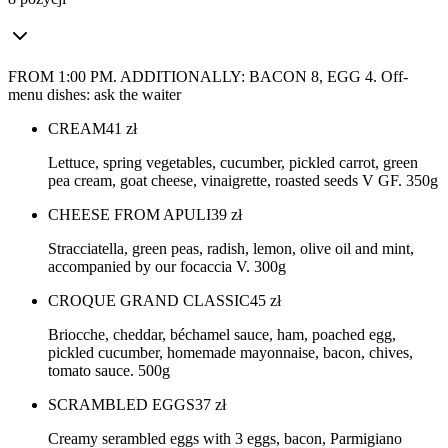
FROM 1:00 PM. ADDITIONALLY: BACON 8, EGG 4. Off-
menu dishes: ask the waiter
CREAM
41
zł
Lettuce, spring vegetables, cucumber, pickled carrot, green
pea cream, goat cheese, vinaigrette, roasted seeds V GF. 350g
CHEESE FROM APULI
39
zł
Stracciatella, green peas, radish, lemon, olive oil and mint,
accompanied by our focaccia V. 300g
CROQUE GRAND CLASSIC
45
zł
Briocche, cheddar, béchamel sauce, ham, poached egg,
pickled cucumber, homemade mayonnaise, bacon, chives,
tomato sauce. 500g
SCRAMBLED EGGS
37
zł
Creamy serambled eggs with 3 eggs, bacon, Parmigiano