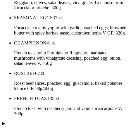
Reggiano, chives, salad leaves, vinaigrette. To choose from:
focaccia or brioche. 300g
SEASONAL EGGS
37
zł
Focaccia, creamy yogurt with garlic, poached eggs, browned
butter with spicy harissa paste, cucumber, herbs V GF. 320g
CHAMPIGNON
41
zł
French toast with Parmigiano Reggiano, marinated
mushrooms with vinaigrette dressing, poached egg, onion,
salad leaves V. 450g
ROSTBEF
62
zł
Roast beef slices, poached egg, guacamole, baked potatoes,
lettuce GF. 90g/460g
FRENCH TOAST
35
zł
French toast with raspberry jam and vanilla mascarpone V.
300g