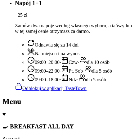
Napój 1+1
−
25
zł
Zamów dwa napoje według własnego wyboru, a tańszy lub
w tej samej cenie otrzymasz za darmo.
Odnawia się za 14 dni
Na miejscu i na wynos
09:00–20:00
·
Czw
·
dla 10 osób
09:00–22:00
·
Pt, Sob
·
dla 5 osób
09:00–18:00
·
Ndz
·
dla 5 osób
Odblokuj w aplikacji TasteTown
Menu
🍳 BREAKFAST ALL DAY
8 pozycji