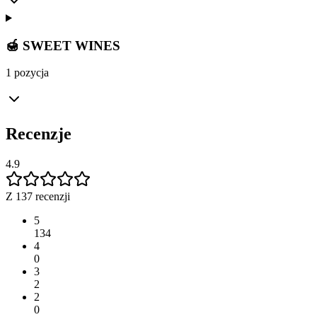
🍯 SWEET WINES
1 pozycja
Recenzje
4.9
Z 137 recenzji
5
134
4
0
3
2
2
0