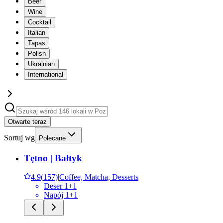
Beer
Wine
Cocktail
Italian
Tapas
Polish
Ukrainian
International
Otwarte teraz
Sortuj wg
Polecane
Tętno | Bałtyk
4.9
(
157
)
|
Coffee, Matcha, Desserts
Deser 1+1
Napój 1+1