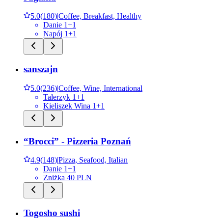
5.0
(
180
)
|
Coffee, Breakfast, Healthy
Danie 1+1
Napój 1+1
sanszajn
5.0
(
236
)
|
Coffee, Wine, International
Talerzyk 1+1
Kieliszek Wina 1+1
“Brocci” - Pizzeria Poznań
4.9
(
148
)
|
Pizza, Seafood, Italian
Danie 1+1
Zniżka 40 PLN
Togosho sushi