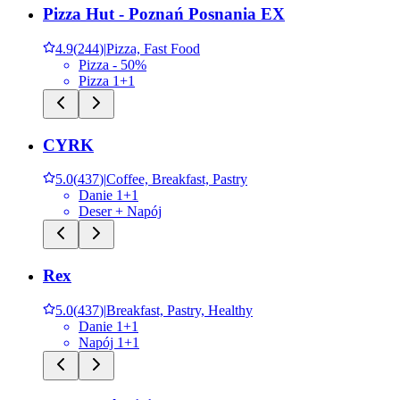
Pizza Hut - Poznań Posnania EX
4.9
(
244
)
|
Pizza, Fast Food
Pizza - 50%
Pizza 1+1
CYRK
5.0
(
437
)
|
Coffee, Breakfast, Pastry
Danie 1+1
Deser + Napój
Rex
5.0
(
437
)
|
Breakfast, Pastry, Healthy
Danie 1+1
Napój 1+1