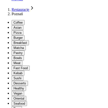
Restauracje
Poznań
Coffee
Asian
Pizza
Burger
Breakfast
Matcha
Pastry
Bowls
Meat
Fast Food
Kebab
Sushi
Desserts
Healthy
Vegan
Oriental
Seafood