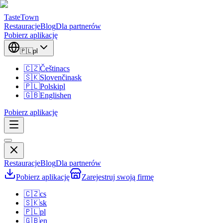
TasteTown
Restauracje
Blog
Dla partnerów
Pobierz aplikację
🇵🇱
pl
🇨🇿
Čeština
cs
🇸🇰
Slovenčina
sk
🇵🇱
Polski
pl
🇬🇧
English
en
Pobierz aplikację
Restauracje
Blog
Dla partnerów
Pobierz aplikację
Zarejestruj swoją firmę
🇨🇿
cs
🇸🇰
sk
🇵🇱
pl
🇬🇧
en