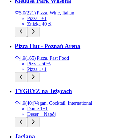
Medusa Park Wilsona
5.0
(
221
)
|
Pizza, Wine, Italian
Pizza 1+1
Zniżka 40 zł
Pizza Hut - Poznań Arena
4.9
(
165
)
|
Pizza, Fast Food
Pizza - 50%
Pizza 1+1
TYGRYZ na Jeżycach
4.9
(
40
)
|
Vegan, Cocktail, International
Danie 1+1
Deser + Napój
Jaglana