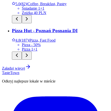
5.0
(
82
)
|
Coffee, Breakfast, Pastry
Śniadanie 1+1
Zniżka 40 PLN
Pizza Hut - Poznań Posnania DI
4.8
(
187
)
|
Pizza, Fast Food
Pizza - 50%
Pizza 1+1
Załaduj więcej
TasteTown
Odkryj najlepsze lokale w mieście