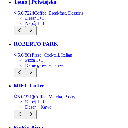
Tętno | Półwiejska
5.0
(
722
)
|
Coffee, Breakfast, Desserts
Deser 1+1
Napój 1+1
ROBERTO PARK
5.0
(
86
)
|
Pizza, Cocktail, Italian
Pizza 1+1
Danie główne + deser
MIEL Coffee
5.0
(
331
)
|
Coffee, Matcha, Pastry
Napój 1+1
Deser + Kawa
FiuFiu Pizza