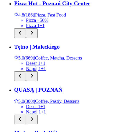
Pizza Hut - Poznań City Center
4.8
(
186
)
|
Pizza, Fast Food
Pizza - 50%
Pizza 1+1
Tętno | Małeckiego
5.0
(
669
)
|
Coffee, Matcha, Desserts
Deser 1+1
Napój 1+1
QUASĄ | POZNAŃ
5.0
(
300
)
|
Coffee, Pastry, Desserts
Deser 1+1
Napój 1+1