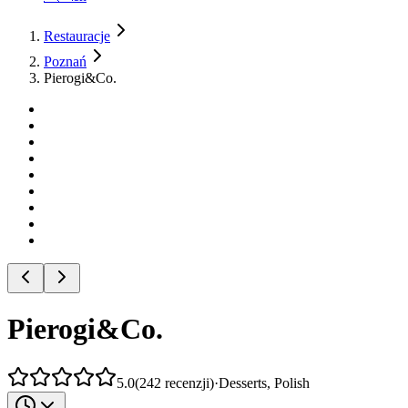
Restauracje
Poznań
Pierogi&Co.
Pierogi&Co.
5.0
(
242
recenzji
)
·
Desserts, Polish