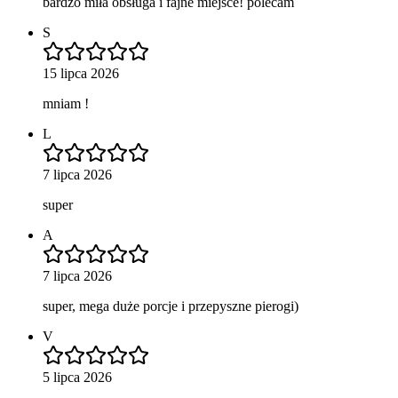
bardzo miła obsługa i fajne miejsce! polecam
S
15 lipca 2026
mniam !
L
7 lipca 2026
super
A
7 lipca 2026
super, mega duże porcje i przepyszne pierogi)
V
5 lipca 2026