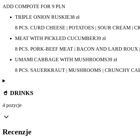
ADD COMPOTE FOR 9 PLN
TRIPLE ONION RUSKIE
38
zł
8 PCS. CURD CHEESE | POTATOES | SOUR CREAM |
MEAT WITH PICKLED CUCUMBER
39
zł
8 PCS. PORK-BEEF MEAT | BACON AND LARD ROUX 
UMAMI CABBAGE WITH MUSHROOMS
39
zł
8 PCS. SAUERKRAUT | MUSHROOMS | CRUNCHY CAB
🥤 DRINKS
4 pozycje
Recenzje