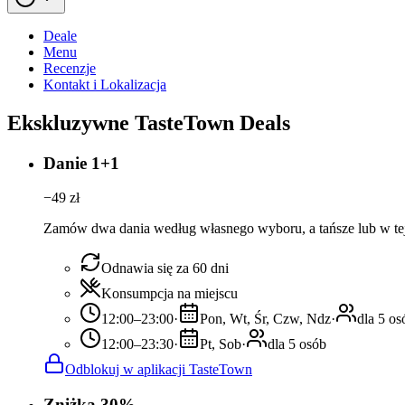
Deale
Menu
Recenzje
Kontakt i Lokalizacja
Ekskluzywne TasteTown Deals
Danie 1+1
−
49
zł
Zamów dwa dania według własnego wyboru, a tańsze lub w tej
Odnawia się za 60 dni
Konsumpcja na miejscu
12:00–23:00
·
Pon, Wt, Śr, Czw, Ndz
·
dla 5 os
12:00–23:30
·
Pt, Sob
·
dla 5 osób
Odblokuj w aplikacji TasteTown
Zniżka 30%