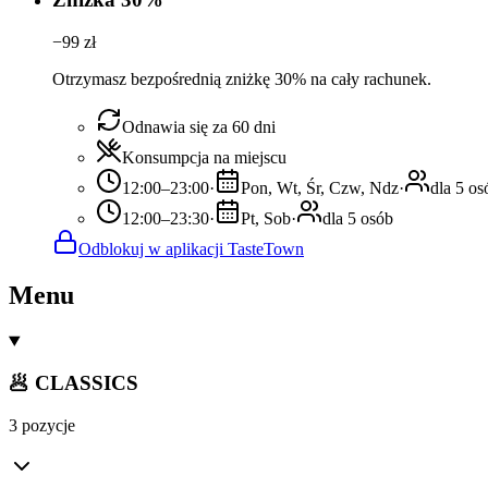
−
99
zł
Otrzymasz bezpośrednią zniżkę 30% na cały rachunek.
Odnawia się za 60 dni
Konsumpcja na miejscu
12:00–23:00
·
Pon, Wt, Śr, Czw, Ndz
·
dla 5 os
12:00–23:30
·
Pt, Sob
·
dla 5 osób
Odblokuj w aplikacji TasteTown
Menu
🥟 CLASSICS
3 pozycje