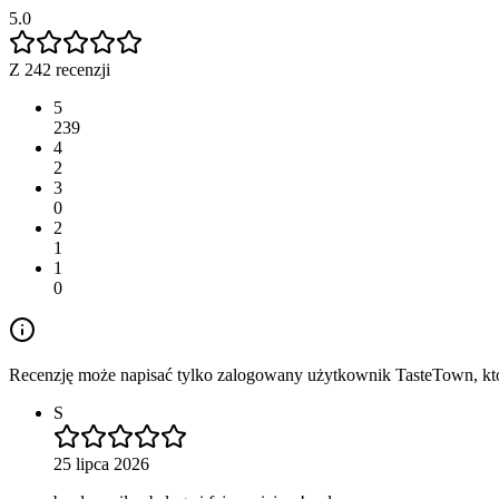
5.0
Z 242 recenzji
5
239
4
2
3
0
2
1
1
0
Recenzję może napisać tylko zalogowany użytkownik TasteTown, któr
S
25 lipca 2026