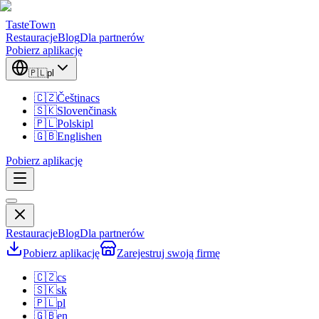
TasteTown
Restauracje
Blog
Dla partnerów
Pobierz aplikację
🇵🇱
pl
🇨🇿
Čeština
cs
🇸🇰
Slovenčina
sk
🇵🇱
Polski
pl
🇬🇧
English
en
Pobierz aplikację
Restauracje
Blog
Dla partnerów
Pobierz aplikację
Zarejestruj swoją firmę
🇨🇿
cs
🇸🇰
sk
🇵🇱
pl
🇬🇧
en