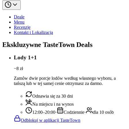
Deale
Menu
Recenzje
Kontakt i Lokalizacja
Ekskluzywne TasteTown Deals
Lody 1+1
−
8
zł
Zamów dwie porcje lodów według własnego wyboru, a
tańszą lub w tej samej cenie otrzymasz za darmo.
Odnawia się za 30 dni
Na miejscu i na wynos
12:00–20:00
·
Codziennie
·
dla 10 osób
Odblokuj w aplikacji TasteTown