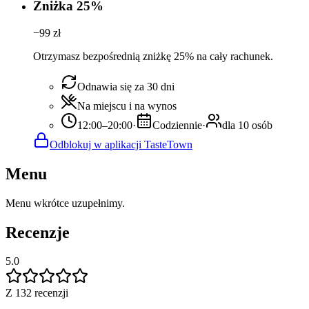
Zniżka 25%
−
99
zł
Otrzymasz bezpośrednią zniżkę 25% na cały rachunek.
Odnawia się za 30 dni
Na miejscu i na wynos
12:00–20:00
·
Codziennie
·
dla 10 osób
Odblokuj w aplikacji TasteTown
Menu
Menu wkrótce uzupełnimy.
Recenzje
5.0
Z 132 recenzji