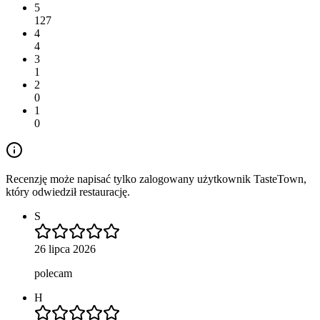
5
127
4
4
3
1
2
0
1
0
Recenzję może napisać tylko zalogowany użytkownik TasteTown,
który odwiedził restaurację.
S
26 lipca 2026
polecam
H