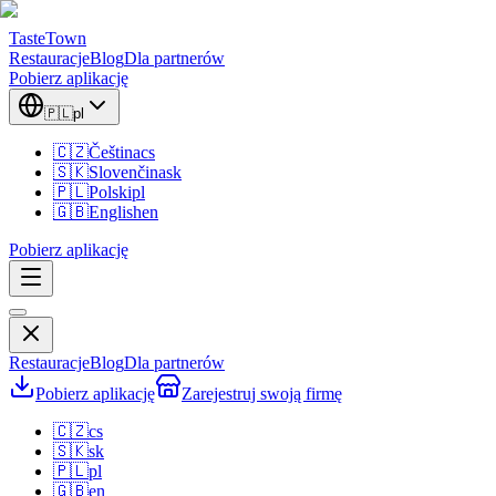
TasteTown
Restauracje
Blog
Dla partnerów
Pobierz aplikację
🇵🇱
pl
🇨🇿
Čeština
cs
🇸🇰
Slovenčina
sk
🇵🇱
Polski
pl
🇬🇧
English
en
Pobierz aplikację
Restauracje
Blog
Dla partnerów
Pobierz aplikację
Zarejestruj swoją firmę
🇨🇿
cs
🇸🇰
sk
🇵🇱
pl
🇬🇧
en