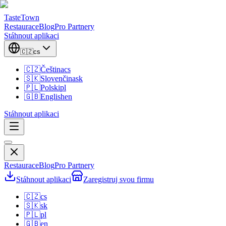
TasteTown
Restaurace
Blog
Pro Partnery
Stáhnout aplikaci
🇨🇿
cs
🇨🇿
Čeština
cs
🇸🇰
Slovenčina
sk
🇵🇱
Polski
pl
🇬🇧
English
en
Stáhnout aplikaci
Restaurace
Blog
Pro Partnery
Stáhnout aplikaci
Zaregistruj svou firmu
🇨🇿
cs
🇸🇰
sk
🇵🇱
pl
🇬🇧
en