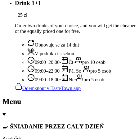
Drink 1+1
−
25
zł
Order two drinks of your choice, and you will get the cheaper
or the equally priced one for free.
Obnovuje se za 14 dní
V podniku i s sebou
09:00–20:00
·
Čt
·
pro 10 osob
09:00–22:00
·
Pá, So
·
pro 5 osob
09:00–18:00
·
Ne
·
pro 5 osob
Odemknout v TasteTown app
Menu
🍳 ŚNIADANIE PRZEZ CAŁY DZIEŃ
8 položek