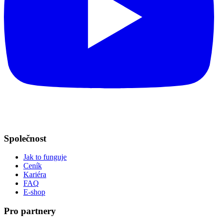
Společnost
Jak to funguje
Ceník
Kariéra
FAQ
E-shop
Pro partnery