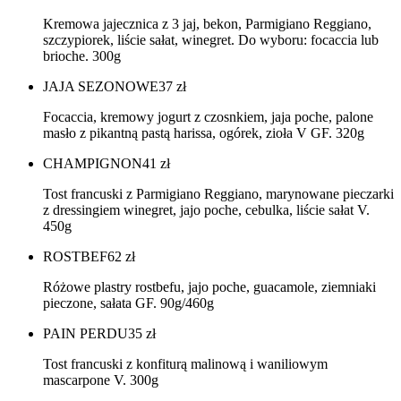
Kremowa jajecznica z 3 jaj, bekon, Parmigiano Reggiano,
szczypiorek, liście sałat, winegret. Do wyboru: focaccia lub
brioche. 300g
JAJA SEZONOWE
37
zł
Focaccia, kremowy jogurt z czosnkiem, jaja poche, palone
masło z pikantną pastą harissa, ogórek, zioła V GF. 320g
CHAMPIGNON
41
zł
Tost francuski z Parmigiano Reggiano, marynowane pieczarki
z dressingiem winegret, jajo poche, cebulka, liście sałat V.
450g
ROSTBEF
62
zł
Różowe plastry rostbefu, jajo poche, guacamole, ziemniaki
pieczone, sałata GF. 90g/460g
PAIN PERDU
35
zł
Tost francuski z konfiturą malinową i waniliowym
mascarpone V. 300g