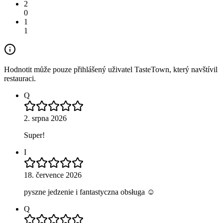
2
0
1
1
Hodnotit může pouze přihlášený uživatel TasteTown, který navštívil
restauraci.
Q
2. srpna 2026
Super!
I
18. července 2026
pyszne jedzenie i fantastyczna obsługa ☺️
Q