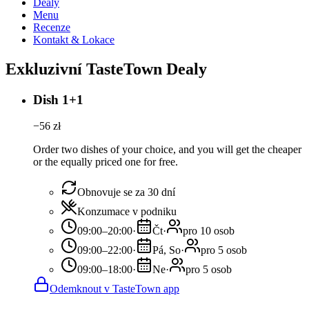
Dealy
Menu
Recenze
Kontakt & Lokace
Exkluzivní TasteTown Dealy
Dish 1+1
−
56
zł
Order two dishes of your choice, and you will get the cheaper
or the equally priced one for free.
Obnovuje se za 30 dní
Konzumace v podniku
09:00–20:00
·
Čt
·
pro 10 osob
09:00–22:00
·
Pá, So
·
pro 5 osob
09:00–18:00
·
Ne
·
pro 5 osob
Odemknout v TasteTown app