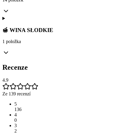
🍯 WINA SŁODKIE
1 položka
Recenze
4.9
Ze 139 recenzí
5
136
4
0
3
2