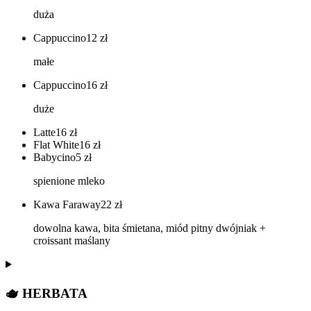
duża
Cappuccino
12
zł
małe
Cappuccino
16
zł
duże
Latte
16
zł
Flat White
16
zł
Babycino
5
zł
spienione mleko
Kawa Faraway
22
zł
dowolna kawa, bita śmietana, miód pitny dwójniak +
croissant maślany
🫖 HERBATA