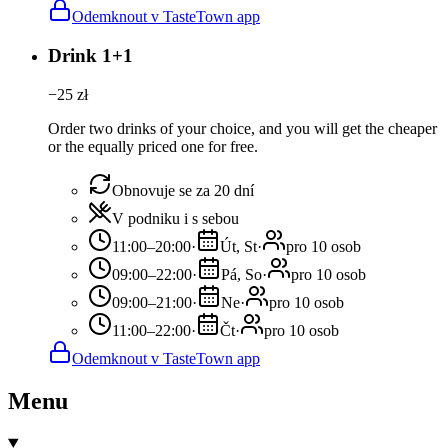
Odemknout v TasteTown app
Drink 1+1
−
25
zł
Order two drinks of your choice, and you will get the cheaper
or the equally priced one for free.
Obnovuje se za 20 dní
V podniku i s sebou
11:00–20:00
·
Út, St
·
pro 10 osob
09:00–22:00
·
Pá, So
·
pro 10 osob
09:00–21:00
·
Ne
·
pro 10 osob
11:00–22:00
·
Čt
·
pro 10 osob
Odemknout v TasteTown app
Menu