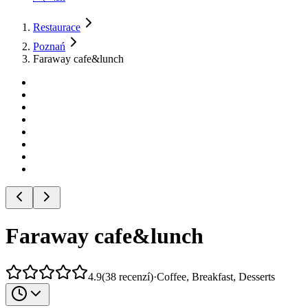
Restaurace
Poznań
Faraway cafe&lunch
Faraway cafe&lunch
4.9
(
38
recenzí
)
·
Coffee, Breakfast, Desserts