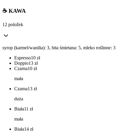
☕ KAWA
12 položek
syrop (karmel/wanilia): 3, bita śmietana: 5, mleko roślinne: 3
Espresso
10
zł
Doppio
13
zł
Czarna
10
zł
mała
Czarna
13
zł
duża
Biała
11
zł
mała
Biała
14
zł