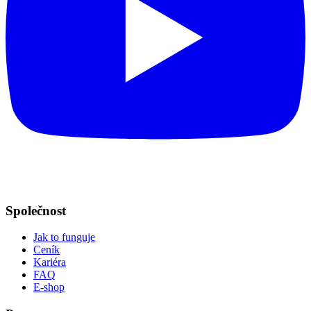
Společnost
Jak to funguje
Ceník
Kariéra
FAQ
E-shop