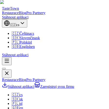
TasteTown
Restaurace
Blog
Pro Partnery
Stáhnout aplikaci
🇨🇿
cs
🇨🇿
Čeština
cs
🇸🇰
Slovenčina
sk
🇵🇱
Polski
pl
🇬🇧
English
en
Stáhnout aplikaci
Restaurace
Blog
Pro Partnery
Stáhnout aplikaci
Zaregistruj svou firmu
🇨🇿
cs
🇸🇰
sk
🇵🇱
pl
🇬🇧
en