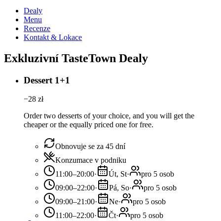
Dealy
Menu
Recenze
Kontakt & Lokace
Exkluzivní TasteTown Dealy
Dessert 1+1
−
28
zł
Order two desserts of your choice, and you will get the
cheaper or the equally priced one for free.
Obnovuje se za 45 dní
Konzumace v podniku
11:00–20:00
·
Út, St
·
pro 5 osob
09:00–22:00
·
Pá, So
·
pro 5 osob
09:00–21:00
·
Ne
·
pro 5 osob
11:00–22:00
·
Čt
·
pro 5 osob