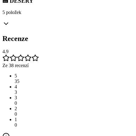
🍰 DESERY
5 položek
Recenze
4.9
Ze 38 recenzí
5
35
4
3
3
0
2
0
1
0