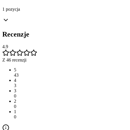
1 pozycja
Recenzje
4.9
Z 46 recenzji
5
43
4
3
3
0
2
0
1
0