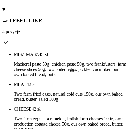
🍳 I FEEL LIKE
4 pozycje
MISZ MASZ
45
zł
Mackerel paste 50g, chicken paste 50g, two frankfurters, farm
cheese slices 50g, two boiled eggs, pickled cucumber, our
own baked bread, butter
MEAT
42
zł
Two farm fried eggs, natural cold cuts 150g, our own baked
bread, butter, salad 100g
CHEESE
42
zł
Two farm eggs in a ramekin, Polish farm cheeses 100g, own
production cottage cheese 50g, our own baked bread, butter,