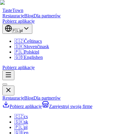
TasteTown
Restauracje
Blog
Dla partnerów
Pobierz aplikację
🇵🇱
pl
🇨🇿
Čeština
cs
🇸🇰
Slovenčina
sk
🇵🇱
Polski
pl
🇬🇧
English
en
Pobierz aplikację
Restauracje
Blog
Dla partnerów
Pobierz aplikację
Zarejestruj swoją firmę
🇨🇿
cs
🇸🇰
sk
🇵🇱
pl
🇬🇧
en