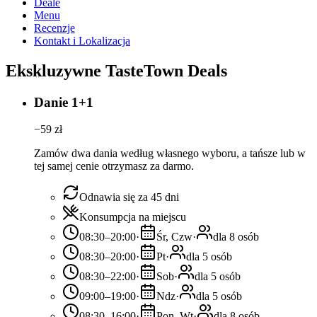
Deale
Menu
Recenzje
Kontakt i Lokalizacja
Ekskluzywne TasteTown Deals
Danie 1+1
−
59
zł
Zamów dwa dania według własnego wyboru, a tańsze lub w
tej samej cenie otrzymasz za darmo.
Odnawia się za 45 dni
Konsumpcja na miejscu
08:30–20:00
·
Śr, Czw
·
dla 8 osób
08:30–20:00
·
Pt
·
dla 5 osób
08:30–22:00
·
Sob
·
dla 5 osób
09:00–19:00
·
Ndz
·
dla 5 osób
08:30–16:00
·
Pon, Wt
·
dla 8 osób