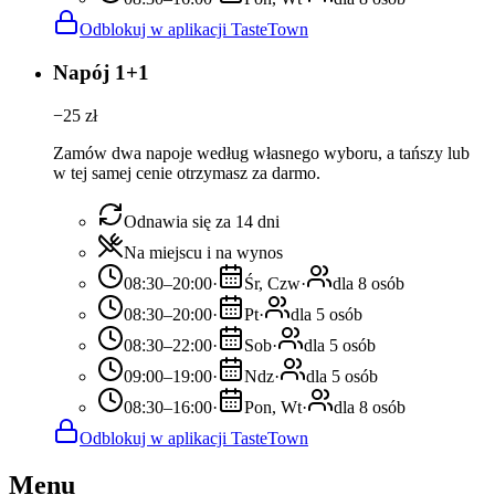
Odblokuj w aplikacji TasteTown
Napój 1+1
−
25
zł
Zamów dwa napoje według własnego wyboru, a tańszy lub
w tej samej cenie otrzymasz za darmo.
Odnawia się za 14 dni
Na miejscu i na wynos
08:30–20:00
·
Śr, Czw
·
dla 8 osób
08:30–20:00
·
Pt
·
dla 5 osób
08:30–22:00
·
Sob
·
dla 5 osób
09:00–19:00
·
Ndz
·
dla 5 osób
08:30–16:00
·
Pon, Wt
·
dla 8 osób
Odblokuj w aplikacji TasteTown
Menu