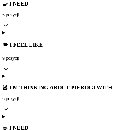
🍳 I NEED
6 pozycji
🍽️ I FEEL LIKE
9 pozycji
🥟 I'M THINKING ABOUT PIEROGI WITH
6 pozycji
🥗 I NEED