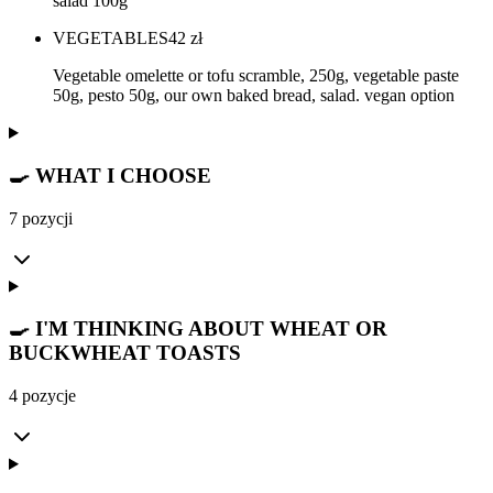
salad 100g
VEGETABLES
42
zł
Vegetable omelette or tofu scramble, 250g, vegetable paste
50g, pesto 50g, our own baked bread, salad. vegan option
🍳 WHAT I CHOOSE
7 pozycji
🍳 I'M THINKING ABOUT WHEAT OR
BUCKWHEAT TOASTS
4 pozycje