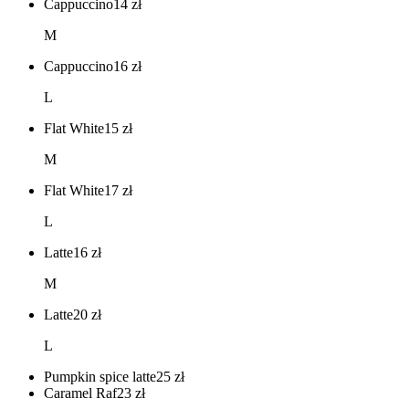
Cappuccino
14
zł
M
Cappuccino
16
zł
L
Flat White
15
zł
M
Flat White
17
zł
L
Latte
16
zł
M
Latte
20
zł
L
Pumpkin spice latte
25
zł
Caramel Raf
23
zł