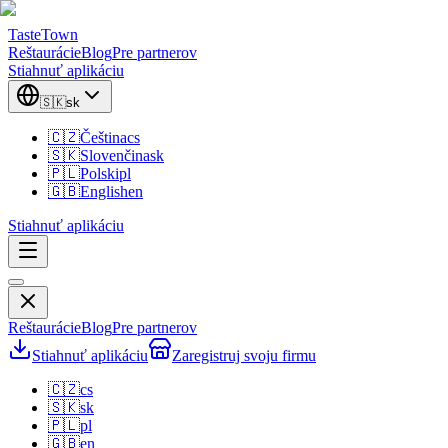
TasteTown
Reštaurácie
Blog
Pre partnerov
Stiahnuť aplikáciu
🇸🇰
sk
🇨🇿
Čeština
cs
🇸🇰
Slovenčina
sk
🇵🇱
Polski
pl
🇬🇧
English
en
Stiahnuť aplikáciu
Reštaurácie
Blog
Pre partnerov
Stiahnuť aplikáciu
Zaregistruj svoju firmu
🇨🇿
cs
🇸🇰
sk
🇵🇱
pl
🇬🇧
en