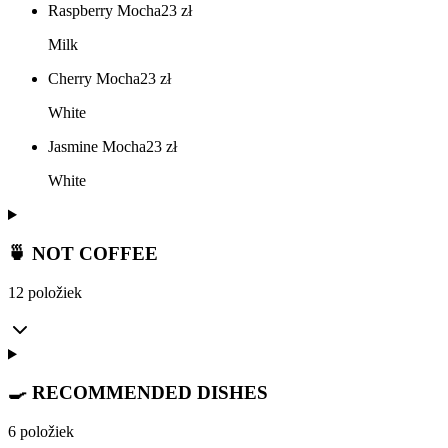
Raspberry Mocha
23
zł
Milk
Cherry Mocha
23
zł
White
Jasmine Mocha
23
zł
White
🍵 NOT COFFEE
12 položiek
🍳 RECOMMENDED DISHES
6 položiek