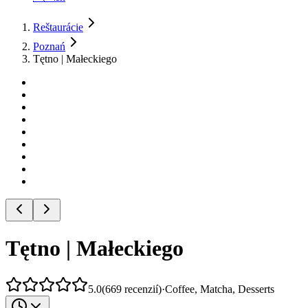
Reštaurácie
Poznań
Tętno | Małeckiego
Tętno | Małeckiego
5.0
(
669
recenzií
)
·
Coffee, Matcha, Desserts