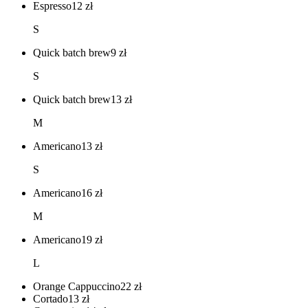
Espresso
12
zł
S
Quick batch brew
9
zł
S
Quick batch brew
13
zł
M
Americano
13
zł
S
Americano
16
zł
M
Americano
19
zł
L
Orange Cappuccino
22
zł
Cortado
13
zł