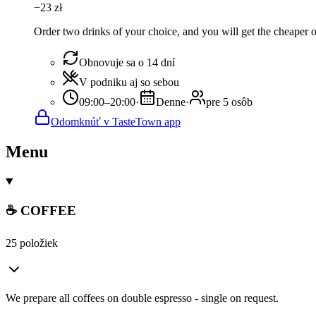
−
23
zł
Order two drinks of your choice, and you will get the cheaper or
Obnovuje sa o 14 dní
V podniku aj so sebou
09:00–20:00
·
Denne
·
pre 5 osôb
Odomknúť v TasteTown app
Menu
☕ COFFEE
25 položiek
We prepare all coffees on double espresso - single on request.