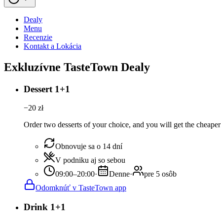
Dealy
Menu
Recenzie
Kontakt a Lokácia
Exkluzívne TasteTown Dealy
Dessert 1+1
−
20
zł
Order two desserts of your choice, and you will get the cheaper 
Obnovuje sa o 14 dní
V podniku aj so sebou
09:00–20:00
·
Denne
·
pre 5 osôb
Odomknúť v TasteTown app
Drink 1+1