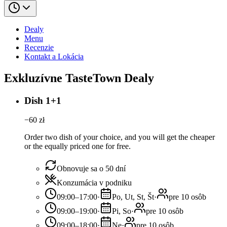
Dealy
Menu
Recenzie
Kontakt a Lokácia
Exkluzívne TasteTown Dealy
Dish 1+1
−
60
zł
Order two dish of your choice, and you will get the cheaper
or the equally priced one for free.
Obnovuje sa o 50 dní
Konzumácia v podniku
09:00–17:00
·
Po, Ut, St, Št
·
pre 10 osôb
09:00–19:00
·
Pi, So
·
pre 10 osôb
09:00–18:00
·
Ne
·
pre 10 osôb