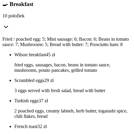
🍳 Breakfast
10 položiek
Fried / poached egg: 5; Mini sausage: 6; Bacon: 6; Beans in tomato
sauce: 7; Mushrooms: 5; Bread with butter: 7; Prosciutto ham: 8
Wilson breakfast
45
zł
fried eggs, sausages, bacon, beans in tomato sauce,
mushrooms, potato pancakes, grilled tomato
Scrambled eggs
29
zł
3 eggs served with fresh salad, bread with butter
Turkish eggs
37
zł
2 poached eggs, creamy labneh, herb butter, togarashi spice,
chili flakes, bread
French toast
32
zł