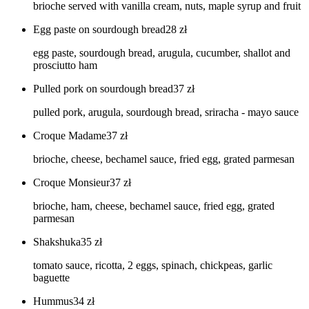
brioche served with vanilla cream, nuts, maple syrup and fruit
Egg paste on sourdough bread
28
zł
egg paste, sourdough bread, arugula, cucumber, shallot and
prosciutto ham
Pulled pork on sourdough bread
37
zł
pulled pork, arugula, sourdough bread, sriracha - mayo sauce
Croque Madame
37
zł
brioche, cheese, bechamel sauce, fried egg, grated parmesan
Croque Monsieur
37
zł
brioche, ham, cheese, bechamel sauce, fried egg, grated
parmesan
Shakshuka
35
zł
tomato sauce, ricotta, 2 eggs, spinach, chickpeas, garlic
baguette
Hummus
34
zł