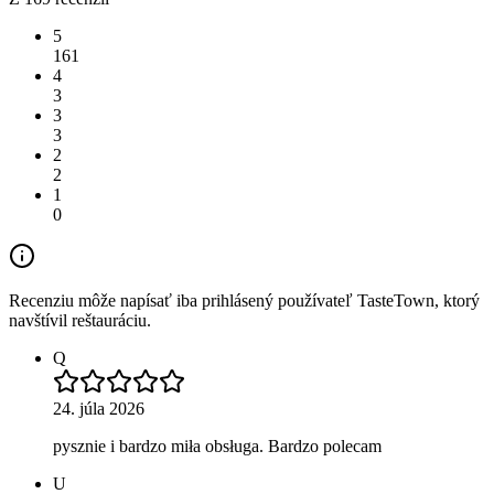
5
161
4
3
3
3
2
2
1
0
Recenziu môže napísať iba prihlásený používateľ TasteTown, ktorý
navštívil reštauráciu.
Q
24. júla 2026
pysznie i bardzo miła obsługa. Bardzo polecam
U