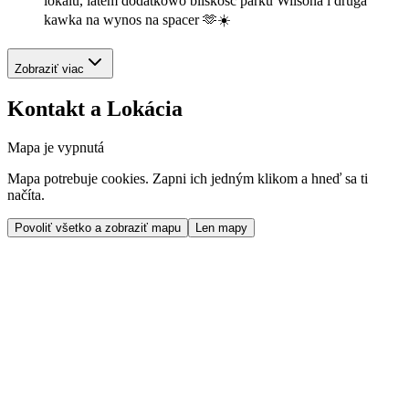
lokalu, latem dodatkowo bliskość parku Wilsona i druga
kawka na wynos na spacer 🫶☀️
Zobraziť viac
Kontakt a Lokácia
Mapa je vypnutá
Mapa potrebuje cookies. Zapni ich jedným klikom a hneď sa ti
načíta.
Povoliť všetko a zobraziť mapu
Len mapy