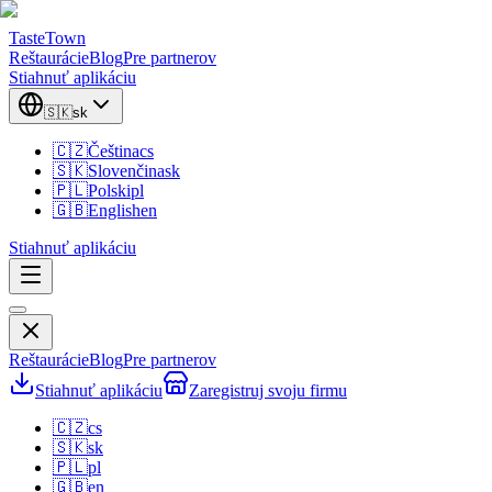
TasteTown
Reštaurácie
Blog
Pre partnerov
Stiahnuť aplikáciu
🇸🇰
sk
🇨🇿
Čeština
cs
🇸🇰
Slovenčina
sk
🇵🇱
Polski
pl
🇬🇧
English
en
Stiahnuť aplikáciu
Reštaurácie
Blog
Pre partnerov
Stiahnuť aplikáciu
Zaregistruj svoju firmu
🇨🇿
cs
🇸🇰
sk
🇵🇱
pl
🇬🇧
en