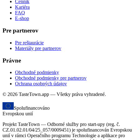
Cenník
Kariéra
FAQ
E-shop
Pre partnerov
Pre reštaurácie
Materiály pre partnerov
Právne
Obchodné podmienky
Obchodné podmienky pre partnerov
Ochrana osobných údajov
© 2026 TasteTown.app — Všetky práva vyhradené.
Spolufinancováno
Evropskou unií
Projekt TasteTown — Odborné služby pro start-upy (reg. č.
CZ.01.02.01/04/25_057/0009451) je spolufinancován Evropskou
unií v rámci Operačního programu Technologie a aplikace pro