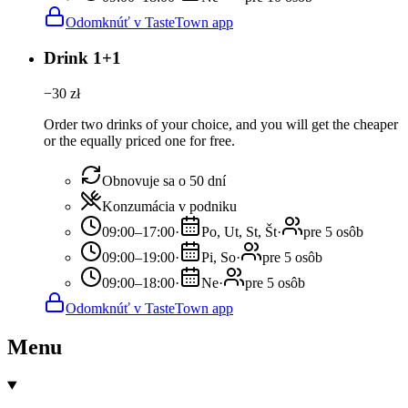
Odomknúť v TasteTown app
Drink 1+1
−
30
zł
Order two drinks of your choice, and you will get the cheaper
or the equally priced one for free.
Obnovuje sa o 50 dní
Konzumácia v podniku
09:00–17:00
·
Po, Ut, St, Št
·
pre 5 osôb
09:00–19:00
·
Pi, So
·
pre 5 osôb
09:00–18:00
·
Ne
·
pre 5 osôb
Odomknúť v TasteTown app
Menu