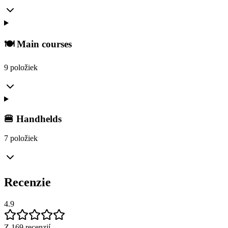
🍽️ Main courses
9 položiek
🍔 Handhelds
7 položiek
Recenzie
4.9
Z 169 recenzií