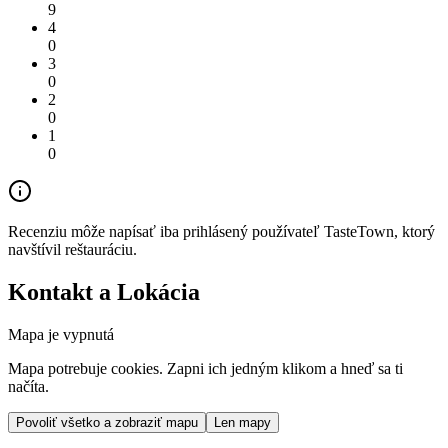
9
4
0
3
0
2
0
1
0
Recenziu môže napísať iba prihlásený používateľ TasteTown, ktorý
navštívil reštauráciu.
Kontakt a Lokácia
Mapa je vypnutá
Mapa potrebuje cookies. Zapni ich jedným klikom a hneď sa ti
načíta.
Povoliť všetko a zobraziť mapu
Len mapy