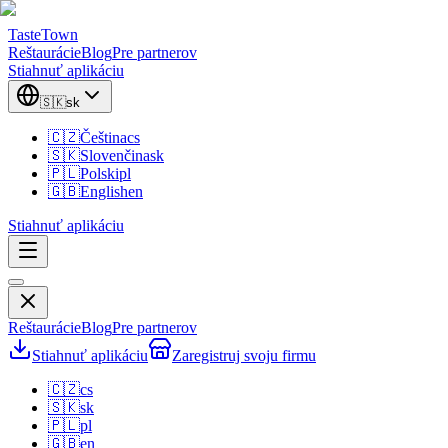
TasteTown
Reštaurácie
Blog
Pre partnerov
Stiahnuť aplikáciu
🇸🇰
sk
🇨🇿
Čeština
cs
🇸🇰
Slovenčina
sk
🇵🇱
Polski
pl
🇬🇧
English
en
Stiahnuť aplikáciu
Reštaurácie
Blog
Pre partnerov
Stiahnuť aplikáciu
Zaregistruj svoju firmu
🇨🇿
cs
🇸🇰
sk
🇵🇱
pl
🇬🇧
en