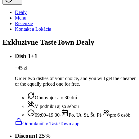
Dealy
Menu
Recenzie
Kontakt a Lokácia
Exkluzívne TasteTown Dealy
Dish 1+1
−
45
zł
Order two dishes of your choice, and you will get the cheaper
or the equally priced one for free.
Obnovuje sa o 30 dní
V podniku aj so sebou
09:00–19:00
·
Po, Ut, St, Št, Pi
·
pre 6 osôb
Odomknúť v TasteTown app
Discount 25%