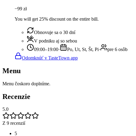
−
99
zł
You will get 25% discount on the entire bill.
Obnovuje sa o 30 dní
V podniku aj so sebou
09:00–19:00
·
Po, Ut, St, Št, Pi
·
pre 6 osôb
Odomknúť v TasteTown app
Menu
Menu čoskoro doplníme.
Recenzie
5.0
Z 9 recenzií
5