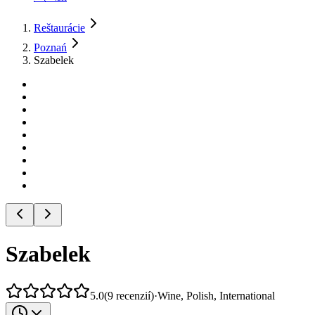
Reštaurácie
Poznań
Szabelek
Szabelek
5.0
(
9
recenzií
)
·
Wine, Polish, International