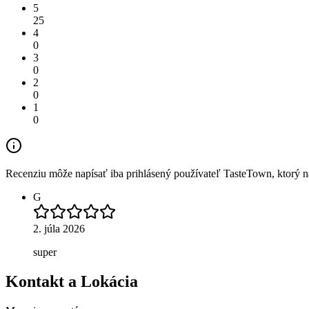
5
25
4
0
3
0
2
0
1
0
Recenziu môže napísať iba prihlásený používateľ TasteTown, ktorý nav
G
2. júla 2026
super
Kontakt a Lokácia