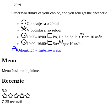
−
20
zł
Order two drinks of your choice, and you will get the cheaper or
Obnovuje sa o 20 dní
V podniku aj so sebou
10:00–18:00
·
Po, Ut, St, Št, Pi
·
pre 10 osôb
10:00–16:00
·
So
·
pre 10 osôb
Odomknúť v TasteTown app
Menu
Menu čoskoro doplníme.
Recenzie
5.0
Z 25 recenzií