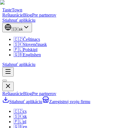
TasteTown
Reštaurácie
Blog
Pre partnerov
Stiahnuť aplikáciu
🇸🇰
sk
🇨🇿
Čeština
cs
🇸🇰
Slovenčina
sk
🇵🇱
Polski
pl
🇬🇧
English
en
Stiahnuť aplikáciu
Reštaurácie
Blog
Pre partnerov
Stiahnuť aplikáciu
Zaregistruj svoju firmu
🇨🇿
cs
🇸🇰
sk
🇵🇱
pl
🇬🇧
en