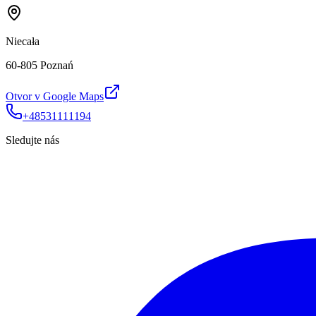
Niecała
60-805 Poznań
Otvor v Google Maps
+48531111194
Sledujte nás