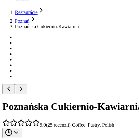
Reštaurácie
Poznań
Poznańska Cukiernio-Kawiarnia
Poznańska Cukiernio-Kawiarni
5.0
(
25
recenzií
)
·
Coffee, Pastry, Polish