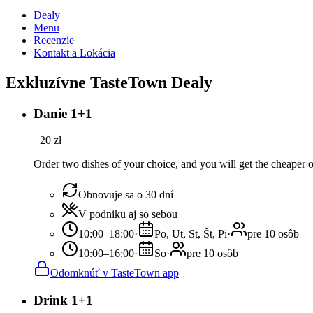
Dealy
Menu
Recenzie
Kontakt a Lokácia
Exkluzívne TasteTown Dealy
Danie 1+1
−
20
zł
Order two dishes of your choice, and you will get the cheaper or
Obnovuje sa o 30 dní
V podniku aj so sebou
10:00–18:00
·
Po, Ut, St, Št, Pi
·
pre 10 osôb
10:00–16:00
·
So
·
pre 10 osôb
Odomknúť v TasteTown app
Drink 1+1