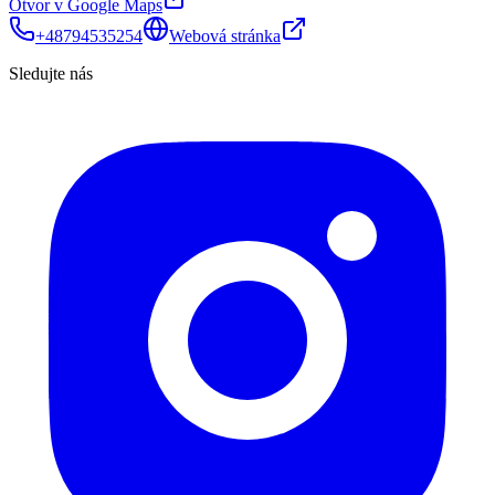
Otvor v Google Maps
+48794535254
Webová stránka
Sledujte nás