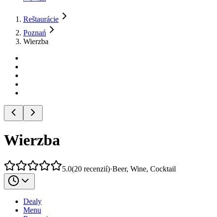
Reštaurácie
Poznań
Wierzba
Wierzba
5.0
(
20
recenzií
)
·
Beer, Wine, Cocktail
Dealy
Menu