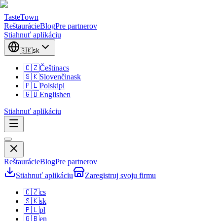
TasteTown
Reštaurácie
Blog
Pre partnerov
Stiahnuť aplikáciu
🇸🇰
sk
🇨🇿
Čeština
cs
🇸🇰
Slovenčina
sk
🇵🇱
Polski
pl
🇬🇧
English
en
Stiahnuť aplikáciu
Reštaurácie
Blog
Pre partnerov
Stiahnuť aplikáciu
Zaregistruj svoju firmu
🇨🇿
cs
🇸🇰
sk
🇵🇱
pl
🇬🇧
en