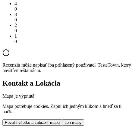
4
0
3
0
2
0
1
0
Recenziu môže napísať iba prihlásený používateľ TasteTown, ktorý
navštívil reštauráciu.
Kontakt a Lokácia
Mapa je vypnutá
Mapa potrebuje cookies. Zapni ich jedným klikom a hneď sa ti
načíta.
Povoliť všetko a zobraziť mapu
Len mapy