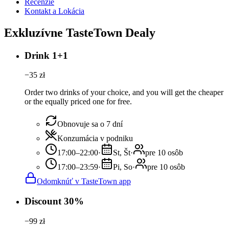
Recenzie
Kontakt a Lokácia
Exkluzívne TasteTown Dealy
Drink 1+1
−
35
zł
Order two drinks of your choice, and you will get the cheaper
or the equally priced one for free.
Obnovuje sa o 7 dní
Konzumácia v podniku
17:00–22:00
·
St, Št
·
pre 10 osôb
17:00–23:59
·
Pi, So
·
pre 10 osôb
Odomknúť v TasteTown app
Discount 30%
−
99
zł