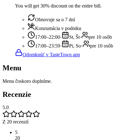
You will get 30% discount on the entire bill.
Obnovuje sa o 7 dní
Konzumácia v podniku
17:00–22:00
·
St, Št
·
pre 10 osôb
17:00–23:59
·
Pi, So
·
pre 10 osôb
Odomknúť v TasteTown app
Menu
Menu čoskoro doplníme.
Recenzie
5.0
Z 20 recenzií
5
20