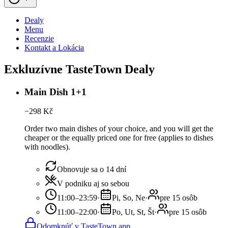
Dealy
Menu
Recenzie
Kontakt a Lokácia
Exkluzívne TasteTown Dealy
Main Dish 1+1
−
298
Kč
Order two main dishes of your choice, and you will get the
cheaper or the equally priced one for free (applies to dishes
with noodles).
Obnovuje sa o 14 dní
V podniku aj so sebou
11:00–23:59
·
Pi, So, Ne
·
pre 15 osôb
11:00–22:00
·
Po, Ut, St, Št
·
pre 15 osôb
Odomknúť v TasteTown app