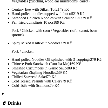
Vegetables (zucchini, wood ear mushrooms, carrot)
Century Egg with Silken Tofu
149
Kč
Hand-pulled noodles topped with hot oil
219
Kč
Shredded Chicken Noodles with Scallion Oil
279
Kč
Pan-fried dumplings 10 pcs
189
Kč
Pork / Chicken with corn / Vegetables (tofu, carrot, bean
sprouts)
Spicy Mixed Knife-cut Noodles
279
Kč
Pork / chicken
Hand-pulled Noodles Oil-splashed with 3 Toppings
279
Kč
Chinese Pork Sandwich (Rou Jia Mo)
169
Kč
Smashed Cucumbers in Garlic Sauce
89
Kč
Vegetarian Zhajiang Noodles
239
Kč
Chilled Seaweed Salad
79
Kč
Cold Tossed Peanuts with Celery
79
Kč
Cold Tofu with Scallions
79
Kč
🥤 Drinks