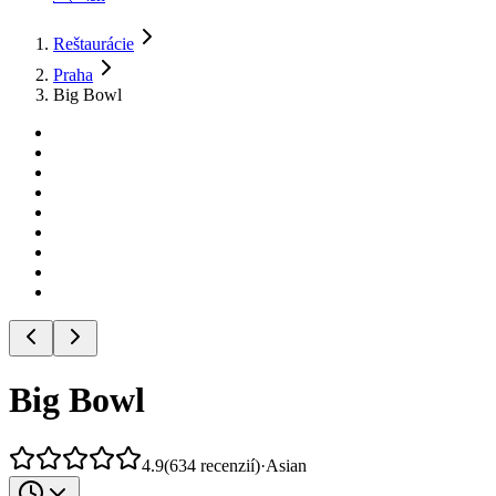
Reštaurácie
Praha
Big Bowl
Big Bowl
4.9
(
634
recenzií
)
·
Asian