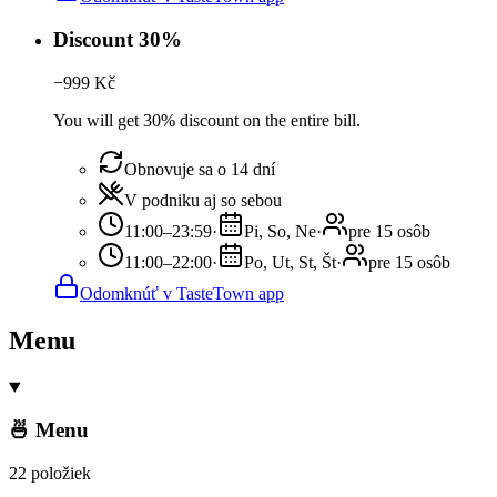
Discount 30%
−
999
Kč
You will get 30% discount on the entire bill.
Obnovuje sa o 14 dní
V podniku aj so sebou
11:00–23:59
·
Pi, So, Ne
·
pre 15 osôb
11:00–22:00
·
Po, Ut, St, Št
·
pre 15 osôb
Odomknúť v TasteTown app
Menu
🍜 Menu
22 položiek