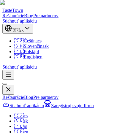
TasteTown
Reštaurácie
Blog
Pre partnerov
Stiahnuť aplikáciu
🇸🇰
sk
🇨🇿
Čeština
cs
🇸🇰
Slovenčina
sk
🇵🇱
Polski
pl
🇬🇧
English
en
Stiahnuť aplikáciu
Reštaurácie
Blog
Pre partnerov
Stiahnuť aplikáciu
Zaregistruj svoju firmu
🇨🇿
cs
🇸🇰
sk
🇵🇱
pl
🇬🇧
en