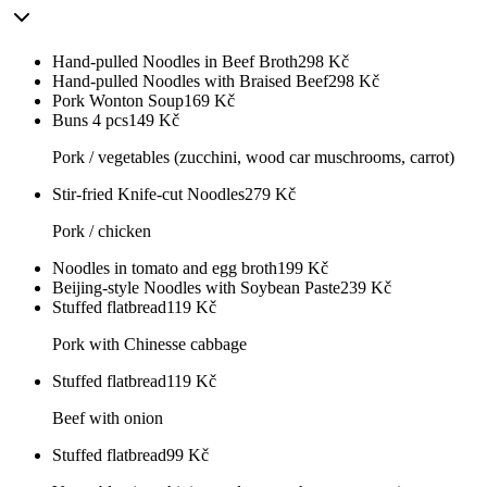
Hand-pulled Noodles in Beef Broth
298
Kč
Hand-pulled Noodles with Braised Beef
298
Kč
Pork Wonton Soup
169
Kč
Buns 4 pcs
149
Kč
Pork / vegetables (zucchini, wood car muschrooms, carrot)
Stir-fried Knife-cut Noodles
279
Kč
Pork / chicken
Noodles in tomato and egg broth
199
Kč
Beijing-style Noodles with Soybean Paste
239
Kč
Stuffed flatbread
119
Kč
Pork with Chinesse cabbage
Stuffed flatbread
119
Kč
Beef with onion
Stuffed flatbread
99
Kč