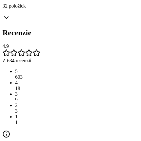
32 položiek
Recenzie
4.9
Z 634 recenzií
5
603
4
18
3
9
2
3
1
1