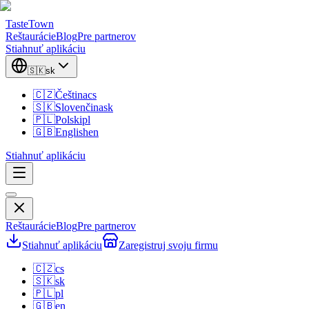
TasteTown
Reštaurácie
Blog
Pre partnerov
Stiahnuť aplikáciu
🇸🇰
sk
🇨🇿
Čeština
cs
🇸🇰
Slovenčina
sk
🇵🇱
Polski
pl
🇬🇧
English
en
Stiahnuť aplikáciu
Reštaurácie
Blog
Pre partnerov
Stiahnuť aplikáciu
Zaregistruj svoju firmu
🇨🇿
cs
🇸🇰
sk
🇵🇱
pl
🇬🇧
en