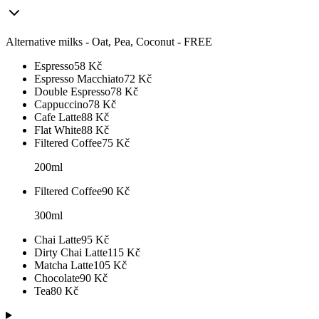
Alternative milks - Oat, Pea, Coconut - FREE
Espresso
58
Kč
Espresso Macchiato
72
Kč
Double Espresso
78
Kč
Cappuccino
78
Kč
Cafe Latte
88
Kč
Flat White
88
Kč
Filtered Coffee
75
Kč
200ml
Filtered Coffee
90
Kč
300ml
Chai Latte
95
Kč
Dirty Chai Latte
115
Kč
Matcha Latte
105
Kč
Chocolate
90
Kč
Tea
80
Kč