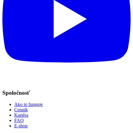
Spoločnosť
Ako to funguje
Cenník
Kariéra
FAQ
E-shop