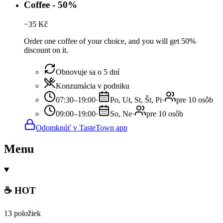
Coffee - 50%
−
35
Kč
Order one coffee of your choice, and you will get 50%
discount on it.
Obnovuje sa o 5 dní
Konzumácia v podniku
07:30–19:00
·
Po, Ut, St, Št, Pi
·
pre 10 osôb
09:00–19:00
·
So, Ne
·
pre 10 osôb
Odomknúť v TasteTown app
Menu
☕ HOT
13 položiek