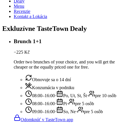
Dealy
Menu
Recenzie
Kontakt a Lokácia
Exkluzívne TasteTown Dealy
Brunch 1+1
−
225
Kč
Order two brunches of your choice, and you will get the
cheaper or the equally priced one for free.
Obnovuje sa o 14 dní
Konzumácia v podniku
08:00–16:00
·
Po, Ut, St, Št
·
pre 10 osôb
08:00–16:00
·
Pi
·
pre 5 osôb
09:00–16:00
·
So, Ne
·
pre 5 osôb
Odomknúť v TasteTown app