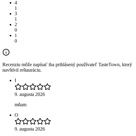
4
1
3
1
2
0
1
0
Recenziu môže napísať iba prihlásený používateľ TasteTown, ktorý
navštívil reštauráciu.
I
9. augusta 2026
mňam
O
9. augusta 2026