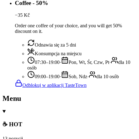
Coffee - 50%
−
35
Kč
Order one coffee of your choice, and you will get 50%
discount on it.
Odnawia się za 5 dni
Konsumpcja na miejscu
07:30–19:00
·
Pon, Wt, Śr, Czw, Pt
·
dla 10
osób
09:00–19:00
·
Sob, Ndz
·
dla 10 osób
Odblokuj w aplikacji TasteTown
Menu
☕ HOT
13 pozycji