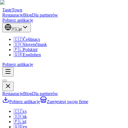
TasteTown
Restauracje
Blog
Dla partnerów
Pobierz aplikację
🇵🇱
pl
🇨🇿
Čeština
cs
🇸🇰
Slovenčina
sk
🇵🇱
Polski
pl
🇬🇧
English
en
Pobierz aplikację
Restauracje
Blog
Dla partnerów
Pobierz aplikację
Zarejestruj swoją firmę
🇨🇿
cs
🇸🇰
sk
🇵🇱
pl
🇬🇧
en