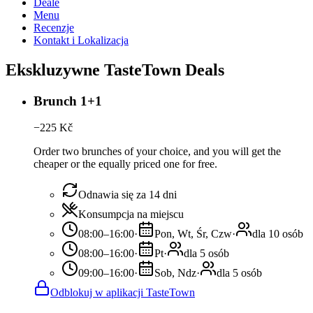
Deale
Menu
Recenzje
Kontakt i Lokalizacja
Ekskluzywne TasteTown Deals
Brunch 1+1
−
225
Kč
Order two brunches of your choice, and you will get the
cheaper or the equally priced one for free.
Odnawia się za 14 dni
Konsumpcja na miejscu
08:00–16:00
·
Pon, Wt, Śr, Czw
·
dla 10 osób
08:00–16:00
·
Pt
·
dla 5 osób
09:00–16:00
·
Sob, Ndz
·
dla 5 osób
Odblokuj w aplikacji TasteTown