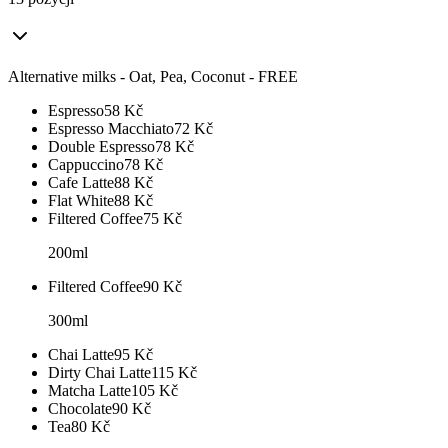
Alternative milks - Oat, Pea, Coconut - FREE
Espresso
58
Kč
Espresso Macchiato
72
Kč
Double Espresso
78
Kč
Cappuccino
78
Kč
Cafe Latte
88
Kč
Flat White
88
Kč
Filtered Coffee
75
Kč
200ml
Filtered Coffee
90
Kč
300ml
Chai Latte
95
Kč
Dirty Chai Latte
115
Kč
Matcha Latte
105
Kč
Chocolate
90
Kč
Tea
80
Kč