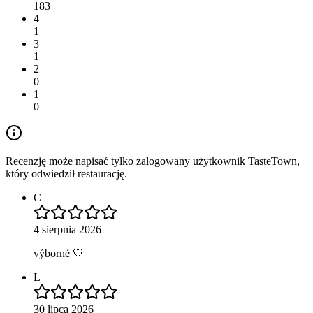
183
4
1
3
1
2
0
1
0
Recenzję może napisać tylko zalogowany użytkownik TasteTown,
który odwiedził restaurację.
C
4 sierpnia 2026
výborné 🤍
L
30 lipca 2026