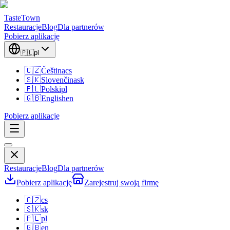
TasteTown
Restauracje
Blog
Dla partnerów
Pobierz aplikację
🇵🇱
pl
🇨🇿
Čeština
cs
🇸🇰
Slovenčina
sk
🇵🇱
Polski
pl
🇬🇧
English
en
Pobierz aplikację
Restauracje
Blog
Dla partnerów
Pobierz aplikację
Zarejestruj swoją firmę
🇨🇿
cs
🇸🇰
sk
🇵🇱
pl
🇬🇧
en