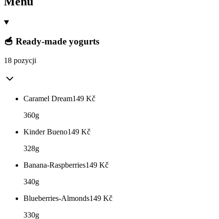
Menu
🥣 Ready-made yogurts
18 pozycji
Caramel Dream
149
Kč
360g
Kinder Bueno
149
Kč
328g
Banana-Raspberries
149
Kč
340g
Blueberries-Almonds
149
Kč
330g