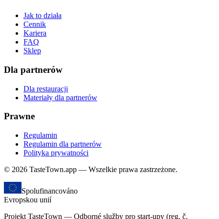
Jak to działa
Cennik
Kariera
FAQ
Sklep
Dla partnerów
Dla restauracji
Materiały dla partnerów
Prawne
Regulamin
Regulamin dla partnerów
Polityka prywatności
© 2026 TasteTown.app — Wszelkie prawa zastrzeżone.
Spolufinancováno
Evropskou unií
Projekt TasteTown — Odborné služby pro start-upy (reg. č.