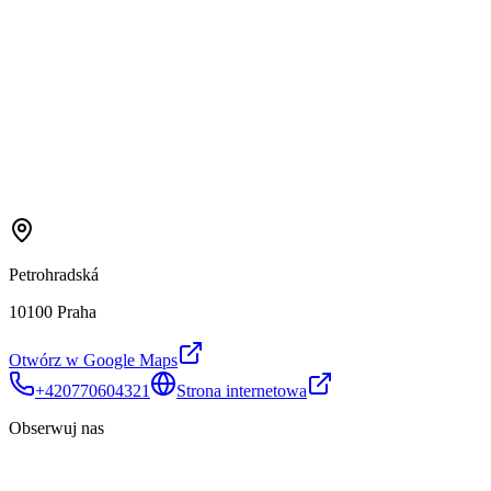
Petrohradská
10100 Praha
Otwórz w Google Maps
+420770604321
Strona internetowa
Obserwuj nas