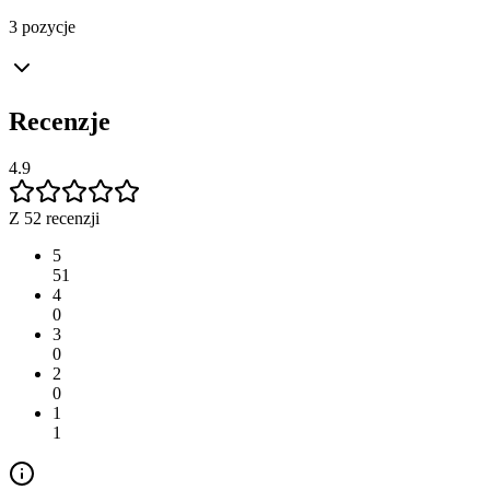
3 pozycje
Recenzje
4.9
Z 52 recenzji
5
51
4
0
3
0
2
0
1
1