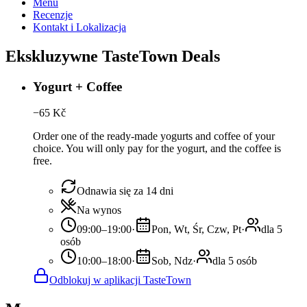
Menu
Recenzje
Kontakt i Lokalizacja
Ekskluzywne TasteTown Deals
Yogurt + Coffee
−
65
Kč
Order one of the ready-made yogurts and coffee of your
choice. You will only pay for the yogurt, and the coffee is
free.
Odnawia się za 14 dni
Na wynos
09:00–19:00
·
Pon, Wt, Śr, Czw, Pt
·
dla 5
osób
10:00–18:00
·
Sob, Ndz
·
dla 5 osób
Odblokuj w aplikacji TasteTown