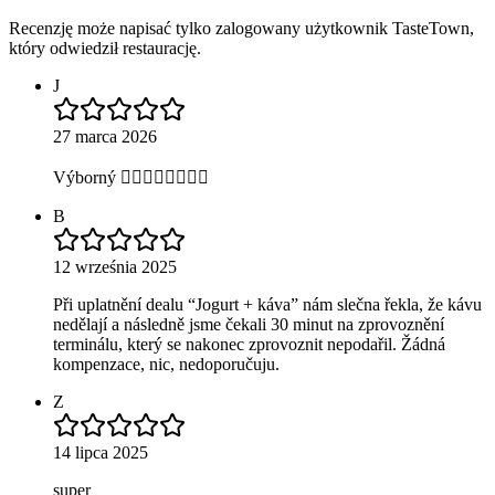
Recenzję może napisać tylko zalogowany użytkownik TasteTown,
który odwiedził restaurację.
J
27 marca 2026
Výborný 👍🏻👍🏻👍🏻👍🏻
B
12 września 2025
Při uplatnění dealu “Jogurt + káva” nám slečna řekla, že kávu
nedělají a následně jsme čekali 30 minut na zprovoznění
terminálu, který se nakonec zprovoznit nepodařil. Žádná
kompenzace, nic, nedoporučuju.
Z
14 lipca 2025
super