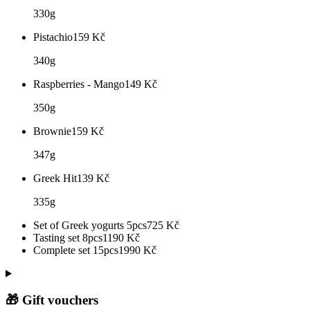
330g
Pistachio
159
Kč
340g
Raspberries - Mango
149
Kč
350g
Brownie
159
Kč
347g
Greek Hit
139
Kč
335g
Set of Greek yogurts 5pcs
725
Kč
Tasting set 8pcs
1190
Kč
Complete set 15pcs
1990
Kč
🎁 Gift vouchers