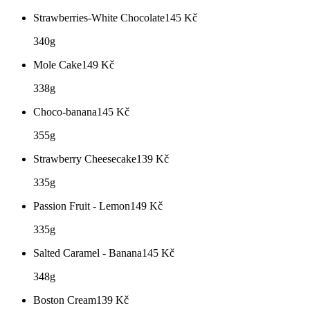
Strawberries-White Chocolate
145
Kč
340g
Mole Cake
149
Kč
338g
Choco-banana
145
Kč
355g
Strawberry Cheesecake
139
Kč
335g
Passion Fruit - Lemon
149
Kč
335g
Salted Caramel - Banana
145
Kč
348g
Boston Cream
139
Kč