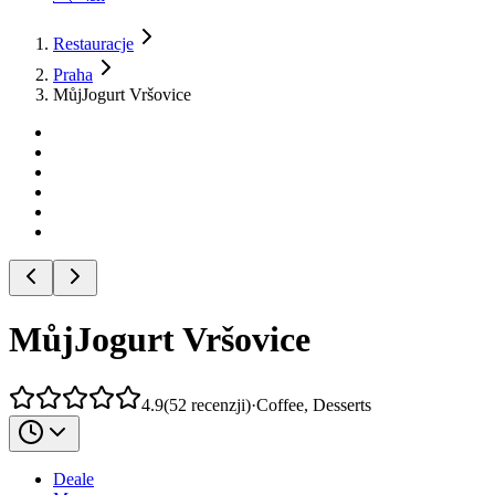
Restauracje
Praha
MůjJogurt Vršovice
MůjJogurt Vršovice
4.9
(
52
recenzji
)
·
Coffee, Desserts
Deale