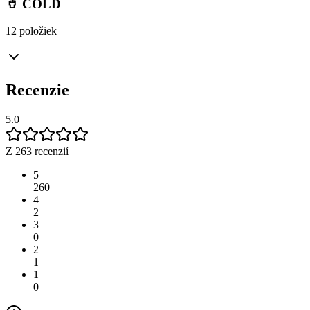
🥤 COLD
12 položiek
Recenzie
5.0
Z 263 recenzií
5
260
4
2
3
0
2
1
1
0