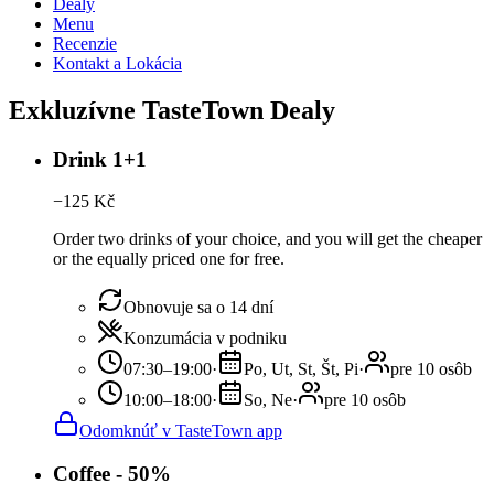
Dealy
Menu
Recenzie
Kontakt a Lokácia
Exkluzívne TasteTown Dealy
Drink 1+1
−
125
Kč
Order two drinks of your choice, and you will get the cheaper
or the equally priced one for free.
Obnovuje sa o 14 dní
Konzumácia v podniku
07:30–19:00
·
Po, Ut, St, Št, Pi
·
pre 10 osôb
10:00–18:00
·
So, Ne
·
pre 10 osôb
Odomknúť v TasteTown app
Coffee - 50%