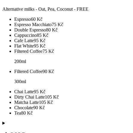
Alternative milks - Oat, Pea, Coconut - FREE
Espresso
60
Kč
Espresso Macchiato
75
Kč
Double Espresso
80
Kč
Cappuccino
85
Kč
Cafe Latte
95
Kč
Flat White
95
Kč
Filtered Coffee
75
Kč
200ml
Filtered Coffee
90
Kč
300ml
Chai Latte
95
Kč
Dirty Chai Latte
105
Kč
Matcha Latte
105
Kč
Chocolate
90
Kč
Tea
80
Kč