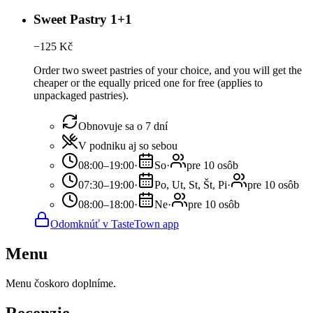
Sweet Pastry 1+1
−
125
Kč
Order two sweet pastries of your choice, and you will get the
cheaper or the equally priced one for free (applies to
unpackaged pastries).
Obnovuje sa o 7 dní
V podniku aj so sebou
08:00–19:00
·
So
·
pre 10 osôb
07:30–19:00
·
Po, Ut, St, Št, Pi
·
pre 10 osôb
08:00–18:00
·
Ne
·
pre 10 osôb
Odomknúť v TasteTown app
Menu
Menu čoskoro doplníme.
Recenzie