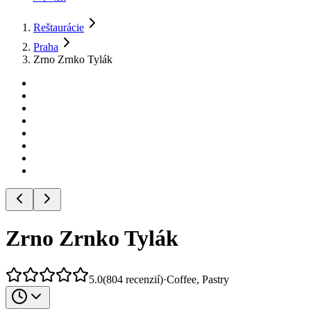
Reštaurácie
Praha
Zrno Zrnko Tylák
Zrno Zrnko Tylák
5.0
(
804
recenzií
)
·
Coffee, Pastry