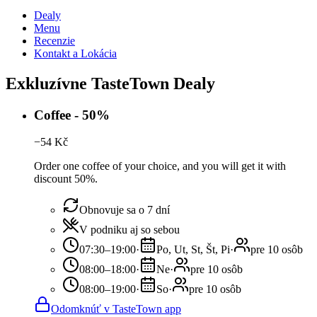
Dealy
Menu
Recenzie
Kontakt a Lokácia
Exkluzívne TasteTown Dealy
Coffee - 50%
−
54
Kč
Order one coffee of your choice, and you will get it with
discount 50%.
Obnovuje sa o 7 dní
V podniku aj so sebou
07:30–19:00
·
Po, Ut, St, Št, Pi
·
pre 10 osôb
08:00–18:00
·
Ne
·
pre 10 osôb
08:00–19:00
·
So
·
pre 10 osôb
Odomknúť v TasteTown app