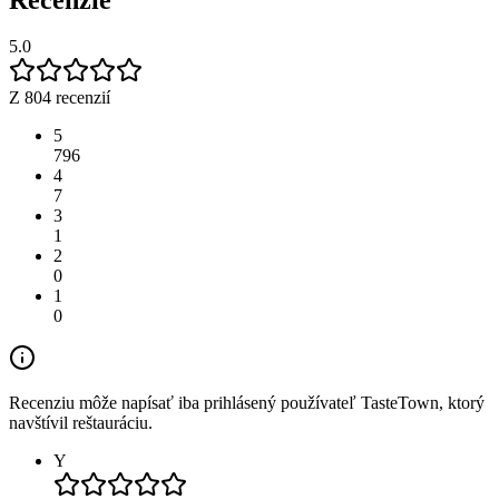
5.0
Z 804 recenzií
5
796
4
7
3
1
2
0
1
0
Recenziu môže napísať iba prihlásený používateľ TasteTown, ktorý
navštívil reštauráciu.
Y