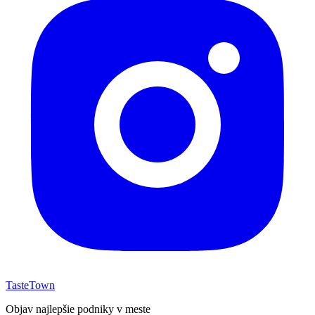
TasteTown
Objav najlepšie podniky v meste