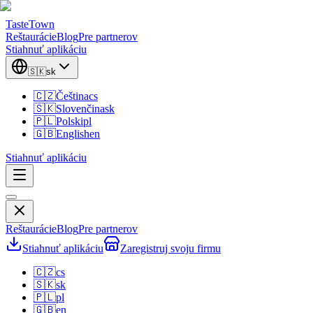
TasteTown
Reštaurácie
Blog
Pre partnerov
Stiahnuť aplikáciu
🇸🇰
sk
🇨🇿
Čeština
cs
🇸🇰
Slovenčina
sk
🇵🇱
Polski
pl
🇬🇧
English
en
Stiahnuť aplikáciu
Reštaurácie
Blog
Pre partnerov
Stiahnuť aplikáciu
Zaregistruj svoju firmu
🇨🇿
cs
🇸🇰
sk
🇵🇱
pl
🇬🇧
en