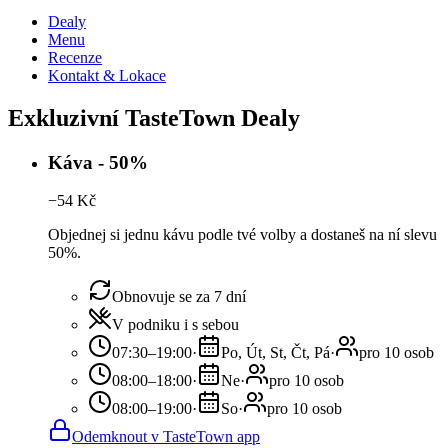
Dealy
Menu
Recenze
Kontakt & Lokace
Exkluzivní TasteTown Dealy
Káva - 50%
−
54
Kč
Objednej si jednu kávu podle tvé volby a dostaneš na ní slevu
50%.
Obnovuje se za 7 dní
V podniku i s sebou
07:30–19:00
·
Po, Út, St, Čt, Pá
·
pro 10 osob
08:00–18:00
·
Ne
·
pro 10 osob
08:00–19:00
·
So
·
pro 10 osob
Odemknout v TasteTown app