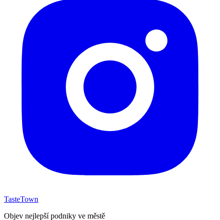
TasteTown
Objev nejlepší podniky ve městě