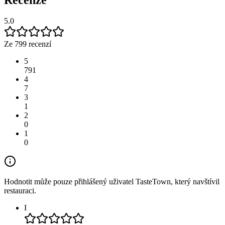
5.0
Ze 799 recenzí
5
791
4
7
3
1
2
0
1
0
Hodnotit může pouze přihlášený uživatel TasteTown, který navštívil
restauraci.
I