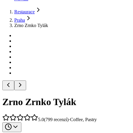
Restaurace
Praha
Zrno Zrnko Tylák
Zrno Zrnko Tylák
5.0
(
799
recenzí
)
·
Coffee, Pastry