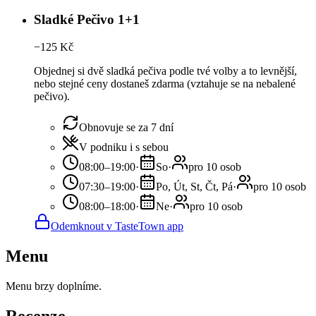
Sladké Pečivo 1+1
−
125
Kč
Objednej si dvě sladká pečiva podle tvé volby a to levnější,
nebo stejné ceny dostaneš zdarma (vztahuje se na nebalené
pečivo).
Obnovuje se za 7 dní
V podniku i s sebou
08:00–19:00
·
So
·
pro 10 osob
07:30–19:00
·
Po, Út, St, Čt, Pá
·
pro 10 osob
08:00–18:00
·
Ne
·
pro 10 osob
Odemknout v TasteTown app
Menu
Menu brzy doplníme.
Recenze