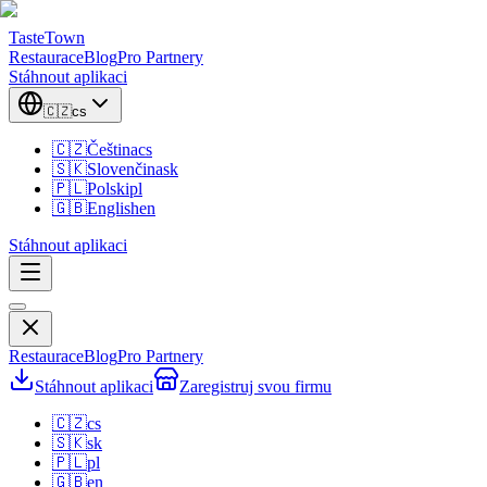
TasteTown
Restaurace
Blog
Pro Partnery
Stáhnout aplikaci
🇨🇿
cs
🇨🇿
Čeština
cs
🇸🇰
Slovenčina
sk
🇵🇱
Polski
pl
🇬🇧
English
en
Stáhnout aplikaci
Restaurace
Blog
Pro Partnery
Stáhnout aplikaci
Zaregistruj svou firmu
🇨🇿
cs
🇸🇰
sk
🇵🇱
pl
🇬🇧
en