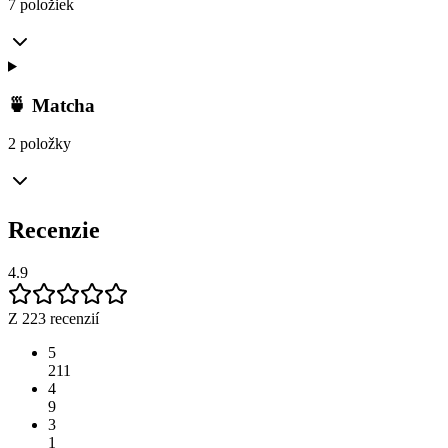
7 položiek
🍵 Matcha
2 položky
Recenzie
4.9
Z 223 recenzií
5
211
4
9
3
1