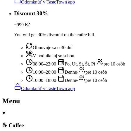
Odomknúť v TasteTown app
Discount 30%
−
999
Kč
You will get 30% discount on the entire bill.
Obnovuje sa o 30 dní
V podniku aj so sebou
08:00–22:00
·
Po, Ut, St, Št, Pi
·
pre 10 osôb
10:00–20:00
·
Denne
·
pre 10 osôb
10:00–18:00
·
Denne
·
pre 10 osôb
Odomknúť v TasteTown app
Menu
☕ Coffee