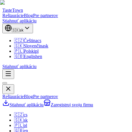
TasteTown
Reštaurácie
Blog
Pre partnerov
Stiahnuť aplikáciu
🇸🇰
sk
🇨🇿
Čeština
cs
🇸🇰
Slovenčina
sk
🇵🇱
Polski
pl
🇬🇧
English
en
Stiahnuť aplikáciu
Reštaurácie
Blog
Pre partnerov
Stiahnuť aplikáciu
Zaregistruj svoju firmu
🇨🇿
cs
🇸🇰
sk
🇵🇱
pl
🇬🇧
en