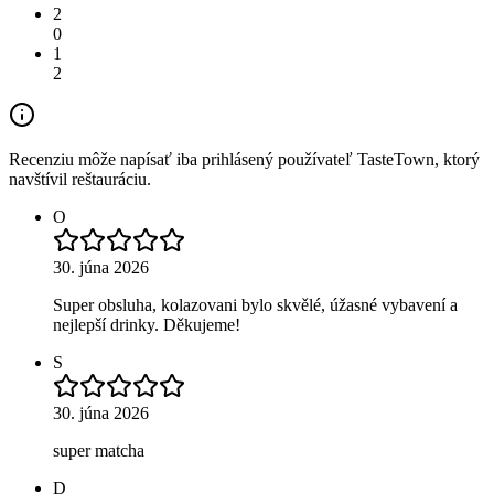
2
0
1
2
Recenziu môže napísať iba prihlásený používateľ TasteTown, ktorý
navštívil reštauráciu.
O
30. júna 2026
Super obsluha, kolazovani bylo skvělé, úžasné vybavení a
nejlepší drinky. Děkujeme!
S
30. júna 2026
super matcha
D