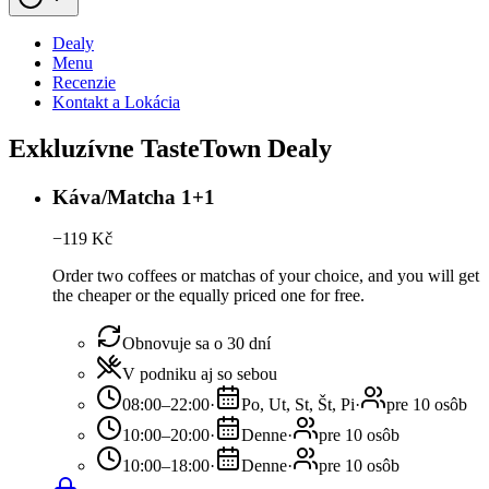
Dealy
Menu
Recenzie
Kontakt a Lokácia
Exkluzívne TasteTown Dealy
Káva/Matcha 1+1
−
119
Kč
Order two coffees or matchas of your choice, and you will get
the cheaper or the equally priced one for free.
Obnovuje sa o 30 dní
V podniku aj so sebou
08:00–22:00
·
Po, Ut, St, Št, Pi
·
pre 10 osôb
10:00–20:00
·
Denne
·
pre 10 osôb
10:00–18:00
·
Denne
·
pre 10 osôb