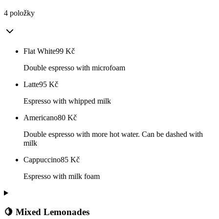
4 položky
Flat White
99
Kč
Double espresso with microfoam
Latte
95
Kč
Espresso with whipped milk
Americano
80
Kč
Double espresso with more hot water. Can be dashed with
milk
Cappuccino
85
Kč
Espresso with milk foam
🍋 Mixed Lemonades