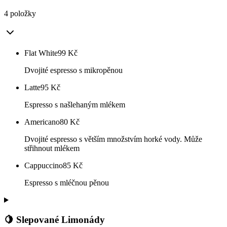
4 položky
Flat White
99
Kč
Dvojité espresso s mikropěnou
Latte
95
Kč
Espresso s našlehaným mlékem
Americano
80
Kč
Dvojité espresso s větším množstvím horké vody. Může
střihnout mlékem
Cappuccino
85
Kč
Espresso s mléčnou pěnou
🍋 Slepované Limonády