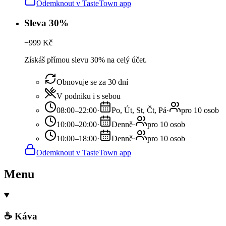
Odemknout v TasteTown app
Sleva 30%
−
999
Kč
Získáš přímou slevu 30% na celý účet.
Obnovuje se za 30 dní
V podniku i s sebou
08:00–22:00
·
Po, Út, St, Čt, Pá
·
pro 10 osob
10:00–20:00
·
Denně
·
pro 10 osob
10:00–18:00
·
Denně
·
pro 10 osob
Odemknout v TasteTown app
Menu
☕ Káva