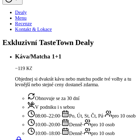
Dealy
Menu
Recenze
Kontakt & Lokace
Exkluzivní TasteTown Dealy
Káva/Matcha 1+1
−
119
Kč
Objednej si dvakrát kávu nebo matchu podle tvé volby a tu
levnější nebo stejné ceny dostaneš zdarma.
Obnovuje se za 30 dní
V podniku i s sebou
08:00–22:00
·
Po, Út, St, Čt, Pá
·
pro 10 osob
10:00–20:00
·
Denně
·
pro 10 osob
10:00–18:00
·
Denně
·
pro 10 osob