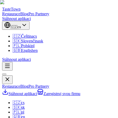
TasteTown
Restaurace
Blog
Pro Partnery
Stáhnout aplikaci
🇨🇿
cs
🇨🇿
Čeština
cs
🇸🇰
Slovenčina
sk
🇵🇱
Polski
pl
🇬🇧
English
en
Stáhnout aplikaci
Restaurace
Blog
Pro Partnery
Stáhnout aplikaci
Zaregistruj svou firmu
🇨🇿
cs
🇸🇰
sk
🇵🇱
pl
🇬🇧
en