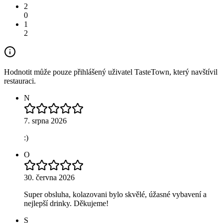
2
0
1
2
Hodnotit může pouze přihlášený uživatel TasteTown, který navštívil
restauraci.
N
7. srpna 2026
:)
O
30. června 2026
Super obsluha, kolazovani bylo skvělé, úžasné vybavení a
nejlepší drinky. Děkujeme!
S