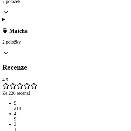
7 položek
🍵 Matcha
2 položky
Recenze
4.9
Ze 226 recenzí
5
214
4
9
3
1