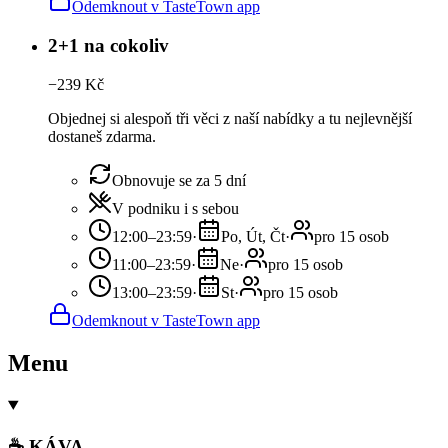
Odemknout v TasteTown app
2+1 na cokoliv
−
239
Kč
Objednej si alespoň tři věci z naší nabídky a tu nejlevnější
dostaneš zdarma.
Obnovuje se za 5 dní
V podniku i s sebou
12:00–23:59
·
Po, Út, Čt
·
pro 15 osob
11:00–23:59
·
Ne
·
pro 15 osob
13:00–23:59
·
St
·
pro 15 osob
Odemknout v TasteTown app
Menu
☕ KÁVA