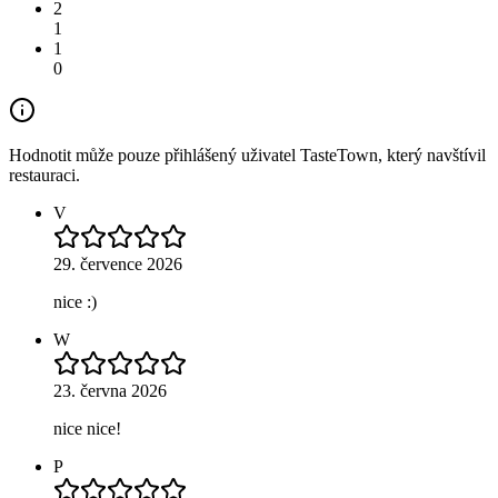
2
1
1
0
Hodnotit může pouze přihlášený uživatel TasteTown, který navštívil
restauraci.
V
29. července 2026
nice :)
W
23. června 2026
nice nice!
P