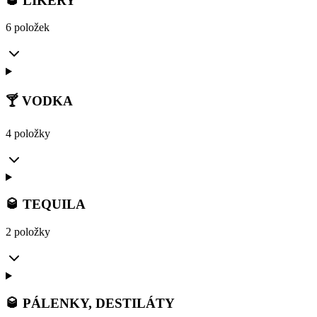
🥃 LIKÉRY
6 položek
🍸 VODKA
4 položky
🥃 TEQUILA
2 položky
🥃 PÁLENKY, DESTILÁTY