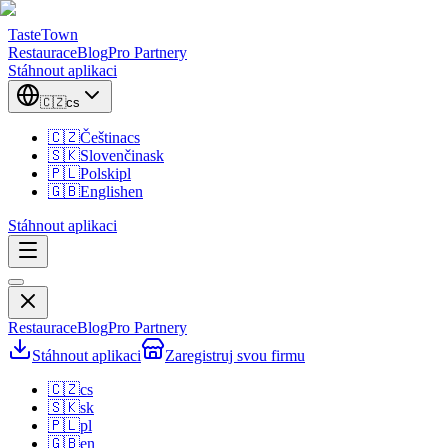
TasteTown
Restaurace
Blog
Pro Partnery
Stáhnout aplikaci
🇨🇿
cs
🇨🇿
Čeština
cs
🇸🇰
Slovenčina
sk
🇵🇱
Polski
pl
🇬🇧
English
en
Stáhnout aplikaci
Restaurace
Blog
Pro Partnery
Stáhnout aplikaci
Zaregistruj svou firmu
🇨🇿
cs
🇸🇰
sk
🇵🇱
pl
🇬🇧
en