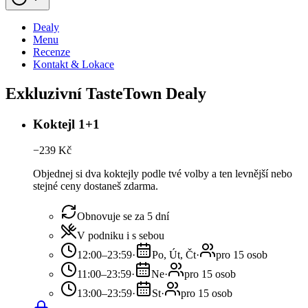
Dealy
Menu
Recenze
Kontakt & Lokace
Exkluzivní TasteTown Dealy
Koktejl 1+1
−
239
Kč
Objednej si dva koktejly podle tvé volby a ten levnější nebo
stejné ceny dostaneš zdarma.
Obnovuje se za 5 dní
V podniku i s sebou
12:00–23:59
·
Po, Út, Čt
·
pro 15 osob
11:00–23:59
·
Ne
·
pro 15 osob
13:00–23:59
·
St
·
pro 15 osob