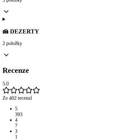
🍰 DEZERTY
2 položky
Recenze
5.0
Ze 402 recenzí
5
393
4
7
3
1