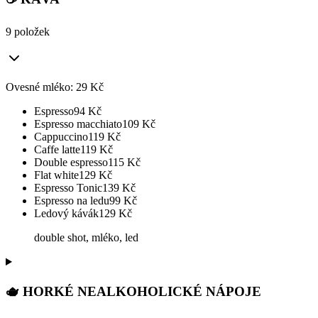
9 položek
Ovesné mléko: 29 Kč
Espresso
94
Kč
Espresso macchiato
109
Kč
Cappuccino
119
Kč
Caffe latte
119
Kč
Double espresso
115
Kč
Flat white
129
Kč
Espresso Tonic
139
Kč
Espresso na ledu
99
Kč
Ledový kávák
129
Kč
double shot, mléko, led
🫖 HORKÉ NEALKOHOLICKÉ NÁPOJE