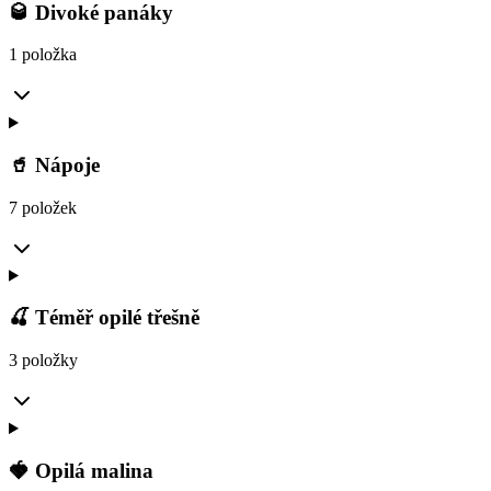
🥃 Divoké panáky
1 položka
🥤 Nápoje
7 položek
🍒 Téměř opilé třešně
3 položky
🍓 Opilá malina