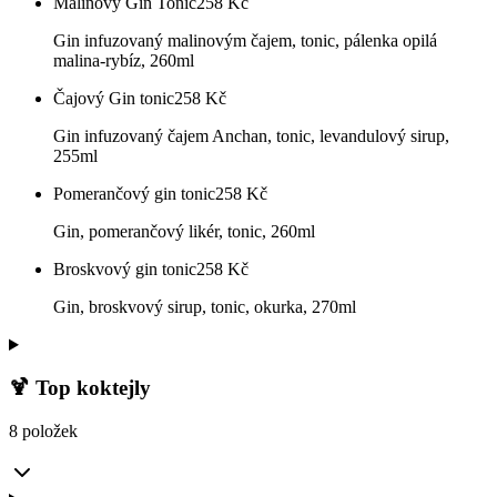
Malinový Gin Tonic
258
Kč
Gin infuzovaný malinovým čajem, tonic, pálenka opilá
malina-rybíz, 260ml
Čajový Gin tonic
258
Kč
Gin infuzovaný čajem Anchan, tonic, levandulový sirup,
255ml
Pomerančový gin tonic
258
Kč
Gin, pomerančový likér, tonic, 260ml
Broskvový gin tonic
258
Kč
Gin, broskvový sirup, tonic, okurka, 270ml
🍹 Top koktejly
8 položek