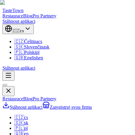
TasteTown
Restaurace
Blog
Pro Partnery
Stáhnout aplikaci
🇨🇿
cs
🇨🇿
Čeština
cs
🇸🇰
Slovenčina
sk
🇵🇱
Polski
pl
🇬🇧
English
en
Stáhnout aplikaci
Restaurace
Blog
Pro Partnery
Stáhnout aplikaci
Zaregistruj svou firmu
🇨🇿
cs
🇸🇰
sk
🇵🇱
pl
🇬🇧
en