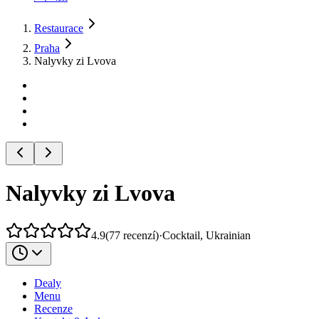
Restaurace
Praha
Nalyvky zi Lvova
Nalyvky zi Lvova
4.9
(
77
recenzí
)
·
Cocktail, Ukrainian
Dealy
Menu
Recenze