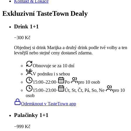
Kontakt & Lokace
Exkluzivní TasteTown Dealy
Drink 1+1
−
300
Kč
Objednej si drink Marijka a druhý drink podle tvé volby a ten
levnější nebo stejné ceny dostaneš zdarma.
Obnovuje se za 10 dní
V podniku i s sebou
15:00–22:00
·
Po
·
pro 10 osob
15:00–23:00
·
Út, St, Čt, Pá, So, Ne
·
pro 10
osob
Odemknout v TasteTown app
Palačinky 1+1
−
999
Kč