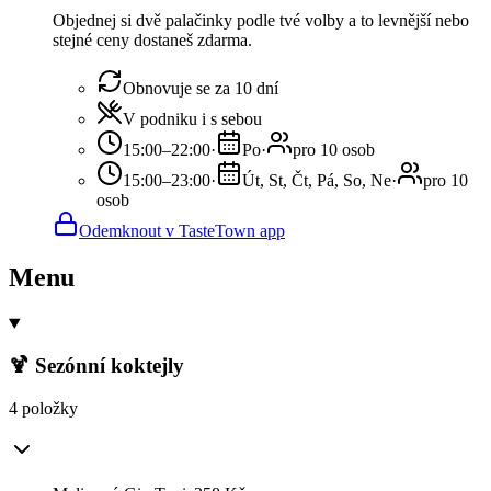
Objednej si dvě palačinky podle tvé volby a to levnější nebo
stejné ceny dostaneš zdarma.
Obnovuje se za 10 dní
V podniku i s sebou
15:00–22:00
·
Po
·
pro 10 osob
15:00–23:00
·
Út, St, Čt, Pá, So, Ne
·
pro 10
osob
Odemknout v TasteTown app
Menu
🍹 Sezónní koktejly
4 položky