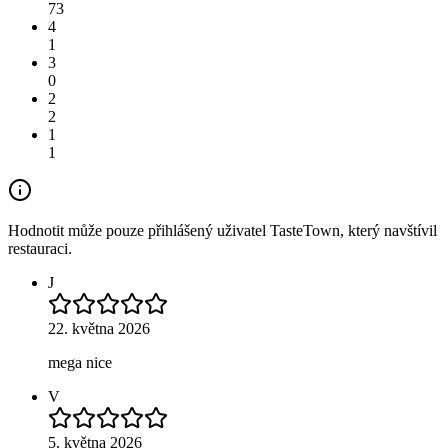
73
4
1
3
0
2
2
1
1
Hodnotit může pouze přihlášený uživatel TasteTown, který navštívil
restauraci.
J
22. května 2026
mega nice
V
5. května 2026