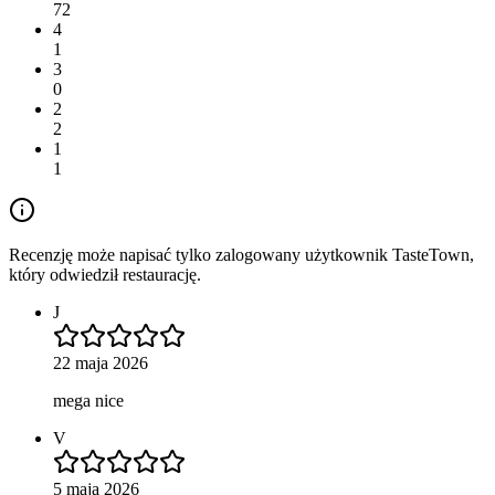
72
4
1
3
0
2
2
1
1
Recenzję może napisać tylko zalogowany użytkownik TasteTown,
który odwiedził restaurację.
J
22 maja 2026
mega nice
V
5 maja 2026