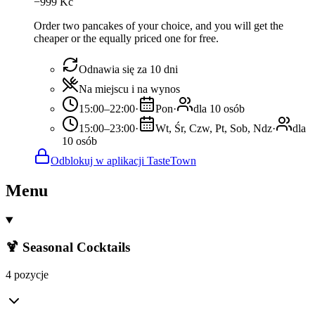
−
999
Kč
Order two pancakes of your choice, and you will get the
cheaper or the equally priced one for free.
Odnawia się za 10 dni
Na miejscu i na wynos
15:00–22:00
·
Pon
·
dla 10 osób
15:00–23:00
·
Wt, Śr, Czw, Pt, Sob, Ndz
·
dla
10 osób
Odblokuj w aplikacji TasteTown
Menu
🍹 Seasonal Cocktails
4 pozycje