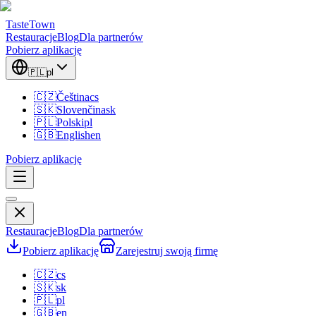
TasteTown
Restauracje
Blog
Dla partnerów
Pobierz aplikację
🇵🇱
pl
🇨🇿
Čeština
cs
🇸🇰
Slovenčina
sk
🇵🇱
Polski
pl
🇬🇧
English
en
Pobierz aplikację
Restauracje
Blog
Dla partnerów
Pobierz aplikację
Zarejestruj swoją firmę
🇨🇿
cs
🇸🇰
sk
🇵🇱
pl
🇬🇧
en