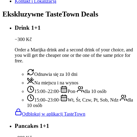
Kontakt i Lokalizacja
Ekskluzywne TasteTown Deals
Drink 1+1
−
300
Kč
Order a Marijka drink and a second drink of your choice, and
you will get the cheaper one or the one of the same price for
free.
Odnawia się za 10 dni
Na miejscu i na wynos
15:00–22:00
·
Pon
·
dla 10 osób
15:00–23:00
·
Wt, Śr, Czw, Pt, Sob, Ndz
·
dla
10 osób
Odblokuj w aplikacji TasteTown
Pancakes 1+1