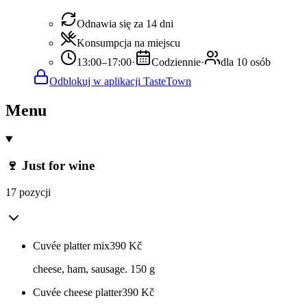
Odnawia się za 14 dni
Konsumpcja na miejscu
13:00–17:00
·
Codziennie
·
dla 10 osób
Odblokuj w aplikacji TasteTown
Menu
🍷 Just for wine
17 pozycji
Cuvée platter mix
390
Kč
cheese, ham, sausage. 150 g
Cuvée cheese platter
390
Kč