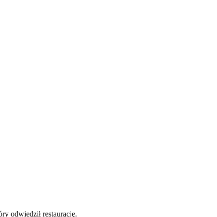
y odwiedził restaurację.