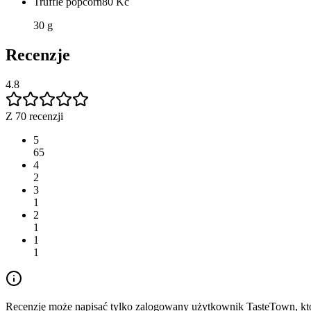
Truffle popcorn
80
Kč
30 g
Recenzje
4.8
Z 70 recenzji
5
65
4
2
3
1
2
1
1
1
Recenzję może napisać tylko zalogowany użytkownik TasteTown, któr