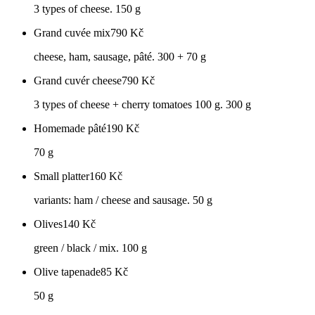
3 types of cheese. 150 g
Grand cuvée mix
790
Kč
cheese, ham, sausage, pâté. 300 + 70 g
Grand cuvér cheese
790
Kč
3 types of cheese + cherry tomatoes 100 g. 300 g
Homemade pâté
190
Kč
70 g
Small platter
160
Kč
variants: ham / cheese and sausage. 50 g
Olives
140
Kč
green / black / mix. 100 g
Olive tapenade
85
Kč
50 g