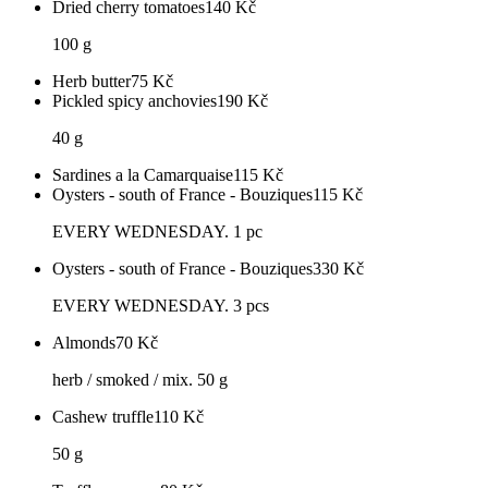
Dried cherry tomatoes
140
Kč
100 g
Herb butter
75
Kč
Pickled spicy anchovies
190
Kč
40 g
Sardines a la Camarquaise
115
Kč
Oysters - south of France - Bouziques
115
Kč
EVERY WEDNESDAY. 1 pc
Oysters - south of France - Bouziques
330
Kč
EVERY WEDNESDAY. 3 pcs
Almonds
70
Kč
herb / smoked / mix. 50 g
Cashew truffle
110
Kč
50 g