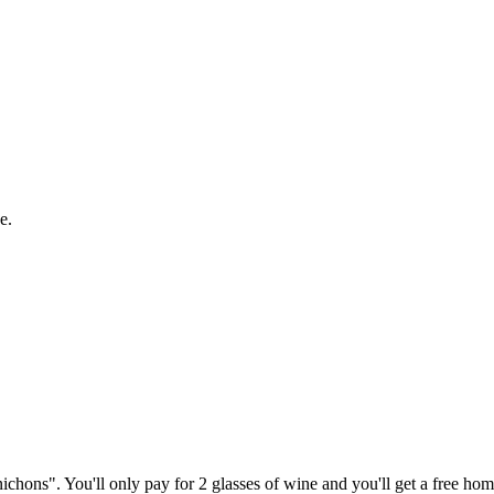
e.
nichons". You'll only pay for 2 glasses of wine and you'll get a free ho