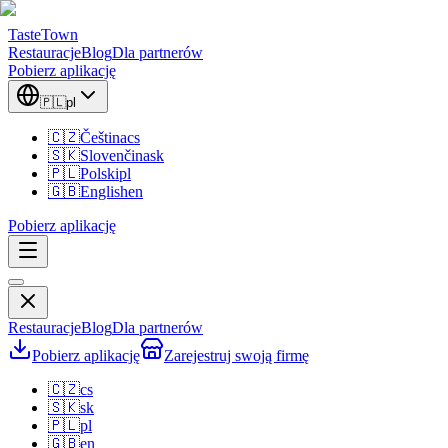
TasteTown
Restauracje
Blog
Dla partnerów
Pobierz aplikację
🇵🇱
pl
🇨🇿
Čeština
cs
🇸🇰
Slovenčina
sk
🇵🇱
Polski
pl
🇬🇧
English
en
Pobierz aplikację
Restauracje
Blog
Dla partnerów
Pobierz aplikację
Zarejestruj swoją firmę
🇨🇿
cs
🇸🇰
sk
🇵🇱
pl
🇬🇧
en