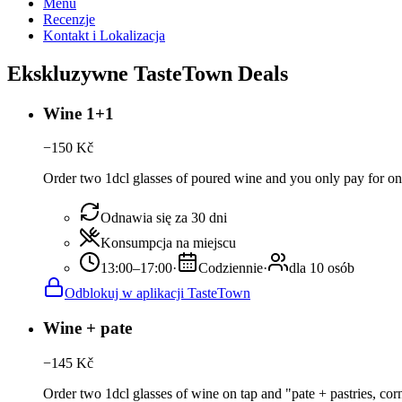
Menu
Recenzje
Kontakt i Lokalizacja
Ekskluzywne TasteTown Deals
Wine 1+1
−
150
Kč
Order two 1dcl glasses of poured wine and you only pay for on
Odnawia się za 30 dni
Konsumpcja na miejscu
13:00–17:00
·
Codziennie
·
dla 10 osób
Odblokuj w aplikacji TasteTown
Wine + pate
−
145
Kč
Order two 1dcl glasses of wine on tap and "pate + pastries, cor