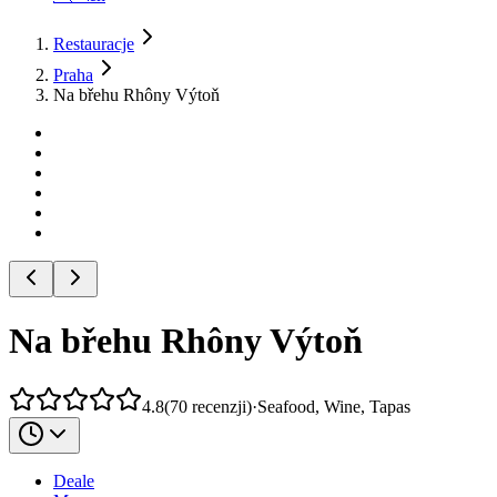
Restauracje
Praha
Na břehu Rhôny Výtoň
Na břehu Rhôny Výtoň
4.8
(
70
recenzji
)
·
Seafood, Wine, Tapas
Deale