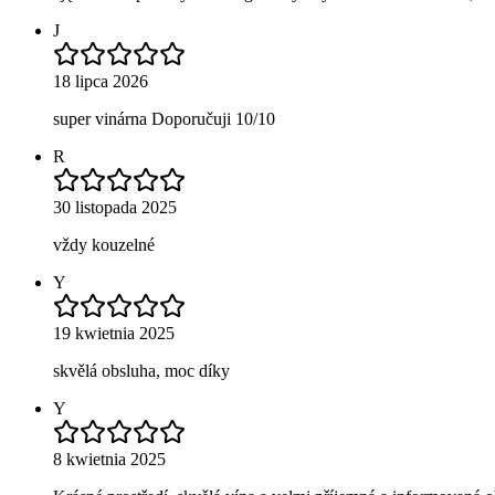
J
18 lipca 2026
super vinárna Doporučuji 10/10
R
30 listopada 2025
vždy kouzelné
Y
19 kwietnia 2025
skvělá obsluha, moc díky
Y
8 kwietnia 2025