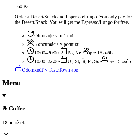
−
60
Kč
Order a Desert/Snack and Espresso/Lungo. You only pay for
the Desert/Snack. You will get the Espresso/Lungo for free.
Obnovuje sa o 1 dní
Konzumácia v podniku
10:00–20:00
·
Po, Ne
·
pre 15 osôb
10:00–22:00
·
Ut, St, Št, Pi, So
·
pre 15 osôb
Odomknúť v TasteTown app
Menu
☕ Coffee
18 položiek