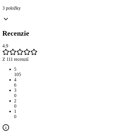
3 položky
Recenzie
4.9
Z 111 recenzií
5
105
4
6
3
0
2
0
1
0