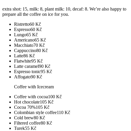
extra shot: 15, milk: 8, plant milk: 10, decaf: 8. We’re also happy to
prepare all the coffee on ice for you.
Ristretto
60
Kč
Espresso
60
Kč
Lungo
65
Kč
Americano
65
Kč
Macchiato
70
Kč
Cappuccino
80
Kč
Latte
86
Kč
Flatwhite
95
Kč
Latte caramel
90
Kč
Espresso tonic
95
Kč
Affogato
90
Kč
Coffee with Icecream
Coffee with cocoa
100
Kč
Hot chocolate
105
Kč
Cocoa 70%
105
Kč
Colombian style coffee
110
Kč
Cold brew
80
Kč
Filtered coffee
80
Kč
Turek
55
Kč