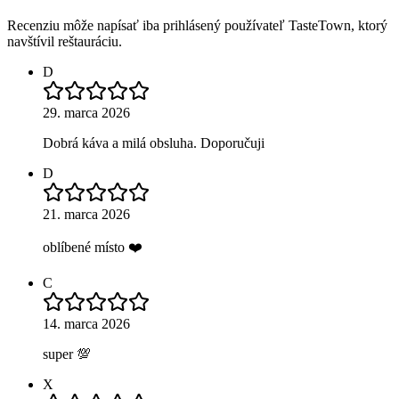
Recenziu môže napísať iba prihlásený používateľ TasteTown, ktorý
navštívil reštauráciu.
D
29. marca 2026
Dobrá káva a milá obsluha. Doporučuji
D
21. marca 2026
oblíbené místo ❤️
C
14. marca 2026
super 💯
X