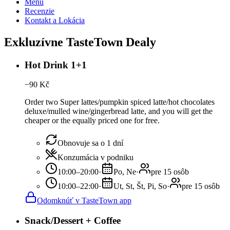
Menu
Recenzie
Kontakt a Lokácia
Exkluzívne TasteTown Dealy
Hot Drink 1+1
−
90
Kč
Order two Super lattes/pumpkin spiced latte/hot chocolates
deluxe/mulled wine/gingerbread latte, and you will get the
cheaper or the equally priced one for free.
Obnovuje sa o 1 dní
Konzumácia v podniku
10:00–20:00
·
Po, Ne
·
pre 15 osôb
10:00–22:00
·
Ut, St, Št, Pi, So
·
pre 15 osôb
Odomknúť v TasteTown app
Snack/Dessert + Coffee