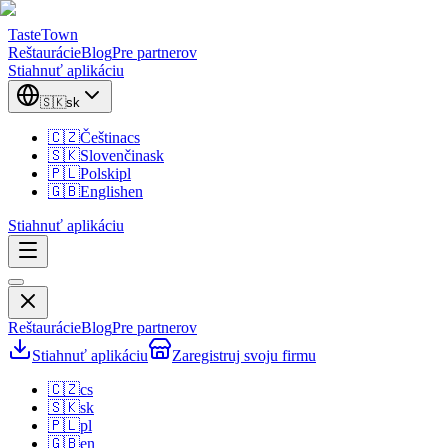
TasteTown
Reštaurácie
Blog
Pre partnerov
Stiahnuť aplikáciu
🇸🇰
sk
🇨🇿
Čeština
cs
🇸🇰
Slovenčina
sk
🇵🇱
Polski
pl
🇬🇧
English
en
Stiahnuť aplikáciu
Reštaurácie
Blog
Pre partnerov
Stiahnuť aplikáciu
Zaregistruj svoju firmu
🇨🇿
cs
🇸🇰
sk
🇵🇱
pl
🇬🇧
en