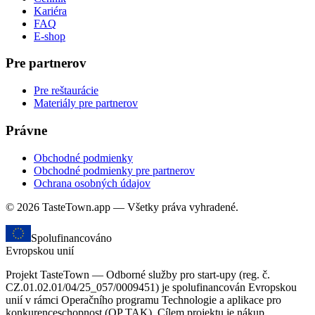
Kariéra
FAQ
E-shop
Pre partnerov
Pre reštaurácie
Materiály pre partnerov
Právne
Obchodné podmienky
Obchodné podmienky pre partnerov
Ochrana osobných údajov
© 2026 TasteTown.app — Všetky práva vyhradené.
Spolufinancováno
Evropskou unií
Projekt TasteTown — Odborné služby pro start-upy (reg. č.
CZ.01.02.01/04/25_057/0009451) je spolufinancován Evropskou
unií v rámci Operačního programu Technologie a aplikace pro
konkurenceschopnost (OP TAK). Cílem projektu je nákup