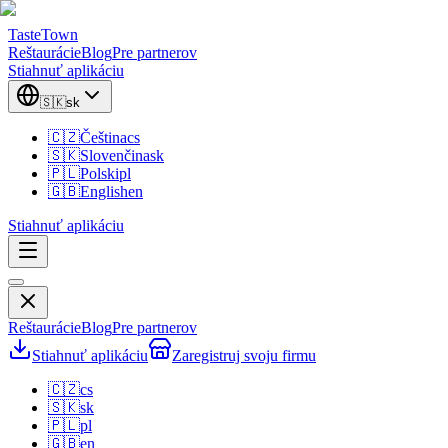
TasteTown
Reštaurácie
Blog
Pre partnerov
Stiahnuť aplikáciu
🇸🇰
sk
🇨🇿
Čeština
cs
🇸🇰
Slovenčina
sk
🇵🇱
Polski
pl
🇬🇧
English
en
Stiahnuť aplikáciu
Reštaurácie
Blog
Pre partnerov
Stiahnuť aplikáciu
Zaregistruj svoju firmu
🇨🇿
cs
🇸🇰
sk
🇵🇱
pl
🇬🇧
en