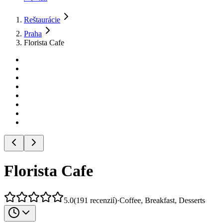
Reštaurácie
Praha
Florista Cafe
Florista Cafe
5.0
(
191
recenzií
)
·
Coffee, Breakfast, Desserts