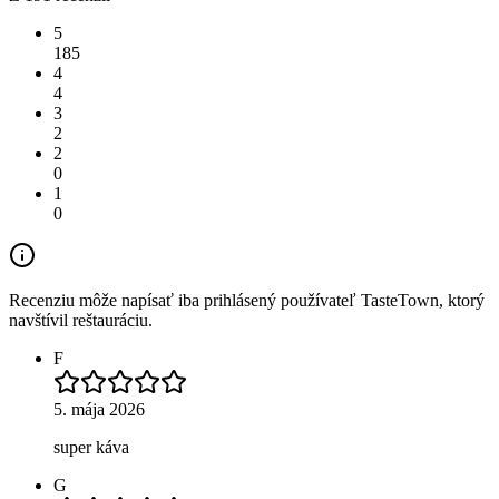
5
185
4
4
3
2
2
0
1
0
Recenziu môže napísať iba prihlásený používateľ TasteTown, ktorý
navštívil reštauráciu.
F
5. mája 2026
super káva
G