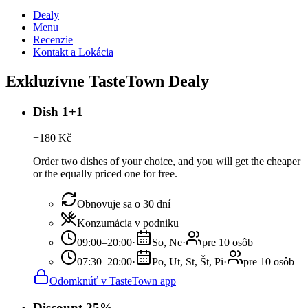
Dealy
Menu
Recenzie
Kontakt a Lokácia
Exkluzívne TasteTown Dealy
Dish 1+1
−
180
Kč
Order two dishes of your choice, and you will get the cheaper
or the equally priced one for free.
Obnovuje sa o 30 dní
Konzumácia v podniku
09:00–20:00
·
So, Ne
·
pre 10 osôb
07:30–20:00
·
Po, Ut, St, Št, Pi
·
pre 10 osôb
Odomknúť v TasteTown app
Discount 25%