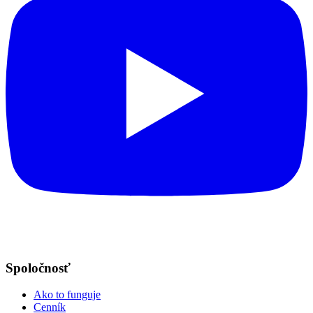
Spoločnosť
Ako to funguje
Cenník