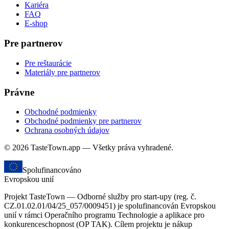
Kariéra
FAQ
E-shop
Pre partnerov
Pre reštaurácie
Materiály pre partnerov
Právne
Obchodné podmienky
Obchodné podmienky pre partnerov
Ochrana osobných údajov
© 2026 TasteTown.app — Všetky práva vyhradené.
Spolufinancováno
Evropskou unií
Projekt TasteTown — Odborné služby pro start-upy (reg. č.
CZ.01.02.01/04/25_057/0009451) je spolufinancován Evropskou
unií v rámci Operačního programu Technologie a aplikace pro
konkurenceschopnost (OP TAK). Cílem projektu je nákup