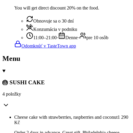
You will get direct discount 20% on the food.
Obnovuje sa o 30 dní
Konzumácia v podniku
11:00–21:00
·
Denne
·
pre 10 osôb
Odomknúť v TasteTown app
Menu
🎂 SUSHI CAKE
4 položky
Cheese cake with strawberries, raspberries and coconut
1 290
Kč
Order 2 days in advance. Great gift. Philadelphia cheese,