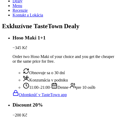
Dealy
Menu
Recenzie
Kontakt a Lokácia
Exkluzívne TasteTown Dealy
Hoso Maki 1+1
−
345
Kč
Order two Hoso Maki of your choice and you get the cheaper
or the same price for free.
Obnovuje sa o 30 dní
Konzumácia v podniku
11:00–21:00
·
Denne
·
pre 10 osôb
Odomknúť v TasteTown app
Discount 20%
−
200
Kč