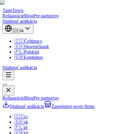
TasteTown
Reštaurácie
Blog
Pre partnerov
Stiahnuť aplikáciu
🇸🇰
sk
🇨🇿
Čeština
cs
🇸🇰
Slovenčina
sk
🇵🇱
Polski
pl
🇬🇧
English
en
Stiahnuť aplikáciu
Reštaurácie
Blog
Pre partnerov
Stiahnuť aplikáciu
Zaregistruj svoju firmu
🇨🇿
cs
🇸🇰
sk
🇵🇱
pl
🇬🇧
en