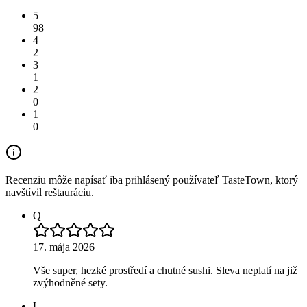
5
98
4
2
3
1
2
0
1
0
Recenziu môže napísať iba prihlásený používateľ TasteTown, ktorý
navštívil reštauráciu.
Q
17. mája 2026
Vše super, hezké prostředí a chutné sushi. Sleva neplatí na již
zvýhodněné sety.
L