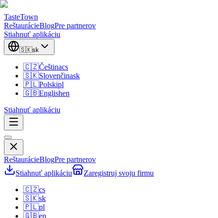
TasteTown
Reštaurácie
Blog
Pre partnerov
Stiahnuť aplikáciu
🇸🇰
sk
🇨🇿
Čeština
cs
🇸🇰
Slovenčina
sk
🇵🇱
Polski
pl
🇬🇧
English
en
Stiahnuť aplikáciu
Reštaurácie
Blog
Pre partnerov
Stiahnuť aplikáciu
Zaregistruj svoju firmu
🇨🇿
cs
🇸🇰
sk
🇵🇱
pl
🇬🇧
en