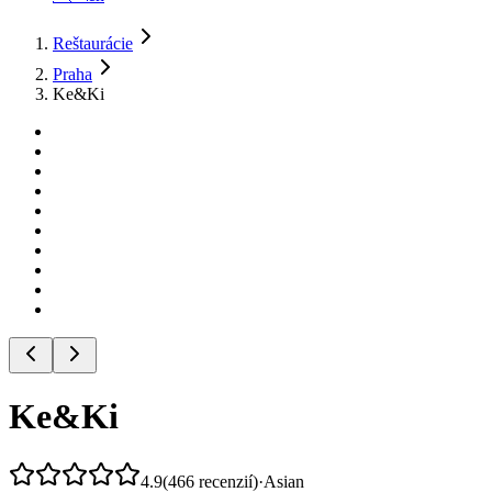
Reštaurácie
Praha
Ke&Ki
Ke&Ki
4.9
(
466
recenzií
)
·
Asian