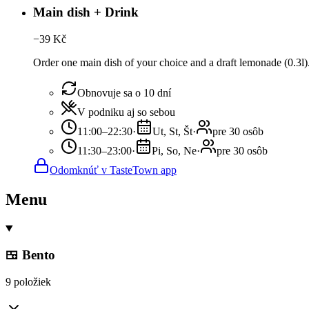
Main dish + Drink
−
39
Kč
Order one main dish of your choice and a draft lemonade (0.3l).
Obnovuje sa o 10 dní
V podniku aj so sebou
11:00–22:30
·
Ut, St, Št
·
pre 30 osôb
11:30–23:00
·
Pi, So, Ne
·
pre 30 osôb
Odomknúť v TasteTown app
Menu
🍱 Bento
9 položiek