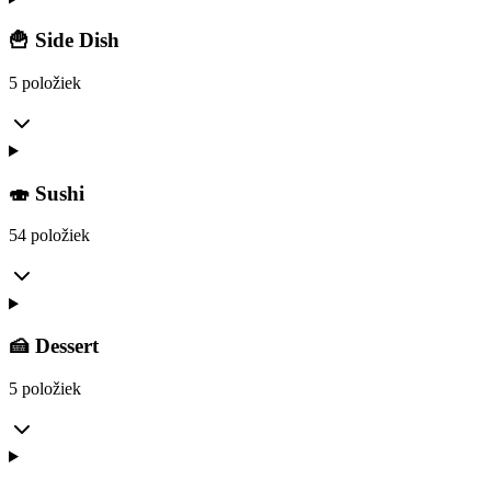
🍟 Side Dish
5 položiek
🍣 Sushi
54 položiek
🍰 Dessert
5 položiek