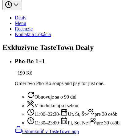
Dealy
Menu
Recenzie
Kontakt a Lokácia
Exkluzívne TasteTown Dealy
Pho-Bo 1+1
−
199
Kč
Order two Pho-Bo soups and pay for just one.
Obnovuje sa o 90 dní
V podniku aj so sebou
11:00–22:30
·
Ut, St, Št
·
pre 30 osôb
11:30–23:00
·
Pi, So, Ne
·
pre 30 osôb
Odomknúť v TasteTown app