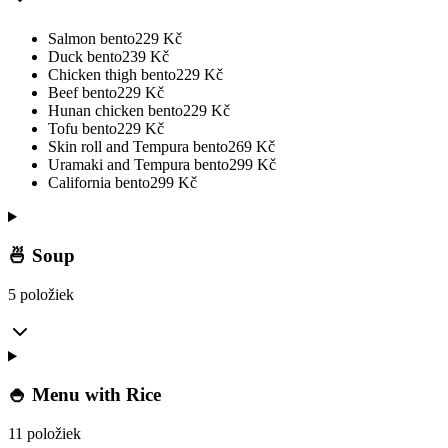
Salmon bento
229
Kč
Duck bento
239
Kč
Chicken thigh bento
229
Kč
Beef bento
229
Kč
Hunan chicken bento
229
Kč
Tofu bento
229
Kč
Skin roll and Tempura bento
269
Kč
Uramaki and Tempura bento
299
Kč
California bento
299
Kč
🍜 Soup
5 položiek
🍚 Menu with Rice
11 položiek