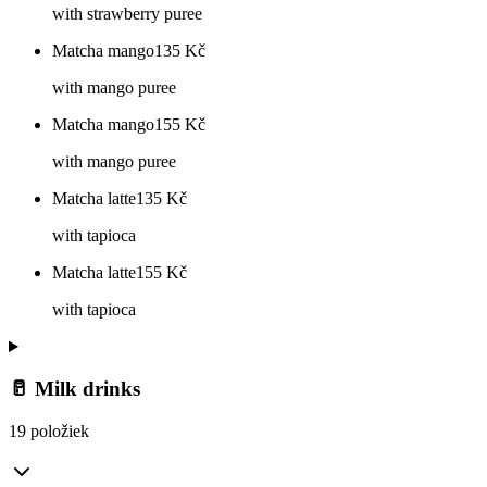
with strawberry puree
Matcha mango
135
Kč
with mango puree
Matcha mango
155
Kč
with mango puree
Matcha latte
135
Kč
with tapioca
Matcha latte
155
Kč
with tapioca
🥛 Milk drinks
19 položiek