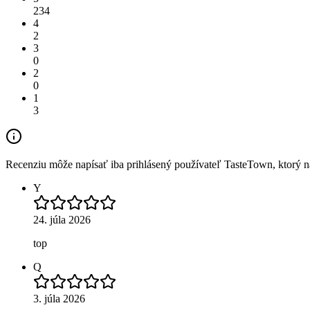
234
4
2
3
0
2
0
1
3
Recenziu môže napísať iba prihlásený používateľ TasteTown, ktorý nav
Y
24. júla 2026
top
Q
3. júla 2026