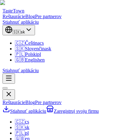
TasteTown
Reštaurácie
Blog
Pre partnerov
Stiahnuť aplikáciu
🇸🇰
sk
🇨🇿
Čeština
cs
🇸🇰
Slovenčina
sk
🇵🇱
Polski
pl
🇬🇧
English
en
Stiahnuť aplikáciu
Reštaurácie
Blog
Pre partnerov
Stiahnuť aplikáciu
Zaregistruj svoju firmu
🇨🇿
cs
🇸🇰
sk
🇵🇱
pl
🇬🇧
en