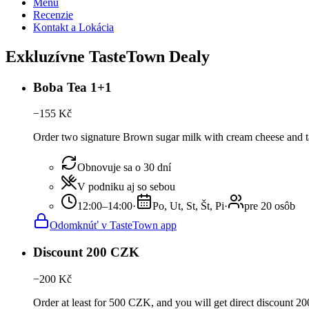
Menu
Recenzie
Kontakt a Lokácia
Exkluzívne TasteTown Dealy
Boba Tea 1+1
−
155
Kč
Order two signature Brown sugar milk with cream cheese and ta
Obnovuje sa o 30 dní
V podniku aj so sebou
12:00–14:00
·
Po, Ut, St, Št, Pi
·
pre 20 osôb
Odomknúť v TasteTown app
Discount 200 CZK
−
200
Kč
Order at least for 500 CZK, and you will get direct discount 