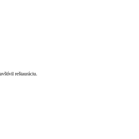
štívil reštauráciu.