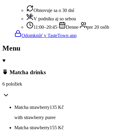
Obnovuje sa o 30 dní
V podniku aj so sebou
11:00–20:45
·
Denne
·
pre 20 osôb
Odomknúť v TasteTown app
Menu
🍵 Matcha drinks
6 položiek
Matcha strawberry
135
Kč
with strawberry puree
Matcha strawberry
155
Kč