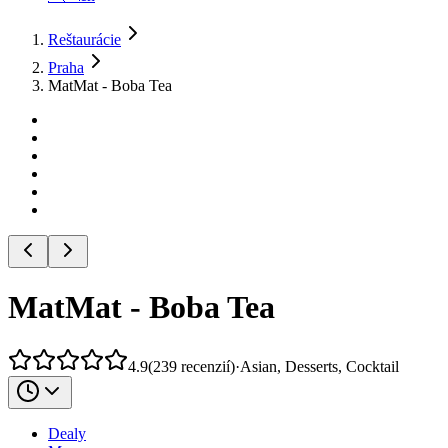
Reštaurácie
Praha
MatMat - Boba Tea
MatMat - Boba Tea
4.9
(
239
recenzií
)
·
Asian, Desserts, Cocktail
Dealy