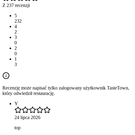
Z 237 recenzji
5
232
4
2
3
0
2
0
1
3
Recenzję może napisać tylko zalogowany użytkownik TasteTown,
który odwiedził restaurację.
Y
24 lipca 2026
top