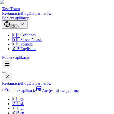
TasteTown
Restauracje
Blog
Dla partnerów
Pobierz aplikację
🇵🇱
pl
🇨🇿
Čeština
cs
🇸🇰
Slovenčina
sk
🇵🇱
Polski
pl
🇬🇧
English
en
Pobierz aplikację
Restauracje
Blog
Dla partnerów
Pobierz aplikację
Zarejestruj swoją firmę
🇨🇿
cs
🇸🇰
sk
🇵🇱
pl
🇬🇧
en