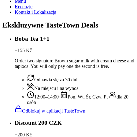
Menu
Recenzje
Kontakt i Lokalizacja
Ekskluzywne TasteTown Deals
Boba Tea 1+1
−
155
Kč
Order two signature Brown sugar milk with cream cheese and
tapioca. You will only pay one the second is free.
Odnawia się za 30 dni
Na miejscu i na wynos
12:00–14:00
·
Pon, Wt, Śr, Czw, Pt
·
dla 20
osób
Odblokuj w aplikacji TasteTown
Discount 200 CZK
−
200
Kč