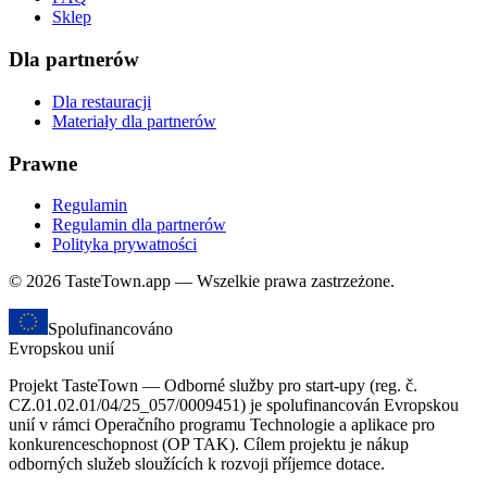
Sklep
Dla partnerów
Dla restauracji
Materiały dla partnerów
Prawne
Regulamin
Regulamin dla partnerów
Polityka prywatności
© 2026 TasteTown.app — Wszelkie prawa zastrzeżone.
Spolufinancováno
Evropskou unií
Projekt TasteTown — Odborné služby pro start-upy (reg. č.
CZ.01.02.01/04/25_057/0009451) je spolufinancován Evropskou
unií v rámci Operačního programu Technologie a aplikace pro
konkurenceschopnost (OP TAK). Cílem projektu je nákup
odborných služeb sloužících k rozvoji příjemce dotace.