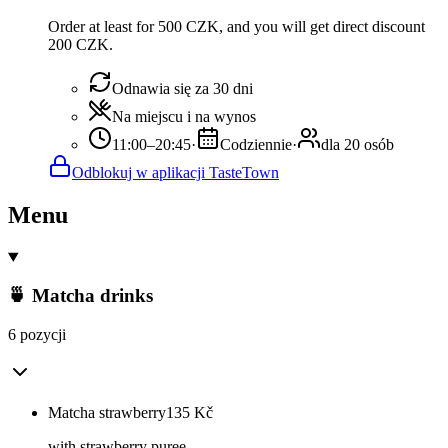
Order at least for 500 CZK, and you will get direct discount
200 CZK.
Odnawia się za 30 dni
Na miejscu i na wynos
11:00–20:45
·
Codziennie
·
dla 20 osób
Odblokuj w aplikacji TasteTown
Menu
🍵 Matcha drinks
6 pozycji
Matcha strawberry
135
Kč
with strawberry puree