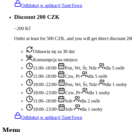
Odblokuj w aplikacji TasteTown
Discount 200 CZK
−
200
Kč
Order at least for 500 CZK, and you will get direct discount 
Odnawia się za 30 dni
Konsumpcja na miejscu
11:00–18:00
·
Pon, Wt, Śr, Ndz
·
dla 5 osób
11:00–18:00
·
Czw, Pt
·
dla 5 osób
18:00–22:00
·
Pon, Wt, Śr, Ndz
·
dla 1 osoby
18:00–23:00
·
Czw, Pt
·
dla 1 osoby
11:00–18:00
·
Sob
·
dla 2 osób
18:00–23:00
·
Sob
·
dla 1 osoby
Odblokuj w aplikacji TasteTown
Menu