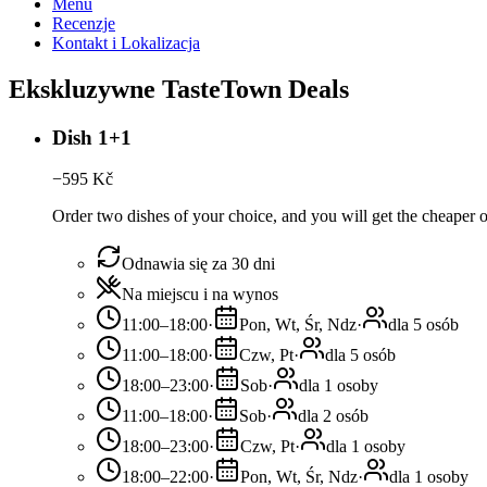
Menu
Recenzje
Kontakt i Lokalizacja
Ekskluzywne TasteTown Deals
Dish 1+1
−
595
Kč
Order two dishes of your choice, and you will get the cheaper or
Odnawia się za 30 dni
Na miejscu i na wynos
11:00–18:00
·
Pon, Wt, Śr, Ndz
·
dla 5 osób
11:00–18:00
·
Czw, Pt
·
dla 5 osób
18:00–23:00
·
Sob
·
dla 1 osoby
11:00–18:00
·
Sob
·
dla 2 osób
18:00–23:00
·
Czw, Pt
·
dla 1 osoby
18:00–22:00
·
Pon, Wt, Śr, Ndz
·
dla 1 osoby