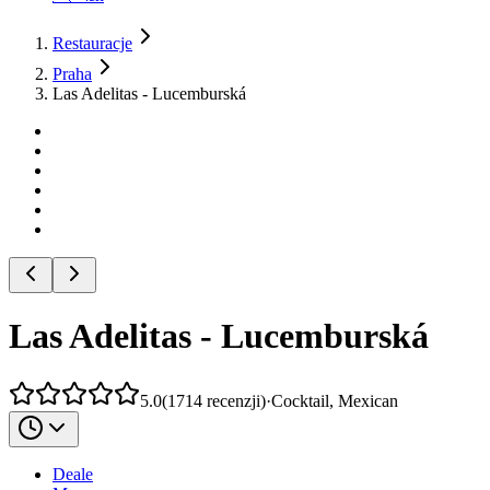
Restauracje
Praha
Las Adelitas - Lucemburská
Las Adelitas - Lucemburská
5.0
(
1714
recenzji
)
·
Cocktail, Mexican
Deale