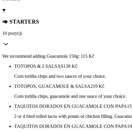
🥑 STARTERS
10 pozycji
We recommend adding Guacamole 150g: 115 Kč
TOTOPOS & 2 SALSAS
139
Kč
Corn tortilla chips and two sauces of your choice.
TOTOPOS, GUACAMOLE & SALSA
219
Kč
Corn tortilla chips, guacamole and one sauce of your choice.
TAQUITOS DORADOS EN GUACAMOLE CON PAPA
15
2 or 4 fried rolled tacos with potato or chicken filling. Guacam
TAQUITOS DORADOS EN GUACAMOLE CON PAPA
19