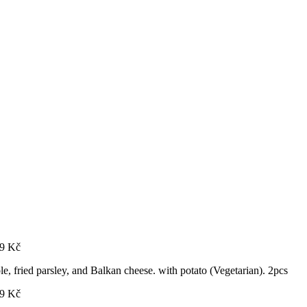
9
Kč
ole, fried parsley, and Balkan cheese. with potato (Vegetarian). 2pcs
9
Kč