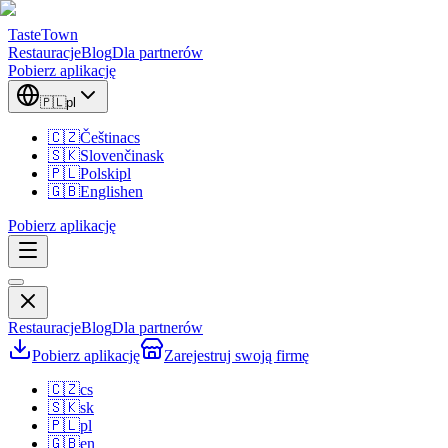
TasteTown
Restauracje
Blog
Dla partnerów
Pobierz aplikację
🇵🇱
pl
🇨🇿
Čeština
cs
🇸🇰
Slovenčina
sk
🇵🇱
Polski
pl
🇬🇧
English
en
Pobierz aplikację
Restauracje
Blog
Dla partnerów
Pobierz aplikację
Zarejestruj swoją firmę
🇨🇿
cs
🇸🇰
sk
🇵🇱
pl
🇬🇧
en