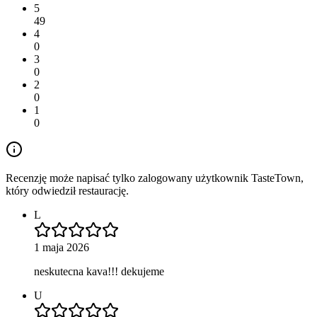
5
49
4
0
3
0
2
0
1
0
Recenzję może napisać tylko zalogowany użytkownik TasteTown,
który odwiedził restaurację.
L
1 maja 2026
neskutecna kava!!! dekujeme
U