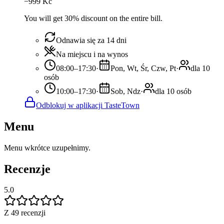
−
999
Kč
You will get 30% discount on the entire bill.
Odnawia się za 14 dni
Na miejscu i na wynos
08:00–17:30
·
Pon, Wt, Śr, Czw, Pt
·
dla 10
osób
10:00–17:30
·
Sob, Ndz
·
dla 10 osób
Odblokuj w aplikacji TasteTown
Menu
Menu wkrótce uzupełnimy.
Recenzje
5.0
Z 49 recenzji