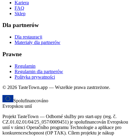
Kariera
FAQ
Sklep
Dla partnerów
Dla restauracji
Materiały dla partnerów
Prawne
Regulamin
Regulamin dla partnerów
Polityka prywatności
© 2026 TasteTown.app — Wszelkie prawa zastrzeżone.
Spolufinancováno
Evropskou unií
Projekt TasteTown — Odborné služby pro start-upy (reg. č.
CZ.01.02.01/04/25_057/0009451) je spolufinancován Evropskou
unií v rámci Operačního programu Technologie a aplikace pro
konkurenceschopnost (OP TAK). Cílem projektu je nákup