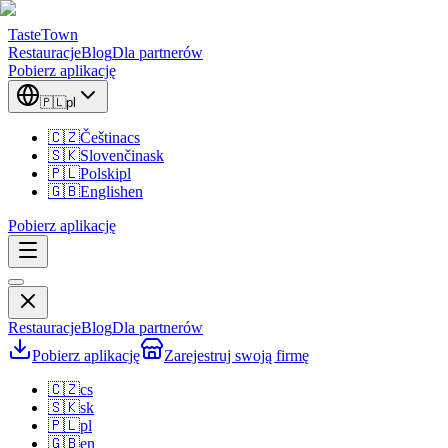
TasteTown
Restauracje
Blog
Dla partnerów
Pobierz aplikację
🇵🇱
pl
🇨🇿
Čeština
cs
🇸🇰
Slovenčina
sk
🇵🇱
Polski
pl
🇬🇧
English
en
Pobierz aplikację
Restauracje
Blog
Dla partnerów
Pobierz aplikację
Zarejestruj swoją firmę
🇨🇿
cs
🇸🇰
sk
🇵🇱
pl
🇬🇧
en