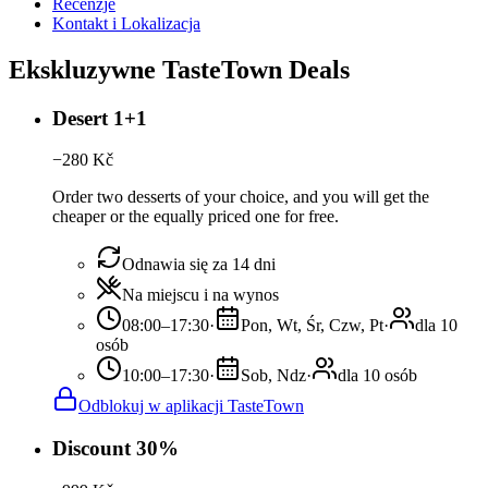
Recenzje
Kontakt i Lokalizacja
Ekskluzywne TasteTown Deals
Desert 1+1
−
280
Kč
Order two desserts of your choice, and you will get the
cheaper or the equally priced one for free.
Odnawia się za 14 dni
Na miejscu i na wynos
08:00–17:30
·
Pon, Wt, Śr, Czw, Pt
·
dla 10
osób
10:00–17:30
·
Sob, Ndz
·
dla 10 osób
Odblokuj w aplikacji TasteTown
Discount 30%