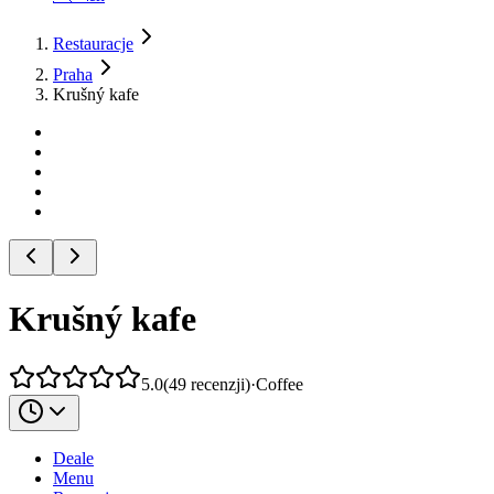
Restauracje
Praha
Krušný kafe
Krušný kafe
5.0
(
49
recenzji
)
·
Coffee
Deale
Menu