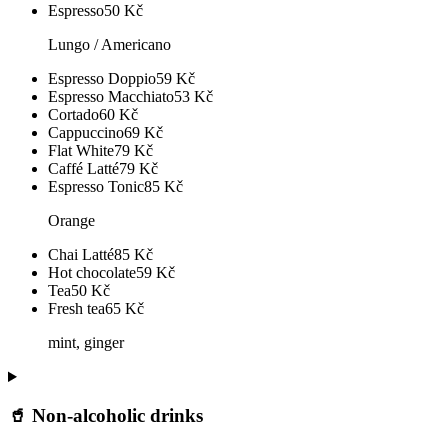
Espresso
50
Kč
Lungo / Americano
Espresso Doppio
59
Kč
Espresso Macchiato
53
Kč
Cortado
60
Kč
Cappuccino
69
Kč
Flat White
79
Kč
Caffé Latté
79
Kč
Espresso Tonic
85
Kč
Orange
Chai Latté
85
Kč
Hot chocolate
59
Kč
Tea
50
Kč
Fresh tea
65
Kč
mint, ginger
🥤 Non-alcoholic drinks