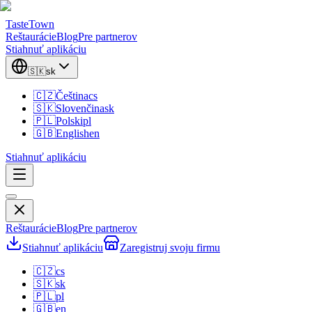
TasteTown
Reštaurácie
Blog
Pre partnerov
Stiahnuť aplikáciu
🇸🇰
sk
🇨🇿
Čeština
cs
🇸🇰
Slovenčina
sk
🇵🇱
Polski
pl
🇬🇧
English
en
Stiahnuť aplikáciu
Reštaurácie
Blog
Pre partnerov
Stiahnuť aplikáciu
Zaregistruj svoju firmu
🇨🇿
cs
🇸🇰
sk
🇵🇱
pl
🇬🇧
en