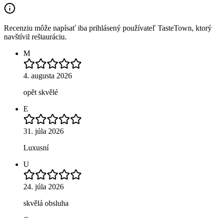
Recenziu môže napísať iba prihlásený používateľ TasteTown, ktorý
navštívil reštauráciu.
M
4. augusta 2026
opět skvělé
E
31. júla 2026
Luxusní
U
24. júla 2026
skvělá obsluha