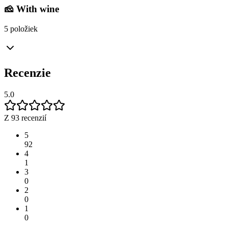
🧀 With wine
5 položiek
Recenzie
5.0
Z 93 recenzií
5
92
4
1
3
0
2
0
1
0