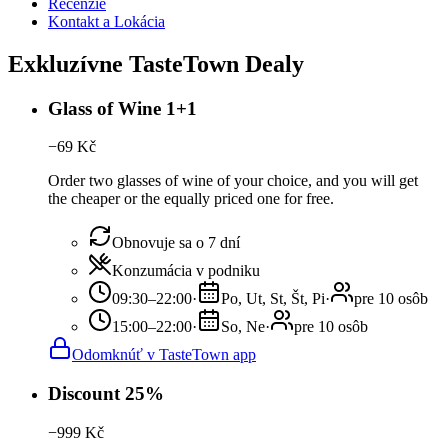
Recenzie
Kontakt a Lokácia
Exkluzívne TasteTown Dealy
Glass of Wine 1+1
−
69
Kč
Order two glasses of wine of your choice, and you will get
the cheaper or the equally priced one for free.
Obnovuje sa o 7 dní
Konzumácia v podniku
09:30–22:00
·
Po, Ut, St, Št, Pi
·
pre 10 osôb
15:00–22:00
·
So, Ne
·
pre 10 osôb
Odomknúť v TasteTown app
Discount 25%
−
999
Kč