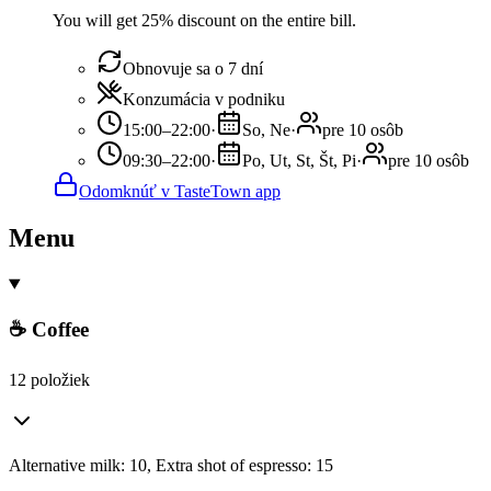
You will get 25% discount on the entire bill.
Obnovuje sa o 7 dní
Konzumácia v podniku
15:00–22:00
·
So, Ne
·
pre 10 osôb
09:30–22:00
·
Po, Ut, St, Št, Pi
·
pre 10 osôb
Odomknúť v TasteTown app
Menu
☕ Coffee
12 položiek
Alternative milk: 10, Extra shot of espresso: 15