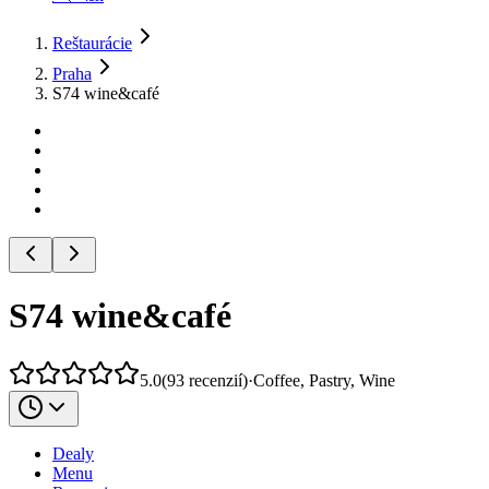
Reštaurácie
Praha
S74 wine&café
S74 wine&café
5.0
(
93
recenzií
)
·
Coffee, Pastry, Wine
Dealy
Menu