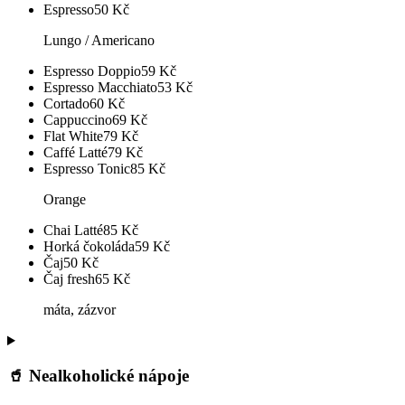
Espresso
50
Kč
Lungo / Americano
Espresso Doppio
59
Kč
Espresso Macchiato
53
Kč
Cortado
60
Kč
Cappuccino
69
Kč
Flat White
79
Kč
Caffé Latté
79
Kč
Espresso Tonic
85
Kč
Orange
Chai Latté
85
Kč
Horká čokoláda
59
Kč
Čaj
50
Kč
Čaj fresh
65
Kč
máta, zázvor
🥤 Nealkoholické nápoje