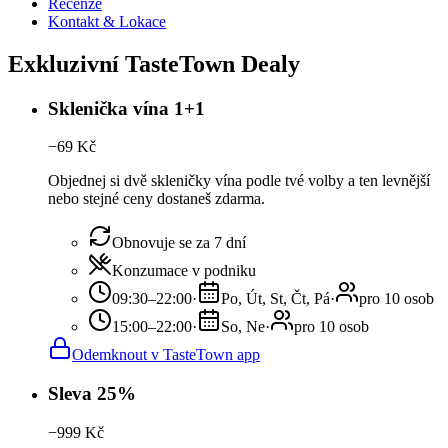
Recenze
Kontakt & Lokace
Exkluzivní TasteTown Dealy
Sklenička vína 1+1
−
69
Kč
Objednej si dvě skleničky vína podle tvé volby a ten levnější
nebo stejné ceny dostaneš zdarma.
Obnovuje se za 7 dní
Konzumace v podniku
09:30–22:00
·
Po, Út, St, Čt, Pá
·
pro 10 osob
15:00–22:00
·
So, Ne
·
pro 10 osob
Odemknout v TasteTown app
Sleva 25%
−
999
Kč