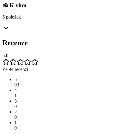
🧀 K vínu
5 položek
Recenze
5.0
Ze 94 recenzí
5
93
4
1
3
0
2
0
1
0