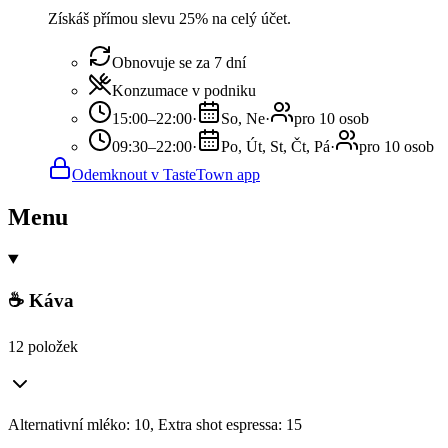
Získáš přímou slevu 25% na celý účet.
Obnovuje se za 7 dní
Konzumace v podniku
15:00–22:00
·
So, Ne
·
pro 10 osob
09:30–22:00
·
Po, Út, St, Čt, Pá
·
pro 10 osob
Odemknout v TasteTown app
Menu
☕ Káva
12 položek
Alternativní mléko: 10, Extra shot espressa: 15