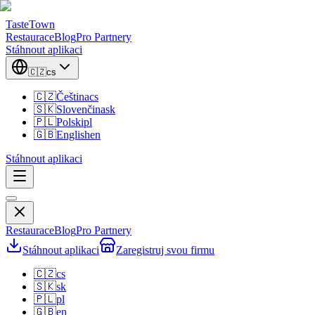
TasteTown
Restaurace
Blog
Pro Partnery
Stáhnout aplikaci
🇨🇿
cs
🇨🇿
Čeština
cs
🇸🇰
Slovenčina
sk
🇵🇱
Polski
pl
🇬🇧
English
en
Stáhnout aplikaci
Restaurace
Blog
Pro Partnery
Stáhnout aplikaci
Zaregistruj svou firmu
🇨🇿
cs
🇸🇰
sk
🇵🇱
pl
🇬🇧
en