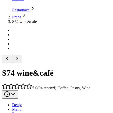
Restaurace
Praha
S74 wine&café
S74 wine&café
5.0
(
94
recenzí
)
·
Coffee, Pastry, Wine
Dealy
Menu